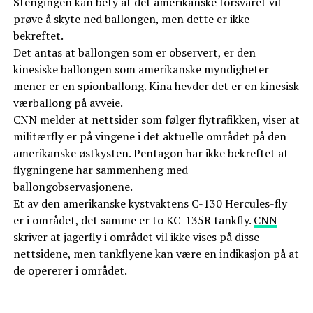
Stengingen kan bety at det amerikanske forsvaret vil
prøve å skyte ned ballongen, men dette er ikke
bekreftet.
Det antas at ballongen som er observert, er den
kinesiske ballongen som amerikanske myndigheter
mener er en spionballong. Kina hevder det er en kinesisk
værballong på avveie.
CNN melder at nettsider som følger flytrafikken, viser at
militærfly er på vingene i det aktuelle området på den
amerikanske østkysten. Pentagon har ikke bekreftet at
flygningene har sammenheng med
ballongobservasjonene.
Et av den amerikanske kystvaktens C-130 Hercules-fly
er i området, det samme er to KC-135R tankfly.
CNN
skriver at jagerfly i området vil ikke vises på disse
nettsidene, men tankflyene kan være en indikasjon på at
de opererer i området.