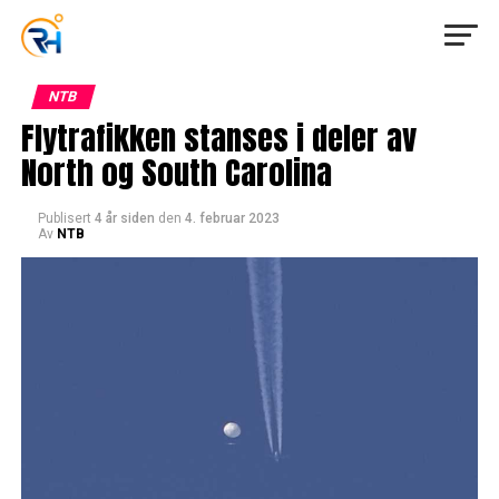
NTB
Flytrafikken stanses i deler av
North og South Carolina
Publisert
4 år siden
den
4. februar 2023
Av
NTB