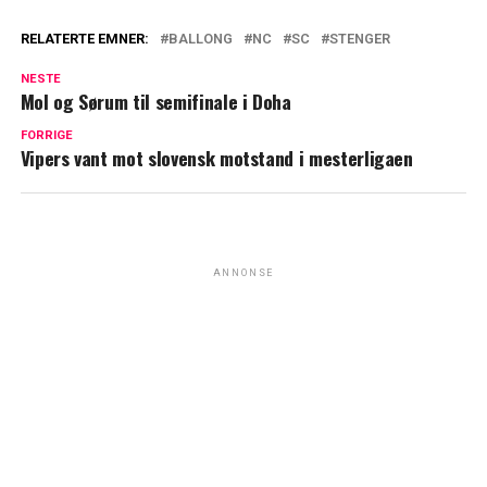
RELATERTE EMNER:
BALLONG
NC
SC
STENGER
NESTE
Mol og Sørum til semifinale i Doha
FORRIGE
Vipers vant mot slovensk motstand i mesterligaen
ANNONSE