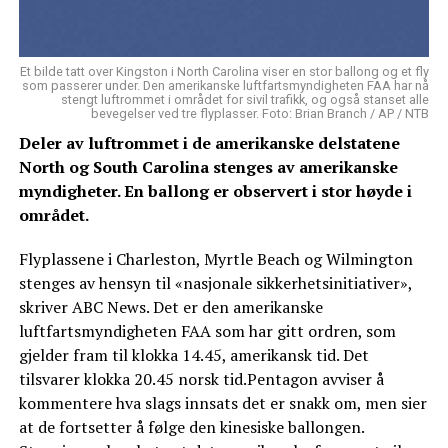
Et bilde tatt over Kingston i North Carolina viser en stor ballong og et fly
som passerer under. Den amerikanske luftfartsmyndigheten FAA har nå
stengt luftrommet i området for sivil trafikk, og også stanset alle
bevegelser ved tre flyplasser. Foto: Brian Branch / AP / NTB
Deler av luftrommet i de amerikanske delstatene
North og South Carolina stenges av amerikanske
myndigheter. En ballong er observert i stor høyde i
området.
Flyplassene i Charleston, Myrtle Beach og Wilmington
stenges av hensyn til «nasjonale sikkerhetsinitiativer»,
skriver ABC News. Det er den amerikanske
luftfartsmyndigheten FAA som har gitt ordren, som
gjelder fram til klokka 14.45, amerikansk tid. Det
tilsvarer klokka 20.45 norsk tid.Pentagon avviser å
kommentere hva slags innsats det er snakk om, men sier
at de fortsetter å følge den kinesiske ballongen.