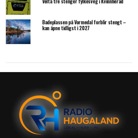
Velta tre stenger fylkesveg i Kvinnherad
Badeplassen på Vormedal forblir stengt –
kan åpne tidligst i 2027