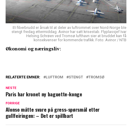
Et fiberbrudd er årsak til at deler av luftrommet over Nord-Norge ble
stengt fredag ettermiddag. Avinor har satt krisestab. Flyplassjef Ivar
Helsing Schrøen ved Tromsø lufthavn sier at bruddet kan få
konsekvenser for kommende trafikk. Foto: Avinor / NTB
Økonomi og næringsliv
:
RELATERTE EMNER:
LUFTROM
STENGT
TROMSØ
NESTE
Paris har kronet ny baguette-konge
FORRIGE
Alonso måtte svare på gress-spørsmål etter
gullfeiringen: – Det er spillbart