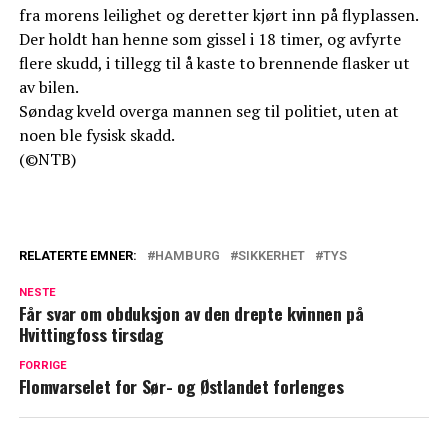
fra morens leilighet og deretter kjørt inn på flyplassen.
Der holdt han henne som gissel i 18 timer, og avfyrte
flere skudd, i tillegg til å kaste to brennende flasker ut
av bilen.
Søndag kveld overga mannen seg til politiet, uten at
noen ble fysisk skadd.
(©NTB)
RELATERTE EMNER:
HAMBURG
SIKKERHET
TYS
NESTE
Får svar om obduksjon av den drepte kvinnen på
Hvittingfoss tirsdag
FORRIGE
Flomvarselet for Sør- og Østlandet forlenges