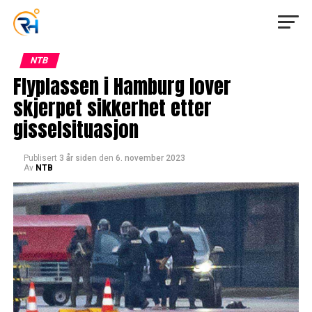
NTB
Flyplassen i Hamburg lover
skjerpet sikkerhet etter
gisselsituasjon
Publisert
3 år siden
den
6. november 2023
Av
NTB