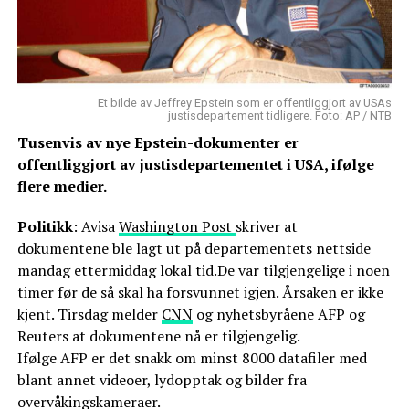
Et bilde av Jeffrey Epstein som er offentliggjort av USAs
justisdepartement tidligere. Foto: AP / NTB
Tusenvis av nye Epstein-dokumenter er
offentliggjort av justisdepartementet i USA, ifølge
flere medier.
Politikk
: Avisa
Washington Post
skriver at
dokumentene ble lagt ut på departementets nettside
mandag ettermiddag lokal tid.De var tilgjengelige i noen
timer før de så skal ha forsvunnet igjen. Årsaken er ikke
kjent. Tirsdag melder
CNN
og nyhetsbyråene AFP og
Reuters at dokumentene nå er tilgjengelig.
Ifølge AFP er det snakk om minst 8000 datafiler med
blant annet videoer, lydopptak og bilder fra
overvåkingskameraer.