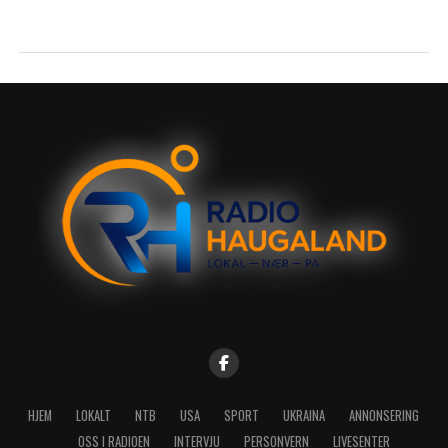
HJEM
LOKALT
NTB
USA
SPORT
UKRAINA
ANNONSERING
OSS I RADIOEN
INTERVJU
PERSONVERN
LIVESENTER