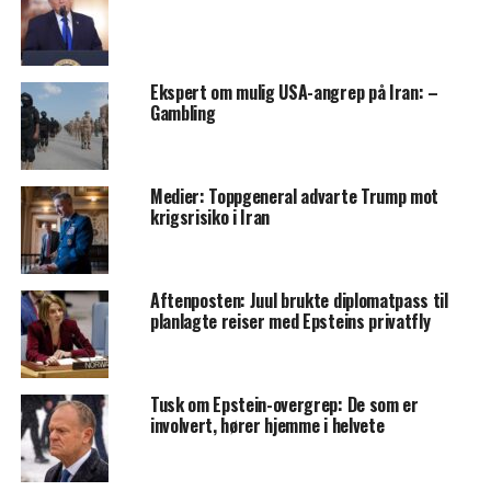
Ekspert om mulig USA-angrep på Iran: –
Gambling
Medier: Toppgeneral advarte Trump mot
krigsrisiko i Iran
Aftenposten: Juul brukte diplomatpass til
planlagte reiser med Epsteins privatfly
Tusk om Epstein-overgrep: De som er
involvert, hører hjemme i helvete