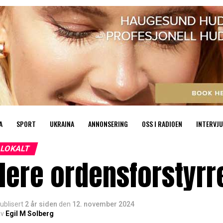
A
SPORT
UKRAINA
ANNONSERING
OSS I RADIOEN
INTERVJU
LOKALT
lere ordensforstyrr
ublisert
2 år siden
den
12. november 2024
v
Egil M Solberg