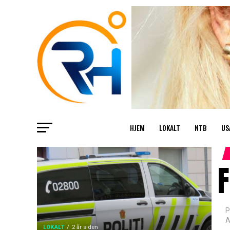
HJEM
LOKALT
NTB
US
F
P
A
LOKALT
2 år siden