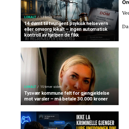
Or
Ved
LOKALT
13 timer siden
14 dømt til tvungent psykisk helsevern
Da
eller omsorg lokalt – ingen automatisk
kontroll av hjelpen de fikk
LOKALT
15 timer siden
Tysvær kommune felt for gjengjeldelse
mot varsler – må betale 30.000 kroner