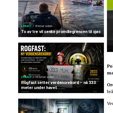
LOKALT
8 timer siden
To av tre vil senke promillegrensen til sjøs
Po
ma
LOKALT
13 timer siden
Rogfast setter verdensrekord – nå 333
Or
meter under havet
brå
Ved