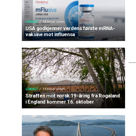
LOKALT
18 timer siden
USA godkjenner verdens første mRNA-
vaksine mot influensa
LOKALT
19 timer siden
Straffen mot norsk 19-åring fra Rogaland
i England kommer 16. oktober