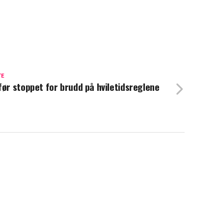
TE
før stoppet for brudd på hviletidsreglene