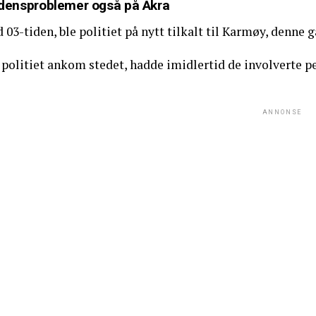
densproblemer også på Åkra
 03-tiden, ble politiet på nytt tilkalt til Karmøy, denne 
 politiet ankom stedet, hadde imidlertid de involverte p
ANNONSE