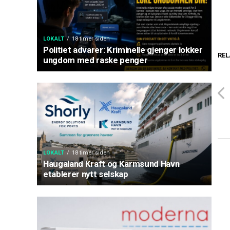
LOKALT
18 timer siden
Politiet advarer: Kriminelle gjenger lokker
REL
ungdom med raske penger
LOKALT
18 timer siden
Haugaland Kraft og Karmsund Havn
etablerer nytt selskap