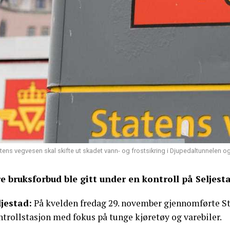
tens vegvesen skal skifte ut skadet vann- og frostsikring i Djupedaltunnelen og g
re bruksforbud ble gitt under en kontroll på Seljest
ljestad:
På kvelden fredag 29. november gjennomførte St
trollstasjon med fokus på tunge kjøretøy og varebiler.