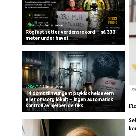
LOKALT
5 timer siden
Rogfast setter verdensrekord – nå 333
meter under havet
LOKALT
5 timer siden
Sta
14 dømt til tvungent psykisk helsevern
eller omsorg lokalt – ingen automatisk
Fi
kontroll av hjelpen de fikk
Se
kon