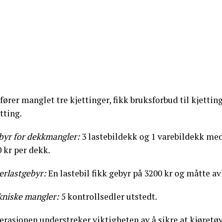
fører manglet tre kjettinger, fikk bruksforbud til kjettin
tting.
byr for dekkmangler:
3 lastebildekk og 1 varebildekk med
 kr per dekk.
erlastgebyr:
En lastebil fikk gebyr på 3200 kr og måtte avl
kniske mangler:
5 kontrollsedler utstedt.
rasjonen understreker viktigheten av å sikre at kjøretøy 