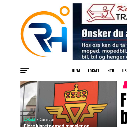
HJEM
LOKALT
NTB
US
LOKALT
2 år siden
Flere kjøretøy med mangler og