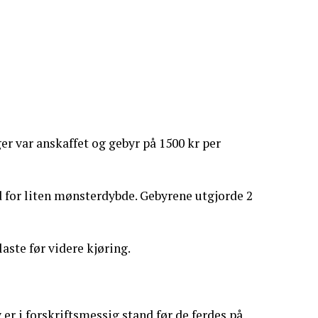
ger var anskaffet og gebyr på 1500 kr per
 for liten mønsterdybde. Gebyrene utgjorde 2
aste før videre kjøring.
er i forskriftsmessig stand før de ferdes på