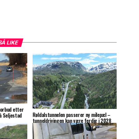
SÅ LIKE
forbud etter
Røldalstunnelen passerer ny milepæl –
å Seljestad
tunneldrivingen kan være ferdig i 2028