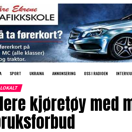
A
SPORT
UKRAINA
ANNONSERING
OSS I RADIOEN
INTERVJU
LOKALT
Flere kjøretøy med 
bruksforbud