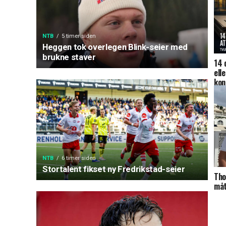
NTB
5 timer siden
Heggen tok overlegen Blink-seier med
brukne staver
14 
ell
kon
NTB
6 timer siden
Stortalent fikset ny Fredrikstad-seier
Tho
måt