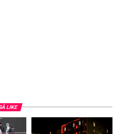
SÅ LIKE