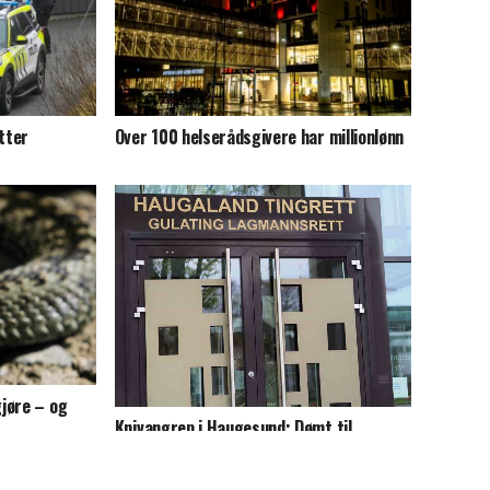
tter
Over 100 helserådsgivere har millionlønn
jøre – og
Knivangrep i Haugesund: Dømt til
tvungen omsorg