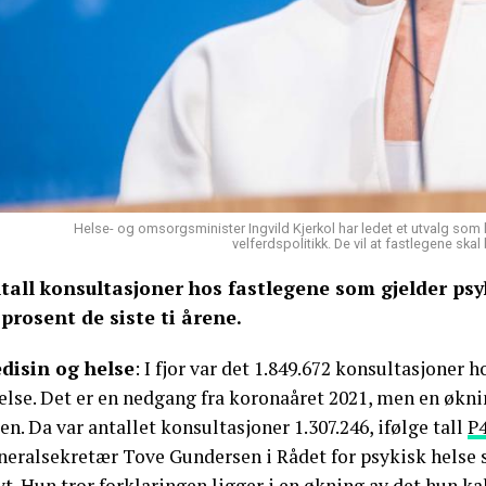
Helse- og omsorgsminister Ingvild Kjerkol har ledet et utvalg som
velferdspolitikk. De vil at fastlegene ska
tall konsultasjoner hos fastlegene som gjelder psyk
 prosent de siste ti årene.
disin og helse
: I fjor var det 1.849.672 konsultasjoner
delse. Det er en nedgang fra koronaåret 2021, men en økn
en. Da var antallet konsultasjoner 1.307.246, ifølge tall
P
eralsekretær Tove Gundersen i Rådet for psykisk helse sy
t. Hun tror forklaringen ligger i en økning av det hun kal