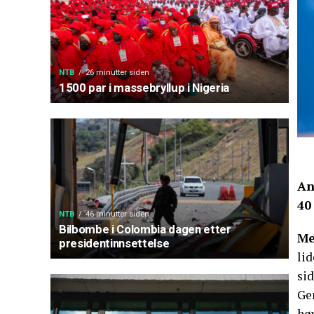
NTB
26 minutter siden
1500 par i massebryllup i Nigeria
An
40
NTB
46 minutter siden
Bilbombe i Colombia dagen etter
Me
presidentinnsettelse
li
sid
Gen
høy