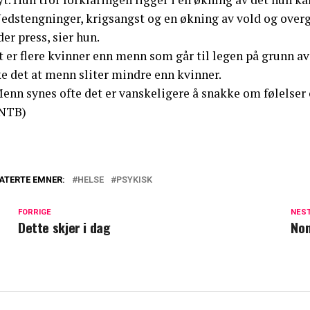
Nedstengninger, krigsangst og en økning av vold og overg
er press, sier hun.
t er flere kvinner enn menn som går til legen på grunn a
e det at menn sliter mindre enn kvinner.
enn synes ofte det er vanskeligere å snakke om følelser 
NTB)
ATERTE EMNER:
HELSE
PSYKISK
FORRIGE
NES
Dette skjer i dag
Non