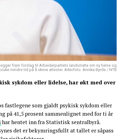
 legger fram forslag til Arbeiderpartiets landsmøte om ny helse og
l bruke mindre tid på å skrive attester. Arkivfoto: Annika Byrde / NTB
isk sykdom eller lidelse, har økt med over
 hos fastlegene som gjaldt psykisk sykdom eller
ing på 41,5 prosent sammenlignet med for ti år
4
har hentet inn fra Statistisk sentralbyrå.
nes det er bekymringsfullt at tallet er såpass
ler risikofaktorer.