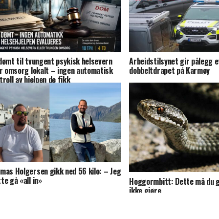
dømt til tvungent psykisk helsevern
Arbeidstilsynet gir pålegg e
er omsorg lokalt – ingen automatisk
dobbeltdrapet på Karmøy
troll av hjelpen de fikk
mas Holgersen gikk ned 56 kilo: – Jeg
te gå «all in»
Hoggormbitt: Dette må du g
ikke gjøre