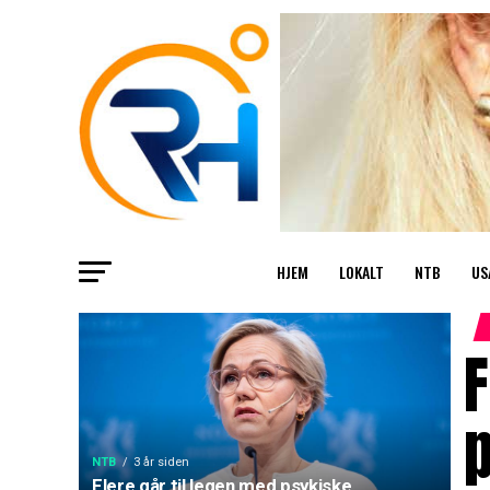
HJEM
LOKALT
NTB
US
F
NTB
3 år siden
Flere går til legen med psykiske