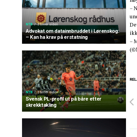
– 
und
De
NTB
3 timer siden
Advokat om datainnbruddet i Lørenskog:
ikk
– Kan ha krav på erstatning
– M
(©
REL
NTB
3 timer siden
Svensk PL-profil ut på båre etter
skrekktakling