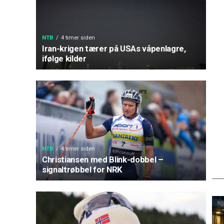
NTB
4 timer siden
Iran-krigen tærer på USAs våpenlagre,
ifølge kilder
NTB
4 timer siden
Christiansen med Blink-dobbel –
signaltrøbbel for NRK