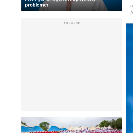
problemer
P
A
ANNONSE