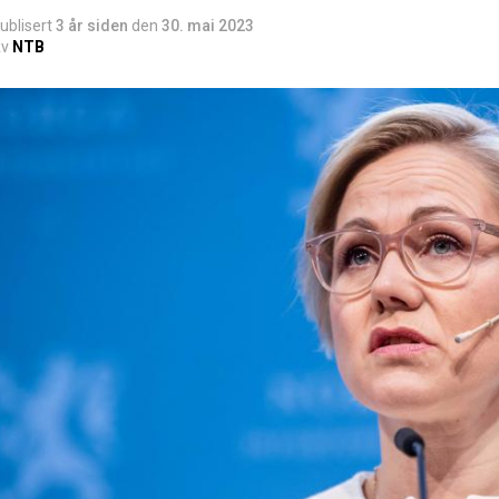
ublisert
3 år siden
den
30. mai 2023
v
NTB