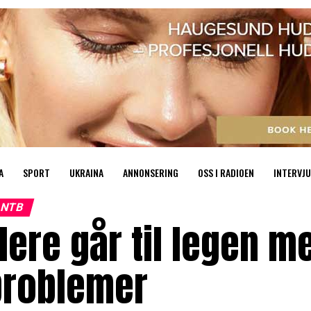
A
SPORT
UKRAINA
ANNONSERING
OSS I RADIOEN
INTERVJU
NTB
lere går til legen 
problemer