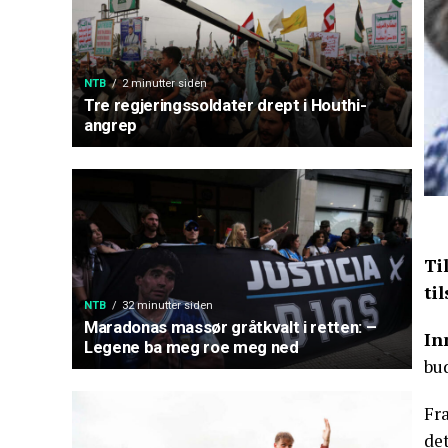
NTB
2 minutter siden
Tre regjeringssoldater drept i Houthi-
angrep
Ti
ti
NTB
32 minutter siden
Maradonas massør gråtkvalt i retten: –
In
Legene ba meg roe meg ned
bud
Fra
det