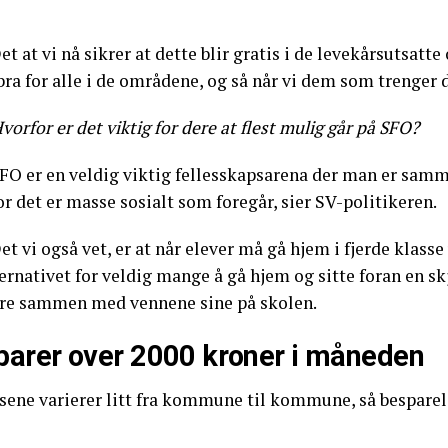
et at vi nå sikrer at dette blir gratis i de levekårsutsatt
bra for alle i de områdene, og så når vi dem som trenger d
vorfor er det viktig for dere at flest mulig går på SFO?
SFO er en veldig viktig fellesskapsarena der man er sam
r det er masse sosialt som foregår, sier SV-politikeren.
et vi også vet, er at når elever må gå hjem i fjerde klas
ernativet for veldig mange å gå hjem og sitte foran en skj
re sammen med vennene sine på skolen.
parer over 2000 kroner i måneden
sene varierer litt fra kommune til kommune, så besparels