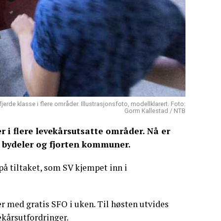
erde klasse i flere områder. Illustrasjonsfoto, modellklarert. Foto:
Gorm Kallestad / NTB
er i flere levekårsutsatte områder. Nå er
25 bydeler og fjorten kommuner.
på tiltaket, som SV kjempet inn i
mer med gratis SFO i uken. Til høsten utvides
ekårsutfordringer.