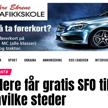
A
SPORT
UKRAINA
ANNONSERING
OSS I RADIOEN
INTERVJU
NTB
lere får gratis SFO t
vilke steder