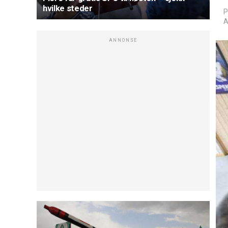
hvilke steder
P
A
ANNONSE