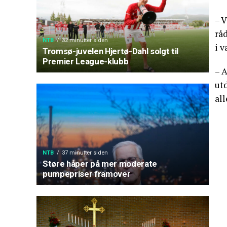
– V
råd
NTB
32 minutter siden
i v
Tromsø-juvelen Hjertø-Dahl solgt til
Premier League-klubb
– A
utd
all
NTB
37 minutter siden
Støre håper på mer moderate
pumpepriser framover