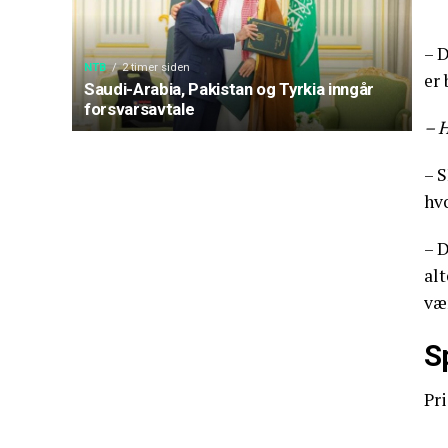
– D
NTB
2 timer siden
er 
Saudi-Arabia, Pakistan og Tyrkia inngår
forsvarsavtale
– H
– 
hvo
– D
alt
væ
S
Pri