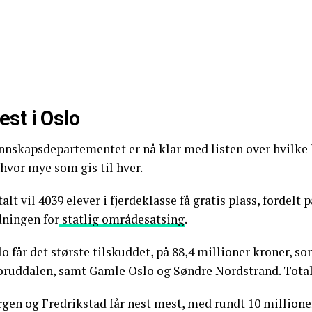
est i Oslo
nnskapsdepartementet er nå klar med listen over hvilke 
hvor mye som gis til hver.
alt vil 4039 elever i fjerdeklasse få gratis plass, fordel
dningen for
statlig områdesatsing
.
o får det største tilskuddet, på 88,4 millioner kroner, so
oruddalen, samt Gamle Oslo og Søndre Nordstrand. Totalt 
gen og Fredrikstad får nest mest, med rundt 10 millioner