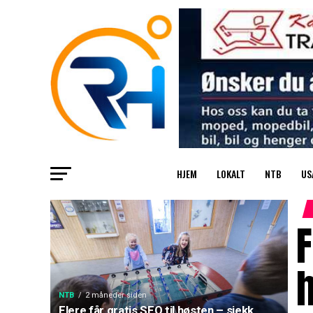
HJEM
LOKALT
NTB
US
F
h
NTB
2 måneder siden
Flere får gratis SFO til høsten – sjekk