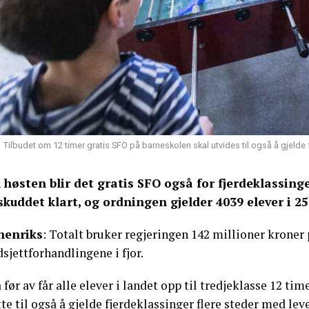
Tilbudet om 12 timer gratis SFO på barneskolen skal utvides til også å gjelde fj
l høsten blir det gratis SFO også for fjerdeklassing
lskuddet klart, og ordningen gjelder 4039 elever i 
nenriks
: Totalt bruker regjeringen 142 millioner kroner 
sjettforhandlingene i fjor.
 før av får alle elever i landet opp til tredjeklasse 12 ti
te til også å gjelde fjerdeklassinger flere steder med lev