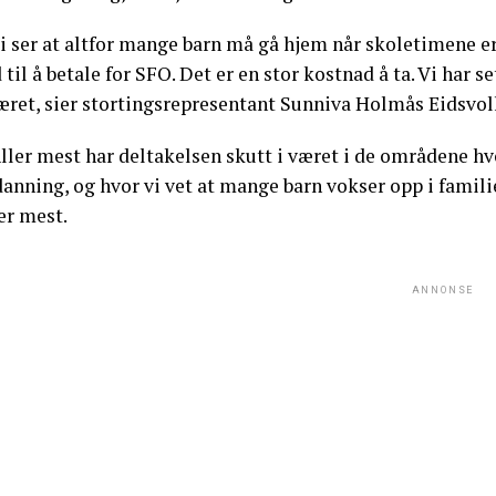
i ser at altfor mange barn må gå hjem når skoletimene er f
 til å betale for SFO. Det er en stor kostnad å ta. Vi har se
æret, sier stortingsrepresentant Sunniva Holmås Eidsvoll
ller mest har deltakelsen skutt i været i de områdene hvo
anning, og hvor vi vet at mange barn vokser opp i famili
er mest.
ANNONSE