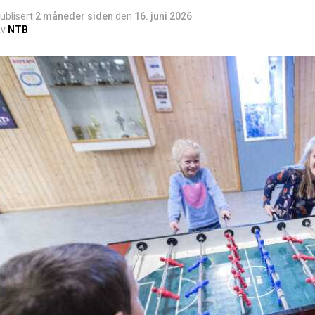
ublisert
2 måneder siden
den
16. juni 2026
v
NTB