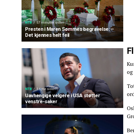
NTB
57 minutter siden
Presten i Maren Sømmes begravelse: –
Det kjennes helt feil
Fl
Ku
og 
Tot
NTB
1 time siden
or
Uavhengige velgere i USA støtter
venstre-saker
Osl
Gr
Ber