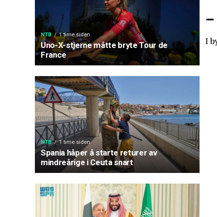
–
NTB
1 time siden
I b
Uno-X-stjerne måtte bryte Tour de
France
NTB
1 time siden
Spania håper å starte returer av
mindreårige i Ceuta snart