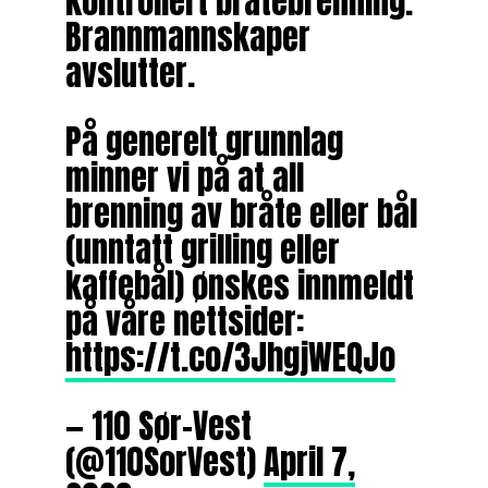
kontrollert bråtebrenning.
Brannmannskaper
avslutter.
På generelt grunnlag
minner vi på at all
brenning av bråte eller bål
(unntatt grilling eller
kaffebål) ønskes innmeldt
på våre nettsider:
https://t.co/3JhgjWEQJo
— 110 Sør-Vest
(@110SorVest)
April 7,