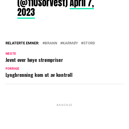
(@110SorVest)
April 7,
2023
RELATERTE EMNER:
BRANN
KARMØY
STORD
NESTE
Jevnt over høye strømpriser
FORRIGE
Lyngbrenning kom ut av kontroll
ANNONSE