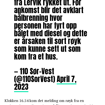
fra Lervik rykket ut. Før
ankomst blir det avklart
bålbrenning hvor
personen har fyrt opp
bålet med diesel og dette
er årsaken til sort røyk
som kunne sett ut som
kom fra et hus.
— 110 Sør-Vest
(@110SorVest)
April 7,
2023
Klokken 16.54 kom det melding om røyk fra en