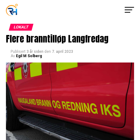
LOKALT
Flere branntilløp Langfredag
Publisert
3 år siden
den
7. april 2023
Av
Egil M Solberg