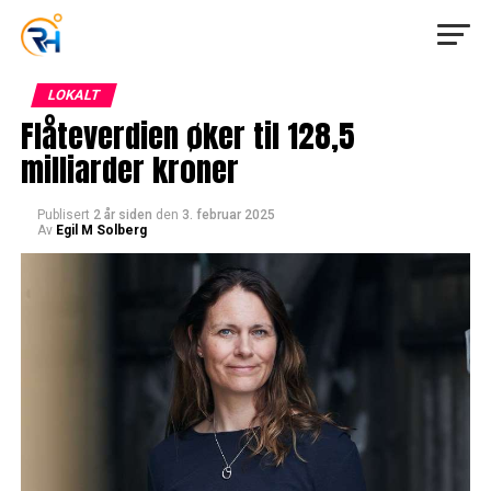
LOKALT
Flåteverdien øker til 128,5
milliarder kroner
Publisert
2 år siden
den
3. februar 2025
Av
Egil M Solberg