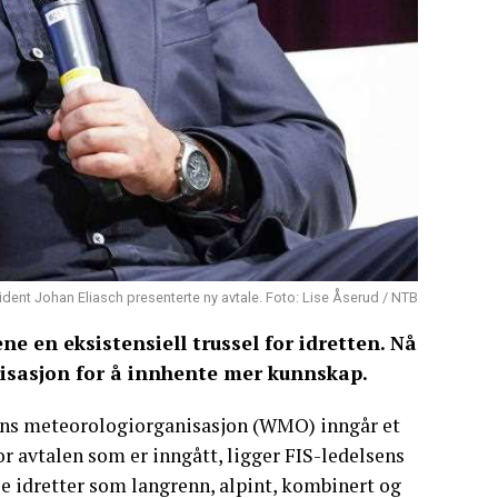
ident Johan Eliasch presenterte ny avtale. Foto: Lise Åserud / NTB
e en eksistensiell trussel for idretten. Nå
isasjon for å innhente mer kunnskap.
dens meteorologiorganisasjon (WMO) inngår et
r avtalen som er inngått, ligger FIS-ledelsens
le idretter som langrenn, alpint, kombinert og