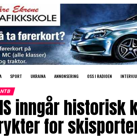
A
SPORT
UKRAINA
ANNONSERING
OSS I RADIOEN
INTERVJU
NTB
IS inngår historisk 
rykter for skisport