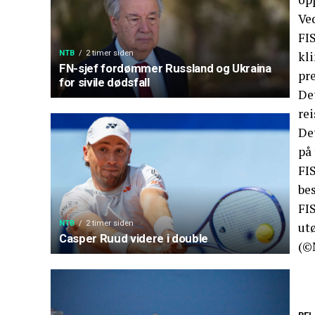
Ved
FIS
NTB
2 timer siden
kli
FN-sjef fordømmer Russland og Ukraina
pre
for sivile dødsfall
Det
re
De
på 
FIS
bes
FIS
NTB
2 timer siden
utø
Casper Ruud videre i double
(©