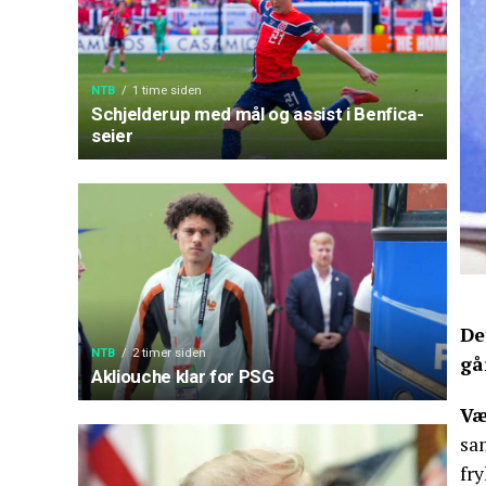
NTB
1 time siden
Schjelderup med mål og assist i Benfica-
seier
De
NTB
2 timer siden
gå
Akliouche klar for PSG
Væ
sam
fry