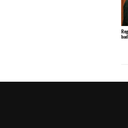
Reg
bud