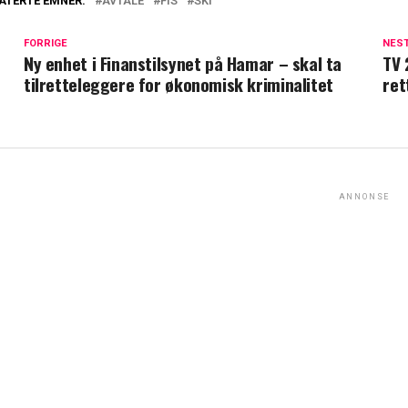
ATERTE EMNER:
AVTALE
FIS
SKI
FORRIGE
NES
Ny enhet i Finanstilsynet på Hamar – skal ta
TV 
tilretteleggere for økonomisk kriminalitet
ret
ANNONSE