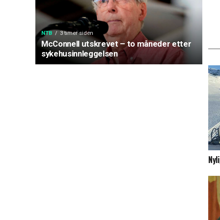
NTB
3 timer siden
McConnell utskrevet – to måneder etter
sykehusinnleggelsen
Nyl