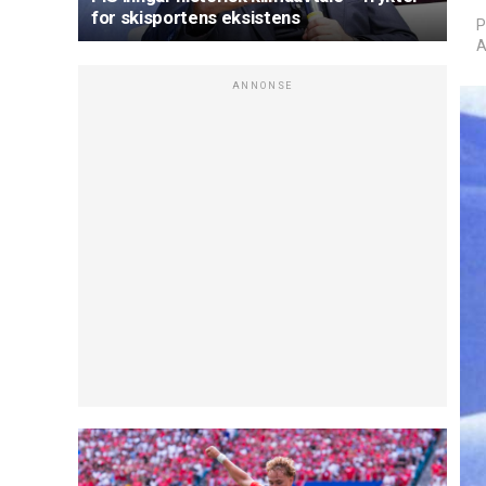
for skisportens eksistens
P
A
ANNONSE