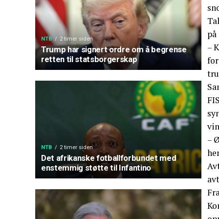
sn
Tal
på 
NTB
2 timer siden
– K
Trump har signert ordre om å begrense
retten til statsborgerskap
fo
tru
Sa
FI
sy
vi
– Ø
NTB
2 timer siden
he
Det afrikanske fotballforbundet med
Avt
enstemmig støtte til Infantino
avt
Fra
Ko
op