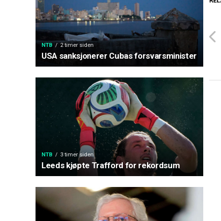
REL
NTB
2 timer siden
USA sanksjonerer Cubas forsvarsminister
NTB
3 timer siden
Leeds kjøpte Trafford for rekordsum