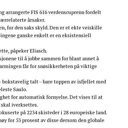
song arrangerte FIS 616 verdenscuprenn fordelt
værrelaterte årsaker.
n, for den saks skyld. Den er et ekte veiskille
ingene ganske enkelt er en eksistensiell
tte, påpeker Eliasch.
jonene til å jobbe sammen for blant annet å
rmingen får for snøsikkerheten på viktige
 bokstavelig talt – bare toppen av isfjellet med
leste Saulo.
het for automatisk fornyelse. Det vises til at
 skal iverksettes.
okuserte på 2234 skisteder i 28 europeiske land.
høy for 53 prosent av disse dersom den globale