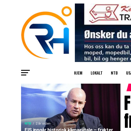
HJEM
LOKALT
NTB
US
F
f
NTB
2 år siden
FIS inngår historisk klimaavtale – frykter