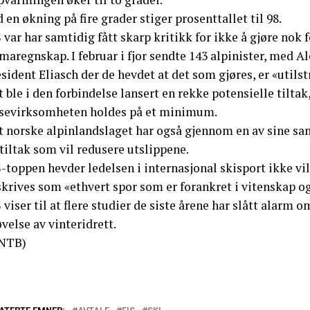
 en økning på fire grader stiger prosenttallet til 98.
 var har samtidig fått skarp kritikk for ikke å gjøre nok
maregnskap. I februar i fjor sendte 143 alpinister, med A
sident Eliasch der de hevdet at det som gjøres, er «utilst
 ble i den forbindelse lansert en rekke potensielle tiltak
isevirksomheten holdes på et minimum.
t norske alpinlandslaget har også gjennom en av sine sam
tiltak som vil redusere utslippene.
-toppen hevder ledelsen i internasjonal skisport ikke vi
krives som «ethvert spor som er forankret i vitenskap og
 viser til at flere studier de siste årene har slått alar
velse av vinteridrett.
NTB)