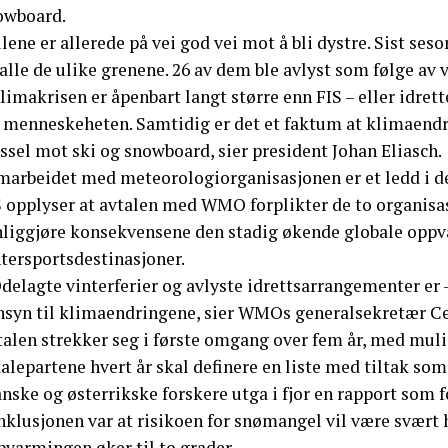
owboard.
lene er allerede på vei god vei mot å bli dystre. Sist se
alle de ulike grenene. 26 av dem ble avlyst som følge av 
limakrisen er åpenbart langt større enn FIS – eller idrette
r menneskeheten. Samtidig er det et faktum at klimaendr
ssel mot ski og snowboard, sier president Johan Eliasch.
marbeidet med meteorologiorganisasjonen er et ledd i de
S opplyser at avtalen med WMO forplikter de to organisas
nliggjøre konsekvensene den stadig økende globale oppva
ntersportsdestinasjoner.
delagte vinterferier og avlyste idrettsarrangementer er –
nsyn til klimaendringene, sier WMOs generalsekretær Ce
alen strekker seg i første omgang over fem år, med mulig
alepartene hvert år skal definere en liste med tiltak som
nske og østerrikske forskere utga i fjor en rapport som f
nklusjonen var at risikoen for snømangel vil være svært 
pvarmingen øker til to grader.