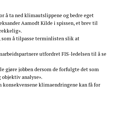
 for å ta ned klimautslippene og bedre eget
leksander Aamodt Kilde i spissen, et brev til
rekkelig».
, som å tilpasse terminlisten slik at
arbeidspartnere utfordret FIS-ledelsen til å se
lle gjøre jobben dersom de forfulgte det som
 objektiv analyse».
m om konsekvensene klimaendringene kan få for