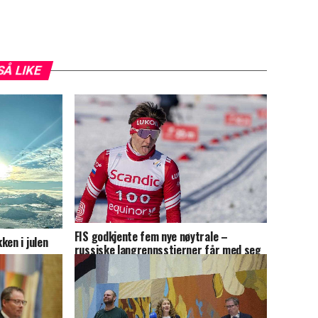
SÅ LIKE
FIS godkjente fem nye nøytrale –
ken i julen
russiske langrennsstjerner får med seg
leder i Davos