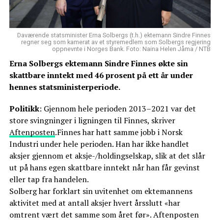
Daværende statsminister Erna Solbergs (t.h.) ektemann Sindre Finnes
regner seg som kamerat av et styremedlem som Solbergs regjering
oppnevnte i Norges Bank. Foto: Naina Helen Jåma / NTB
Erna Solbergs ektemann Sindre Finnes økte sin
skattbare inntekt med 46 prosent på ett år under
hennes statsministerperiode.
Politikk
: Gjennom hele perioden 2013–2021 var det
store svingninger i ligningen til Finnes, skriver
Aftenposten
.Finnes har hatt samme jobb i Norsk
Industri under hele perioden. Han har ikke handlet
aksjer gjennom et aksje-/holdingselskap, slik at det slår
ut på hans egen skattbare inntekt når han får gevinst
eller tap fra handelen.
Solberg har forklart sin uvitenhet om ektemannens
aktivitet med at antall aksjer hvert årsslutt «har
omtrent vært det samme som året før». Aftenposten