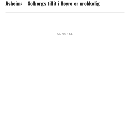
Asheim: – Solbergs tillit i Høyre er urokkelig
ANNONSE