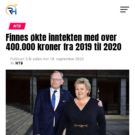
NTB
Finnes økte inntekten med over
400.000 kroner fra 2019 til 2020
Publisert
3 år siden
den
18. september 2023
Av
NTB