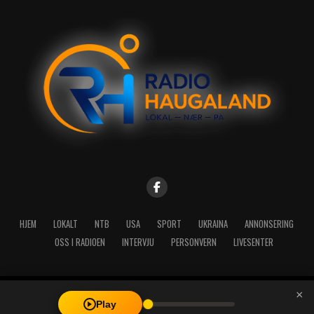
HJEM
LOKALT
NTB
USA
SPORT
UKRAINA
ANNONSERING
OSS I RADIOEN
INTERVJU
PERSONVERN
LIVESENTER
×
Copyright © 2026 A-Media AS | Radio Haugaland - Haraldsgata 114,
Play
5527 Haugesund - Mail: post@radioh.no - Telefon: 52717273