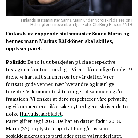
Finlands statsminister Sanna Marin under Nordisk råds sesjon i
Helsingfors i november i fjor. Foto: Ole Berg-Rusten / NTB
Finlands avtroppende statsminister Sanna Marin og
hennes mann Markus Räikkönen skal skilles,
opplyser paret.
Politikk
: De to la ut beskjeden på sine respektive
Instagram-kontoer onsdag.– Vi er takknemlige for de 19
årene vi har hatt sammen og for vår datter. Vi er
fortsatt gode venner, nær hverandre og kjærlige
foreldre. Vi kommer til å tilbringe tid sammen også i
framtiden. Vi ønsker at dere respekterer våre privatliv,
og vi kommenterer ikke saken ytterligere, skriver de to
ifølge
Hufvudstadsbladet
.
Paret giftet seg i 2020. De har en datter født i 2018.
Marin (37) opplyste 5. april at hun går av som
sosialdemokratenes partileder etter valgnederlaget.