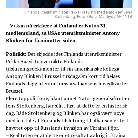
Finlands utenriksminister Pekka Haavisto med Nato-sjef Jens
Stoltenberg. Foto: Olivier Matthys / AP / NTB
– Vi kan nå erklære at Finland er Natos 31.
medlemsland, sa USAs utenriksminister Antony
Blinken for få minutter siden.
Politikk
: Det skjedde idet Finlands utenriksminister
Pekka Haavisto overrakte Finlands
tilslutningsdokumenter til sin amerikanske kollega
Antony Blinken i Brussel tirsdag.Om kort tid heises
Finlands flagg utenfor forsvarsalliansens hovedkvarter i
Brussel.
Flere toppolitikere, blant annet Natos generalsekretær
Jens Stoltenberg, har slått fast at dette er en historisk
dag. Både Stoltenberg og Blinken har også vært nøye
med å uttale at Finlands tilslutning til alliansen er tett
knyttet opp til Russlands invasjon av Ukraina i fjor.
– Realiteten er at dette er et resultat av krig i Ukraina.