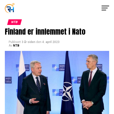
NTB
Finland er innlemmet i Nato
Publisert
3 år siden
den
4. april 2023
Av
NTB