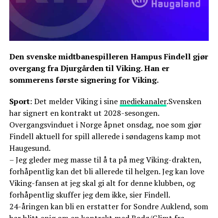
Den svenske midtbanespilleren Hampus Findell gjør
overgang fra Djurgården til Viking. Han er
sommerens første signering for Viking.
Sport
: Det melder Viking i sine
mediekanaler
.Svensken
har signert en kontrakt ut 2028-sesongen.
Overgangsvinduet i Norge åpnet onsdag, noe som gjør
Findell aktuell for spill allerede i søndagens kamp mot
Haugesund.
– Jeg gleder meg masse til å ta på meg Viking-drakten,
forhåpentlig kan det bli allerede til helgen. Jeg kan love
Viking-fansen at jeg skal gi alt for denne klubben, og
forhåpentlig skuffer jeg dem ikke, sier Findell.
24-åringen kan bli en erstatter for Sondre Auklend, som
har blitt enig om en kontrakt med Bodø/Glimt fra