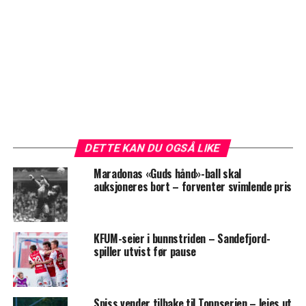
DETTE KAN DU OGSÅ LIKE
Maradonas «Guds hånd»-ball skal
auksjoneres bort – forventer svimlende pris
KFUM-seier i bunnstriden – Sandefjord-
spiller utvist før pause
Spiss vender tilbake til Toppserien – leies ut