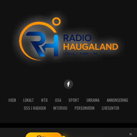
HJEM
LOKALT
NTB
USA
SPORT
UKRAINA
ANNONSERING
OSS I RADIOEN
INTERVJU
PERSONVERN
LIVESENTER
Copyright © 2026 A-Media AS | Radio Haugaland - Haraldsgata 114,
×
5527 Haugesund - Mail: post@radioh.no - Telefon: 52717273