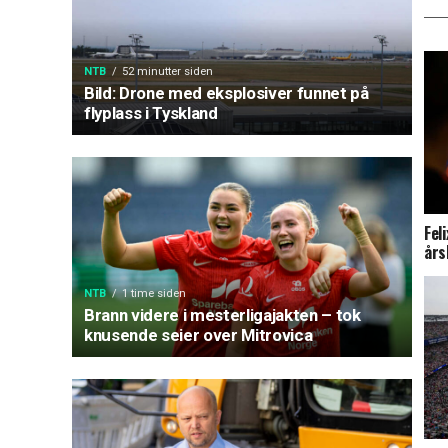
NTB
52 minutter siden
Bild: Drone med eksplosiver funnet på
flyplass i Tyskland
Fel
års
NTB
1 time siden
Brann videre i mesterligajakten – tok
knusende seier over Mitrovica