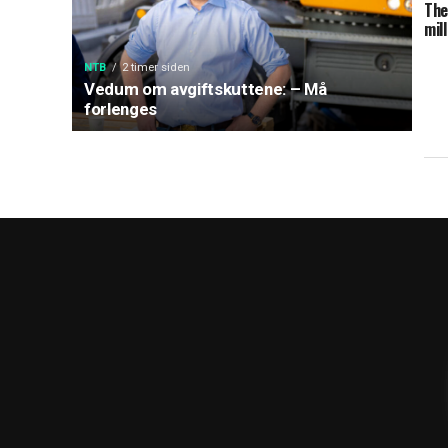
The
mil
NTB
2 timer siden
Vedum om avgiftskuttene: – Må
forlenges