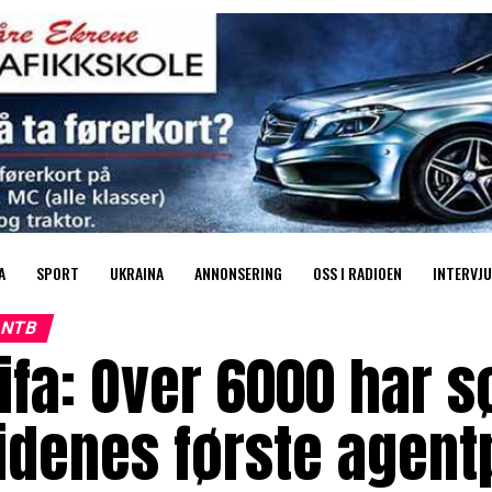
A
SPORT
UKRAINA
ANNONSERING
OSS I RADIOEN
INTERVJU
NTB
ifa: Over 6000 har s
idenes første agent