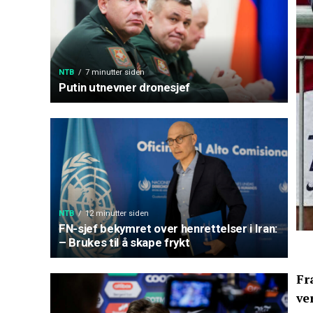
NTB
7 minutter siden
Putin utnevner dronesjef
NTB
12 minutter siden
FN-sjef bekymret over henrettelser i Iran:
– Brukes til å skape frykt
Fr
ve