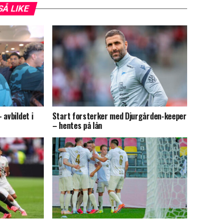
SÅ LIKE
 avbildet i
Start forsterker med Djurgården-keeper
– hentes på lån