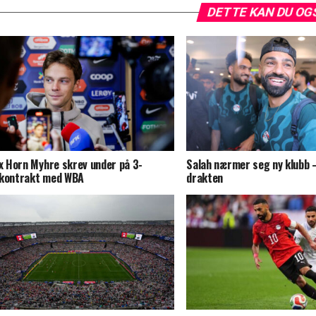
DETTE KAN DU OG
ix Horn Myhre skrev under på 3-
Salah nærmer seg ny klubb –
kontrakt med WBA
drakten