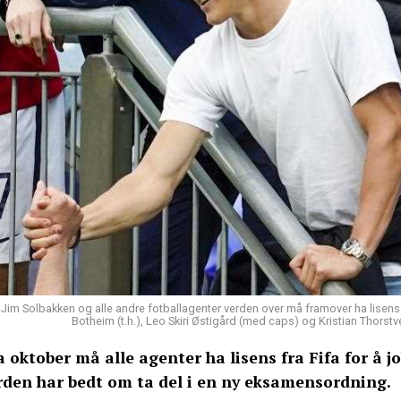
Jim Solbakken og alle andre fotballagenter verden over må framover ha lisens 
Botheim (t.h.), Leo Skiri Østigård (med caps) og Kristian Thorstv
a oktober må alle agenter ha lisens fra Fifa for å jo
rden har bedt om ta del i en ny eksamensordning.