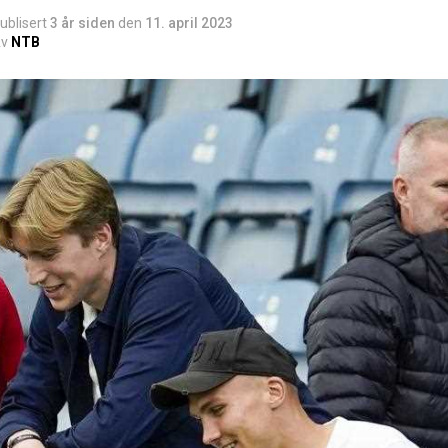
ublisert
3 år siden
den
11. april 2023
v
NTB