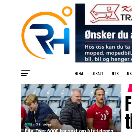
HJEM
LOKALT
NTB
US
F
t
NTB
3 år siden
Fifa: Over 6000 har søkt om å ta tidenes