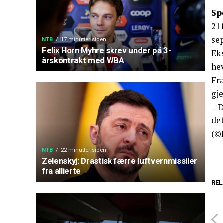
Sp
211
se
NTB
17 minutter siden
Felix Horn Myhre skrev under på 3-
Eks
årskontrakt med WBA
hev
Fra
gje
– D
det
(©
NTB
22 minutter siden
Zelenskyj: Drastisk færre luftvernmissiler
fra allierte
REL