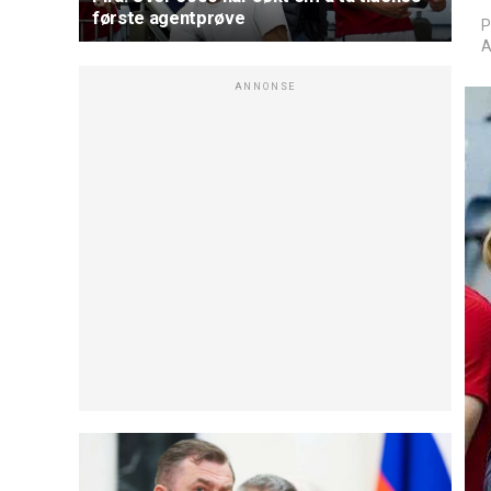
første agentprøve
P
A
ANNONSE