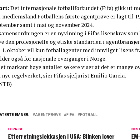
ort
: Det internasjonale fotballforbundet (Fifa) gikk ut med
 medlemsland.Fotballens første agentprøve er lagt til 19.
ptember samt i mai og november 2024.
amensordningen er en nyvinning i Fifas lisenskrav som ble
e den profesjonelle og etiske standarden i agentbransjen
 1. oktober vil kun fotballagenter med innvilget lisens fra
lder også for nasjonale overganger i Norge.
et markant høye antallet søkere viser at det er mange ov
 nye regelverket, sier Fifas sjefjurist Emilio Garcia.
NTB)
ATERTE EMNER:
AGENTPRØVE
FIFA
FOTBALL
FORRIGE
NES
Etterretningslekkasjen i USA: Blinken lover
EM-