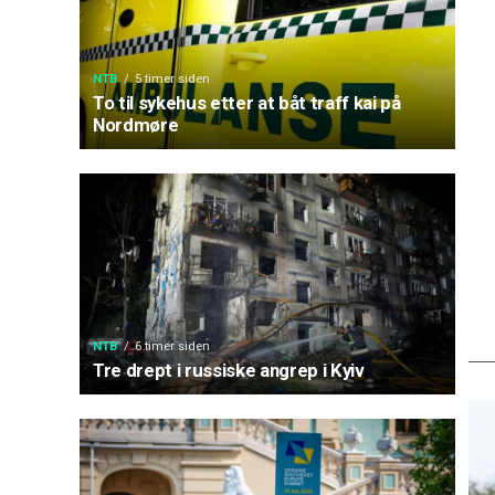
NTB
5 timer siden
To til sykehus etter at båt traff kai på
Nordmøre
NTB
6 timer siden
Tre drept i russiske angrep i Kyiv