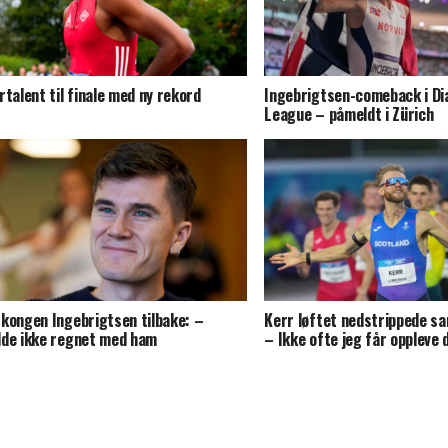
rtalent til finale med ny rekord
Ingebrigtsen-comeback i D
League – påmeldt i Zürich
kongen Ingebrigtsen tilbake: –
Kerr løftet nedstrippede sa
de ikke regnet med ham
– Ikke ofte jeg får oppleve 