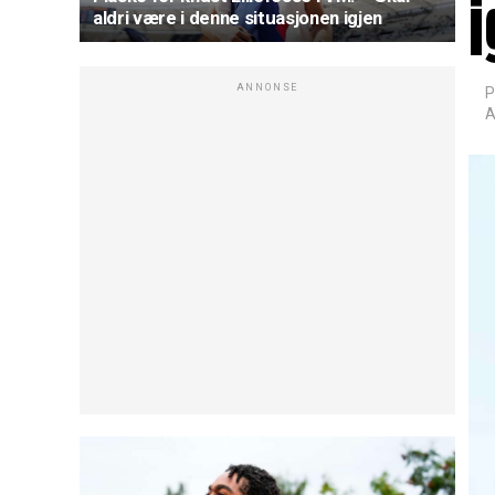
i
aldri være i denne situasjonen igjen
ANNONSE
P
A