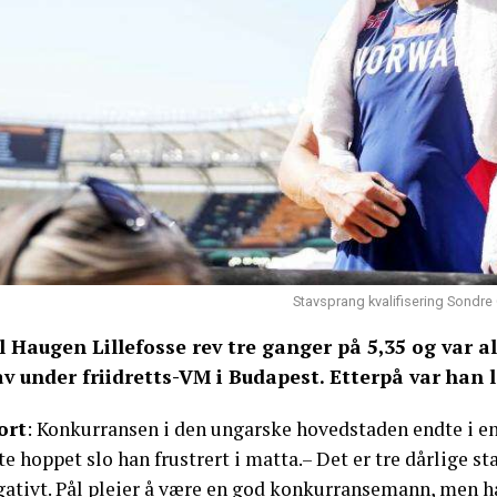
Stavsprang kvalifisering Sondre
l Haugen Lillefosse rev tre ganger på 5,35 og var al
av under friidretts-VM i Budapest. Etterpå var han 
ort
: Konkurransen i den ungarske hovedstaden endte i en 
te hoppet slo han frustrert i matta.– Det er tre dårlige s
ativt. Pål pleier å være en god konkurransemann, men han