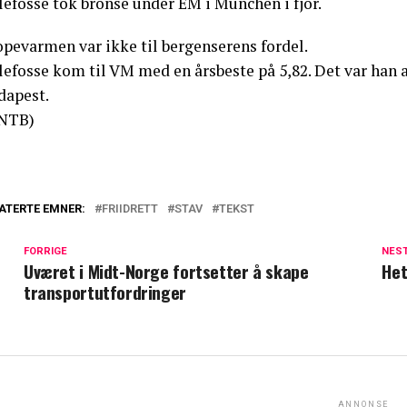
lefosse tok bronse under EM i München i fjor.
opevarmen var ikke til bergenserens fordel.
lefosse kom til VM med en årsbeste på 5,82. Det var han 
dapest.
NTB)
ATERTE EMNER:
FRIIDRETT
STAV
TEKST
FORRIGE
NES
Uværet i Midt-Norge fortsetter å skape
Het
transportutfordringer
ANNONSE