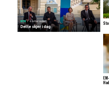
NTB
6 timer siden
Sto
Dette skjer i dag
EM-
Had