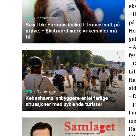
ek
– H
NTB
2 timer siden
på 
Snart blir Europas boikott-trussel satt på
Ho
prøve: – Ekstraordinære virkemidler må
til
gal
– A
fys
– D
Lil
Han
ald
NTB
3 timer siden
– D
Københavns innbyggere er lei farlige
– J
situasjoner med syklende turister
Fa
me
Han