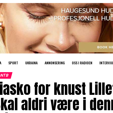
A
SPORT
UKRAINA
ANNONSERING
OSS I RADIOEN
INTERVJU
NTB
iasko for knust Lille
kal aldri være i de