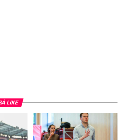
SÅ LIKE