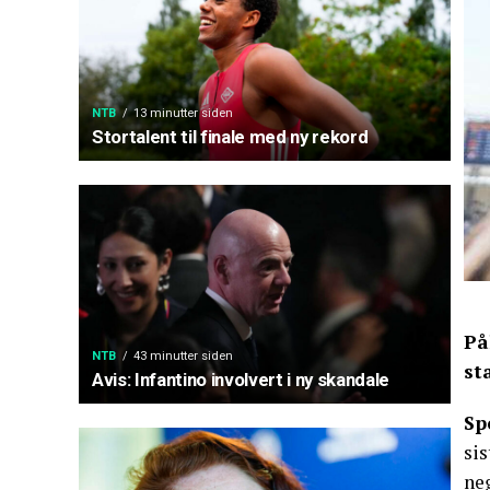
NTB
13 minutter siden
Stortalent til finale med ny rekord
På
NTB
43 minutter siden
st
Avis: Infantino involvert i ny skandale
Sp
sis
neg