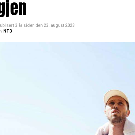
gjen
ublisert
3 år siden
den
23. august 2023
v
NTB