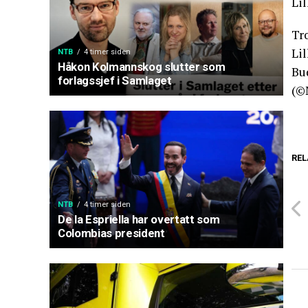
Lil
Tr
Lil
NTB
4 timer siden
Håkon Kolmannskog slutter som
Bu
forlagssjef i Samlaget
(©
REL
NTB
4 timer siden
De la Espriella har overtatt som
Colombias president