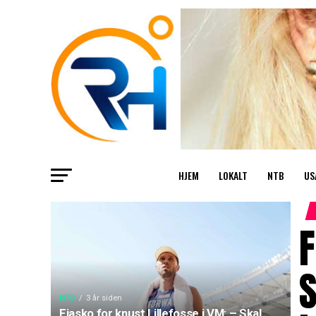
HJEM
LOKALT
NTB
US
F
S
NTB
3 år siden
Fiasko for knust Lillefosse i VM: – Skal