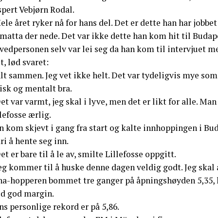
spert Vebjørn Rodal.
ele året ryker nå for hans del. Det er dette han har jobbet 
matta der nede. Det var ikke dette han kom hit til Budape
vedpersonen selv var lei seg da han kom til intervjuet 
t, lød svaret:
lt sammen. Jeg vet ikke helt. Det var tydeligvis mye som 
isk og mentalt bra.
et var varmt, jeg skal i lyve, men det er likt for alle. Ma
lefosse ærlig.
 kom skjevt i gang fra start og kalte innhoppingen i Bud
ri å hente seg inn.
et er bare til å le av, smilte Lillefosse oppgitt.
eg kommer til å huske denne dagen veldig godt. Jeg skal al
na-hopperen bommet tre ganger på åpningshøyden 5,35, h
d god margin.
s personlige rekord er på 5,86.