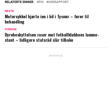
RELATERTE EMNER:
FHI
UKERAPPORT
NESTE
Motorsykkel kjørte inn i bil i Tysvær – fører til
behandling
FORRIGE
Dyrebeskyttelsen raser mot fotballklubbens lamme-
stunt – tidligere statsråd slår tilbake
ANNONSE