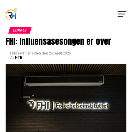
LOKALT
FHI: Influensasesongen er over
Publisert
1 år siden
den
24. april 2025
Av
NTB