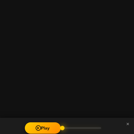
×
Play