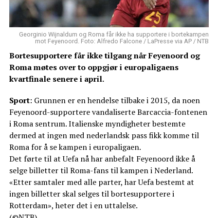
Georginio Wijnaldum og Roma får ikke ha supportere i bortekampen
mot Feyenoord. Foto: Alfredo Falcone / LaPresse via AP / NTB
Bortesupportere får ikke tilgang når Feyenoord og
Roma møtes over to oppgjør i europaligaens
kvartfinale senere i april.
Sport
: Grunnen er en hendelse tilbake i 2015, da noen
Feyenoord-supportere vandaliserte Barcaccia-fontenen
i Roma sentrum. Italienske myndigheter bestemte
dermed at ingen med nederlandsk pass fikk komme til
Roma for å se kampen i europaligaen.
Det førte til at Uefa nå har anbefalt Feyenoord ikke å
selge billetter til Roma-fans til kampen i Nederland.
«Etter samtaler med alle parter, har Uefa bestemt at
ingen billetter skal selges til bortesupportere i
Rotterdam», heter det i en uttalelse.
(©NTB)