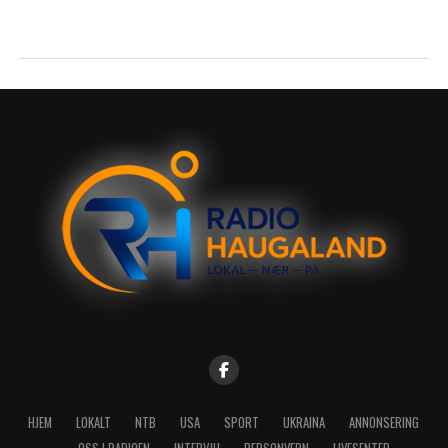
HJEM
LOKALT
NTB
USA
SPORT
UKRAINA
ANNONSERING