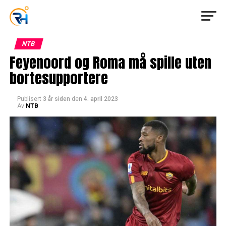
NTB
Feyenoord og Roma må spille uten
bortesupportere
Publisert
3 år siden
den
4. april 2023
Av
NTB