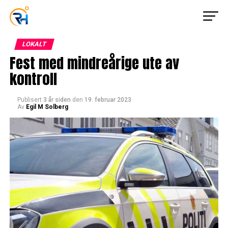
LOKALT
Fest med mindreårige ute av
kontroll
Publisert
3 år siden
den
19. februar 2023
Av
Egil M Solberg