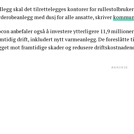
illegg skal det tilrettelegges kontorer for rullestolbru
rderobeanlegg med dusj for alle ansatte, skriver
kommunen
con anbefaler også å investere ytterligere 11,9 millione
mtidig drift, inkludert nytt varmeanlegg. De foreslåtte t
gget mot framtidige skader og redusere driftskostnadene
ANNONSE