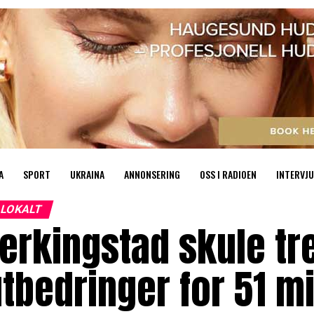
A
SPORT
UKRAINA
ANNONSERING
OSS I RADIOEN
INTERVJU
LOKALT
erkingstad skule tr
tbedringer for 51 mi