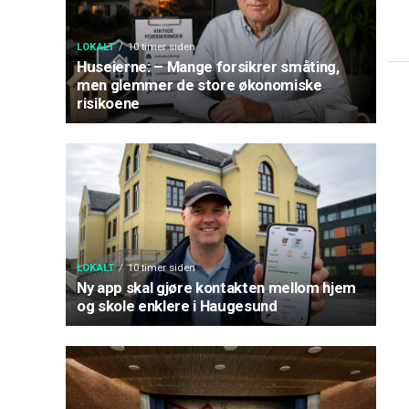
LOKALT
10 timer siden
Huseierne: – Mange forsikrer småting,
men glemmer de store økonomiske
risikoene
LOKALT
10 timer siden
Ny app skal gjøre kontakten mellom hjem
og skole enklere i Haugesund