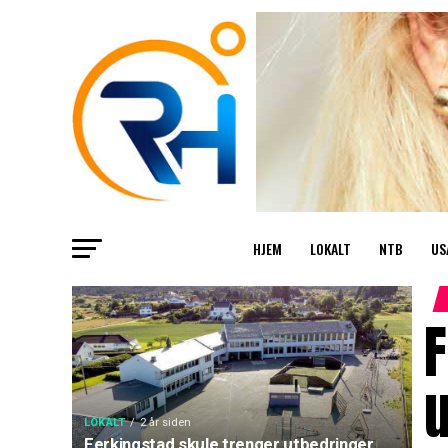
HJEM
LOKALT
NTB
US
F
u
LOKALT
2 år siden
Ferkingstad skule trenger utbedringer