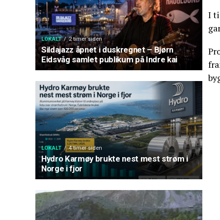
I t
ga
LOKALT
2 timer siden
Sildajazz åpnet i duskregnet – Bjørn
Pro
Eidsvåg samlet publikum på Indre kai
fra
by
LOKALT
4 timer siden
Hydro Karmøy brukte nest mest strøm i
Norge i fjor