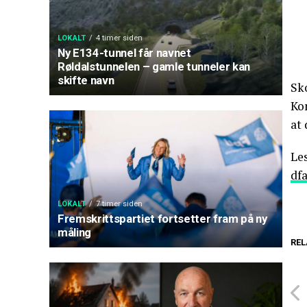
LOKALT
4 timer siden
Ny E134-tunnel får navnet
Røldalstunnelen – gamle tunneler kan
skifte navn
Sk
Ko
at 
Le
df
LOKALT
7 timer siden
Fremskrittspartiet fortsetter fram på ny
måling
REL