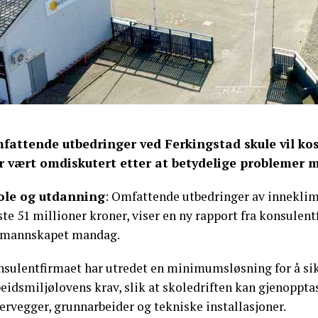
fattende utbedringer ved Ferkingstad skule vil kos
r vært omdiskutert etter at betydelige problemer 
ole og utdanning
: Omfattende utbedringer av inneklim
te 51 millioner kroner, viser en ny rapport fra konsulen
rmannskapet mandag.
nsulentfirmaet har utredet en minimumsløsning for å sik
beidsmiljølovens krav, slik at skoledriften kan gjenoppt
ervegger, grunnarbeider og tekniske installasjoner.