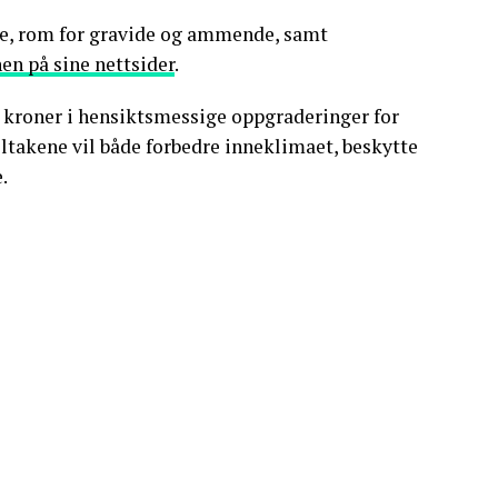
kere, rom for gravide og ammende, samt
 på sine nettsider
.
r kroner i hensiktsmessige oppgraderinger for
iltakene vil både forbedre inneklimaet, beskytte
.