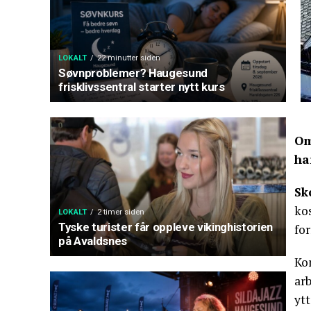
LOKALT
22 minutter siden
Søvnproblemer? Haugesund
frisklivssentral starter nytt kurs
Om
ha
Sk
kos
LOKALT
2 timer siden
Tyske turister får oppleve vikinghistorien
fo
på Avaldsnes
Ko
ar
ytt