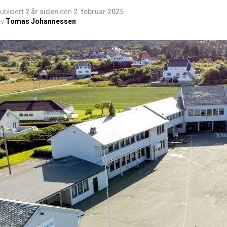
ublisert
2 år siden
den
2. februar 2025
v
Tomas Johannessen