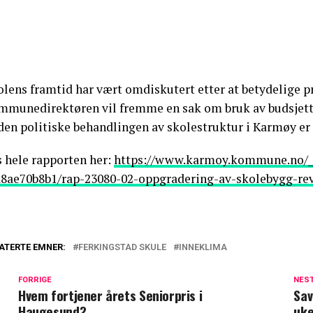
olens framtid har vært omdiskutert etter at betydelige 
mmunedirektøren vil fremme en sak om bruk av budsjette
den politiske behandlingen av skolestruktur i Karmøy er f
s hele rapporten her:
https://www.karmoy.kommune.no/_f
a8ae70b8b1/rap-23080-02-oppgradering-av-skolebygg-rev
ATERTE EMNER:
FERKINGSTAD SKULE
INNEKLIMA
FORRIGE
NES
Hvem fortjener årets Seniorpris i
Sav
Haugesund?
uke