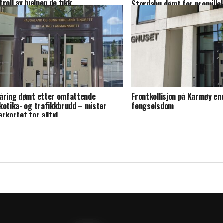
troll av hjelpen de fikk
Stordabu dømt for promillek
mister førerkortet i 13 må
åring dømt etter omfattende
Frontkollisjon på Karmøy e
kotika- og trafikkbrudd – mister
fengselsdom
erkortet for alltid