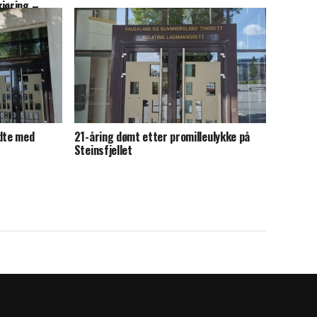
jøring –
neder
ndte med
21-åring dømt etter promilleulykke på
Steinsfjellet