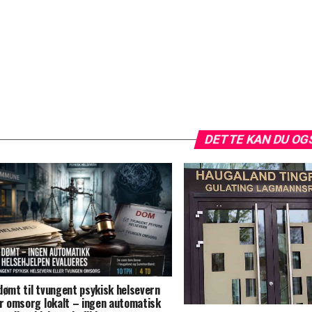
DETTE KAN DU OG
dømt til tvungent psykisk helsevern
er omsorg lokalt – ingen automatisk