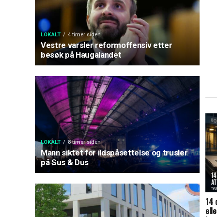
LOKALT
4 timer siden
Vestre varsler reformoffensiv etter
besøk på Haugalandet
LOKALT
8 timer siden
Mann siktet for ildspåsettelse og trusler
på Sus & Dus
14 
ell