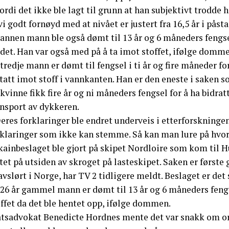
ordi det ikke ble lagt til grunn at han subjektivt trodde 
vi godt fornøyd med at nivået er justert fra 16,5 år i påst
 annen mann ble også dømt til 13 år og 6 måneders fengse
det. Han var også med på å ta imot stoffet, ifølge domme
tredje mann er dømt til fengsel i ti år og fire måneder f
tatt imot stoff i vannkanten. Han er den eneste i saken 
kvinne fikk fire år og ni måneders fengsel for å ha bidra
ansport av dykkeren.
eres forklaringer ble endret underveis i etterforskningen
rklaringer som ikke kan stemme. Så kan man lure på hvorf
ainbeslaget ble gjort på skipet Nordloire som kom til Hus
tet på utsiden av skroget på lasteskipet. Saken er først
avslørt i Norge, har TV 2 tidligere meldt. Beslaget er det 
 26 år gammel mann er dømt til 13 år og 6 måneders feng
ffet da det ble hentet opp, ifølge dommen.
atsadvokat Benedicte Hordnes mente det var snakk om org