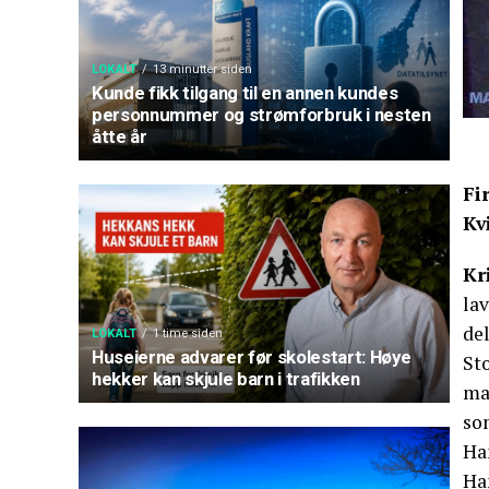
LOKALT
13 minutter siden
Kunde fikk tilgang til en annen kundes
personnummer og strømforbruk i nesten
åtte år
Fi
Kv
Kr
lav
del
LOKALT
1 time siden
Huseierne advarer før skolestart: Høye
Sto
hekker kan skjule barn i trafikken
ma
som
Ha
Ha