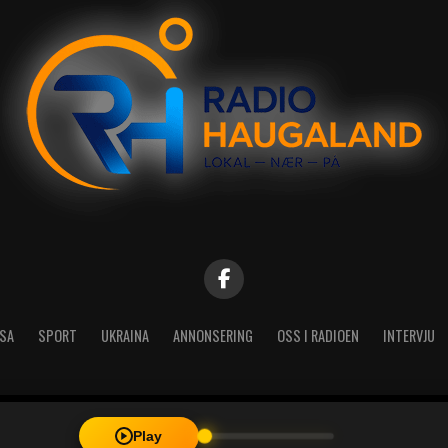
SA
SPORT
UKRAINA
ANNONSERING
OSS I RADIOEN
INTERVJU
| Radio Haugaland - Haraldsgata 114, 5527 Haugesund - Mail: post@
Play