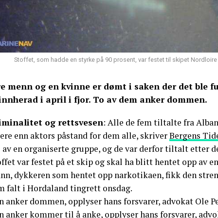
Stoffet, som hadde en styrke på 90 prosent, var festet til skipet Nordloir
re menn og en kvinne er dømt i saken der det ble f
innherad i april i fjor. To av dem anker dommen.
iminalitet og rettsvesen
: Alle de fem tiltalte fra Alba
ere enn aktors påstand for dem alle, skriver
Bergens Tid
 av en organiserte gruppe, og de var derfor tiltalt etter 
ffet var festet på et skip og skal ha blitt hentet opp av en 
nn, dykkeren som hentet opp narkotikaen, fikk den stren
 falt i Hordaland tingrett onsdag.
n anker dommen, opplyser hans forsvarer, advokat Ole Pe
n anker kommer til å anke, opplyser hans forsvarer, advo