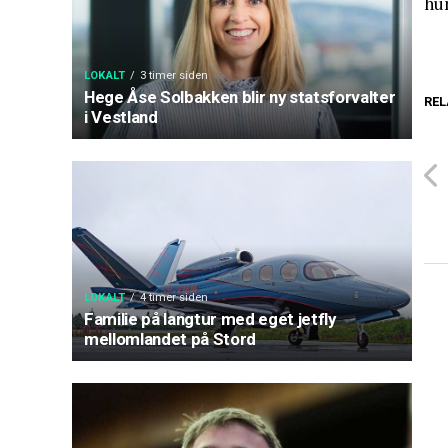
hun
LOKALT
3 timer siden
Hege Åse Solbakken blir ny statsforvalter
REL
i Vestland
LOKALT
4 timer siden
Familie på langtur med eget jetfly
mellomlandet på Stord