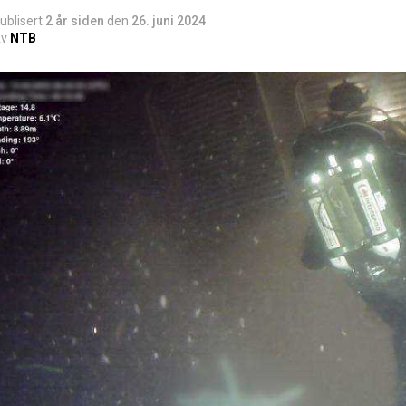
ublisert
2 år siden
den
26. juni 2024
v
NTB