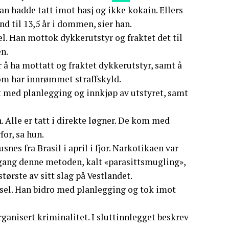
han hadde tatt imot hasj og ikke kokain. Ellers
and til 13,5 år i dommen, sier han.
l. Han mottok dykkerutstyr og fraktet det til
n.
or å ha mottatt og fraktet dykkerutstyr, samt å
som har innrømmet straffskyld.
tt med planlegging og innkjøp av utstyret, samt
. Alle er tatt i direkte løgner. De kom med
or, sa hun.
nes fra Brasil i april i fjor. Narkotikaen var
e gang denne metoden, kalt «parasittsmugling»,
største av sitt slag på Vestlandet.
sel. Han bidro med planlegging og tok imot
anisert kriminalitet. I sluttinnlegget beskrev