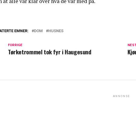
 at alle var klar over hva de var med på.
ATERTE EMNER:
DOM
HUSNES
FORRIGE
NES
Tørketrommel tok fyr i Haugesund
Kjø
ANNONSE