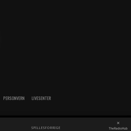
PERSONVERN
LIVESENTER
×
radioh.no - Telefon: 52717273
SPILLES
FORRIGE
TheRadioHub