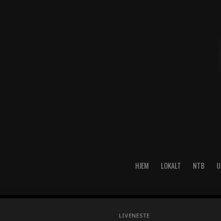
HJEM
LOKALT
NTB
U
Copyright © 2026 A-Media AS 
LIVE
NESTE