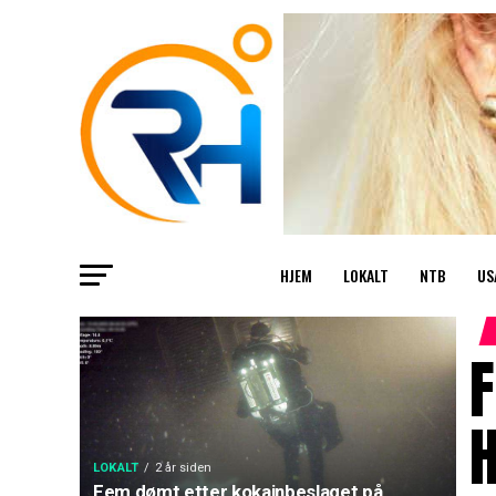
HJEM
LOKALT
NTB
US
LOKALT
2 år siden
Fem dømt etter kokainbeslaget på