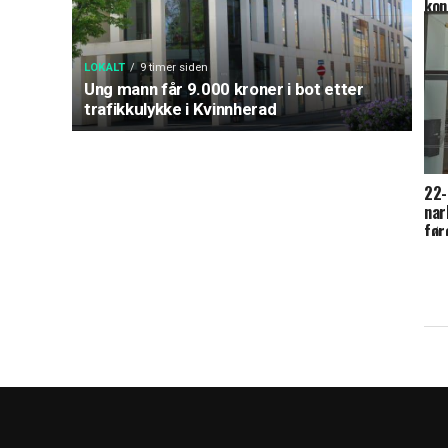
kon
LOKALT
9 timer siden
Ung mann får 9.000 kroner i bot etter
trafikkulykke i Kvinnherad
22-
nar
før