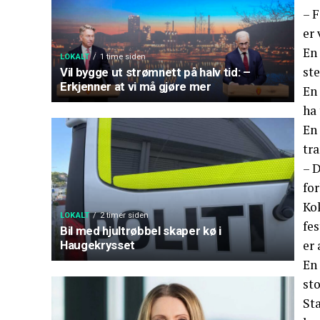
– F
er 
En
LOKALT
1 time siden
ste
Vil bygge ut strømnett på halv tid: –
Erkjenner at vi må gjøre mer
En 
ha 
En 
tr
– D
fo
Kok
LOKALT
2 timer siden
fes
Bil med hjultrøbbel skaper kø i
er 
Haugekrysset
En
sto
St