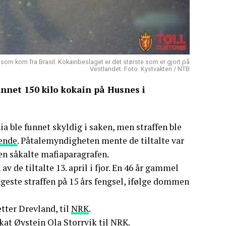
e som kom fra Brasil. Kokainbeslaget er det største som er gjort på
Vestlandet. Foto: Kystvakten / NTB
unnet 150 kilo kokain på Husnes i
nia ble funnet skyldig i saken, men straffen ble
ende
. Påtalemyndigheten mente de tiltalte var
den såkalte mafiaparagrafen.
av de tiltalte 13. april i fjor. En 46 år gammel
geste straffen på 15 års fengsel, ifølge dommen
tter Drevland, til
NRK
.
kat Øystein Ola Storrvik til
NRK
.