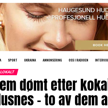
A
SPORT
UKRAINA
ANNONSERING
OSS I RADIOEN
INTERVJU
LOKALT
Fem dømt etter koka
Husnes – to av dem