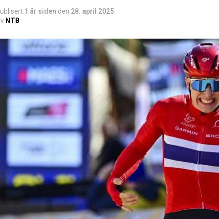
ublisert
1 år siden
den
28. april 2025
v
NTB