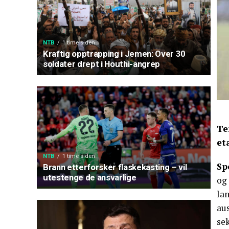
NTB
1 time siden
Kraftig opptrapping i Jemen: Over 30
soldater drept i Houthi-angrep
Te
et
NTB
1 time siden
Sp
Brann etterforsker flaskekasting – vil
utestenge de ansvarlige
og
la
au
se