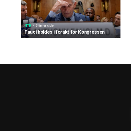
NTB
3 timer siden
Fauci holdes i forakt for Kongressen