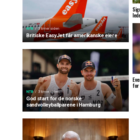
Sig
led
NTB
3 timer siden
Britiske EasyJet får amerikanske eiere
Eve
for
NTB
3 timer siden
God start for de norske
sandvolleyballparene i Hamburg