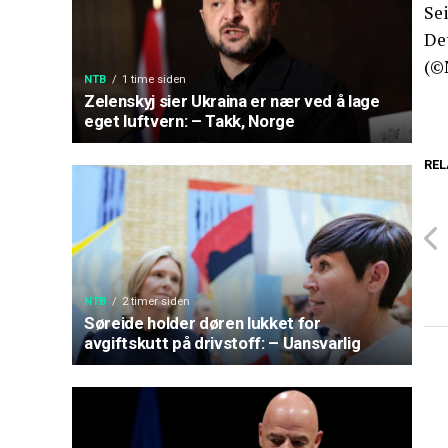
Sei
Det
(©
NTB
1 time siden
Zelenskyj sier Ukraina er nær ved å lage
eget luftvern: – Takk, Norge
REL
NTB
2 timer siden
Søreide holder døren lukket for
avgiftskutt på drivstoff: – Uansvarlig