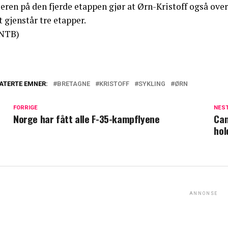
eren på den fjerde etappen gjør at Ørn-Kristoff også ove
 gjenstår tre etapper.
NTB)
ATERTE EMNER:
BRETAGNE
KRISTOFF
SYKLING
ØRN
FORRIGE
NES
Norge har fått alle F-35-kampflyene
Can
hol
ANNONSE