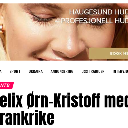
A
SPORT
UKRAINA
ANNONSERING
OSS I RADIOEN
INTERVJU
NTB
elix Ørn-Kristoff me
rankrike