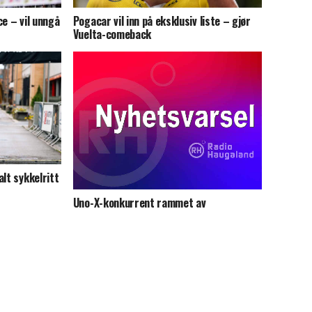
ce – vil unngå
Pogacar vil inn på eksklusiv liste – gjør
Vuelta-comeback
lt sykkelritt
Uno-X-konkurrent rammet av
sykkeltyveri i Danmark rundt