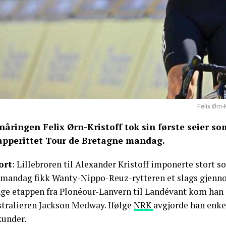
Felix Ørn-
nåringen Felix Ørn-Kristoff tok sin første seier som
apperittet Tour de Bretagne mandag.
ort
: Lillebroren til Alexander Kristoff imponerte stort s
 mandag fikk Wanty-Nippo-Reuz-rytteren et slags gjenno
nge etappen fra Plonéour-Lanvern til Landévant kom ha
stralieren Jackson Medway. Ifølge
NRK
avgjorde han enkel
kunder.