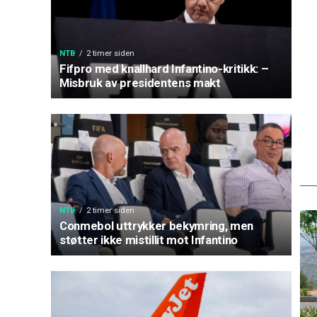
NTB
2 timer siden
Fifpro med knallhard Infantino-kritikk: –
Misbruk av presidentens makt
NTB
2 timer siden
Conmebol uttrykker bekymring, men
støtter ikke mistillit mot Infantino