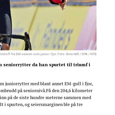
Kristoff fra EM-seieren som junior i fjor. Foto: Arne Mill / DPA / NTB
 seniorrytter da han spurtet til triumf i
om juniorrytter med blant annet EM-gull i fjor,
mbrudd på seniornivå.På den 204,6 kilometer
n inn på de siste hundre meterne sammen med
t i spurten, og seiersmarginen ble på tre