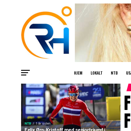
HJEM
LOKALT
NTB
US
F
F
NTB
1 år siden
Felix Ørn-Kristoff med seniortriumf i