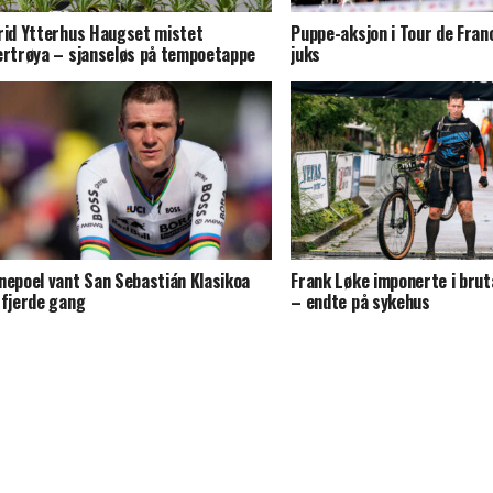
rid Ytterhus Haugset mistet
Puppe-aksjon i Tour de Fran
ertrøya – sjanseløs på tempoetappe
juks
nepoel vant San Sebastián Klasikoa
Frank Løke imponerte i bruta
 fjerde gang
– endte på sykehus