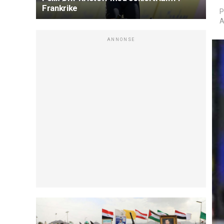
Frankrike
P
A
ANNONSE