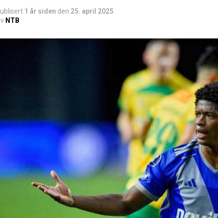
ublisert
1 år siden
den
25. april 2025
v
NTB