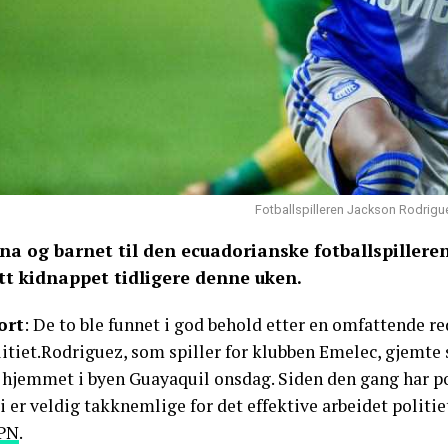
Fotballspilleren Jackson Rodrigue
na og barnet til den ecuadorianske fotballspillere
itt kidnappet tidligere denne uken.
ort
: De to ble funnet i god behold etter en omfattende 
itiet.Rodriguez, som spiller for klubben Emelec, gjemte 
 hjemmet i byen Guayaquil onsdag. Siden den gang har poli
i er veldig takknemlige for det effektive arbeidet politiet
PN
.