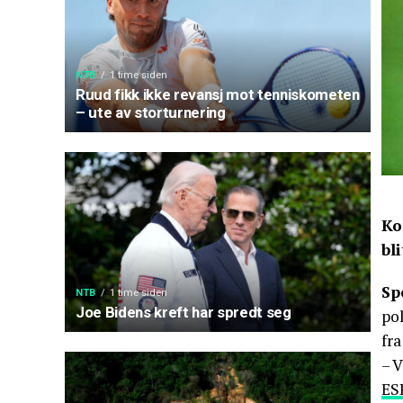
NTB
1 time siden
Ruud fikk ikke revansj mot tenniskometen
– ute av storturnering
Ko
bl
Sp
NTB
1 time siden
Joe Bidens kreft har spredt seg
pol
fra
– V
ES