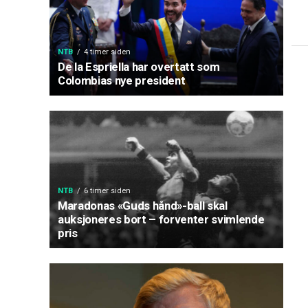
NTB
4 timer siden
De la Espriella har overtatt som
Colombias nye president
NTB
6 timer siden
Maradonas «Guds hånd»-ball skal
auksjoneres bort – forventer svimlende
pris