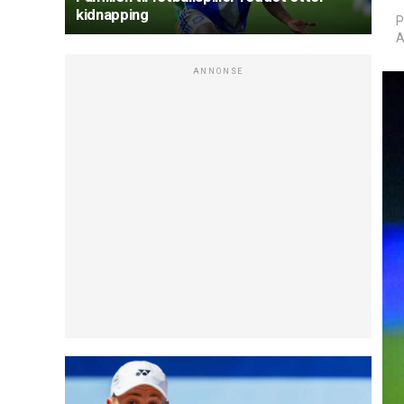
kidnapping
P
A
ANNONSE