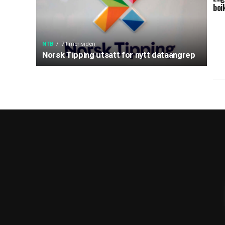
boi
NTB
7 timer siden
Norsk Tipping utsatt for nytt dataangrep