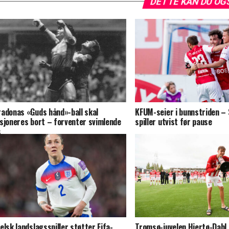
DETTE KAN DU OG
adonas «Guds hånd»-ball skal
KFUM-seier i bunnstriden –
sjoneres bort – forventer svimlende
spiller utvist før pause
s
elsk landslagsspiller støtter Fifa-
Tromsø-juvelen Hjertø-Dahl s