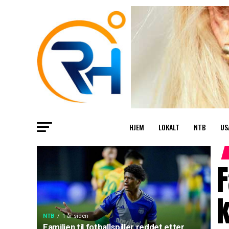
HJEM
LOKALT
NTB
US
F
NTB
1 år siden
Familien til fotballspiller reddet etter