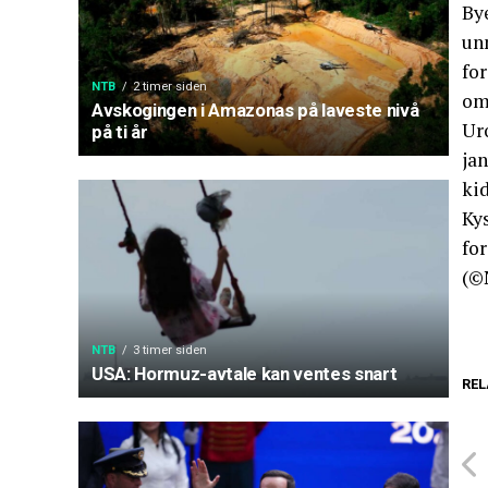
Bye
unn
fo
NTB
2 timer siden
om
Avskogingen i Amazonas på laveste nivå
Uro
på ti år
jan
ki
Kys
fo
(©
NTB
3 timer siden
USA: Hormuz-avtale kan ventes snart
REL