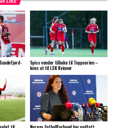
SÅ LIKE
 Sandefjord-
Spiss vender tilbake til Toppserien –
leies ut til LSK Kvinner
olgt til
Norges Fotballforbund har vedtatt