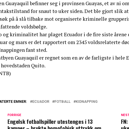
n Guayaquil befinner seg i provinsen Guayas, et av ni om
takstilstand for snaut to uker siden. Det ble gjort slik 
rsøk på å slå tilbake mot organiserte kriminelle grupper
fattende voldsbølge.
 og kriminalitet har plaget Ecuador i de fire siste åren
uar og mars er det rapportert om 2345 voldsrelaterte død
dnappingen fant sted.
tbyen Guayaquil er regnet som en av de farligste i hele 
r hovedstaden Quito.
NTB)
ATERTE EMNER:
ECUADOR
FOTBALL
KIDNAPPING
FORRIGE
NES
Engelsk fotballspiller utestenges i 13
FN:
kamper – brukte homofobisk uttrykk om
uke