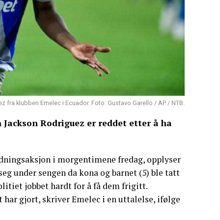
z fra klubben Emelec i Ecuador. Foto: Gustavo Garello / AP / NTB.
n Jackson Rodriguez er reddet etter å ha
redningsaksjon i morgentimene fredag, opplyser
seg under sengen da kona og barnet (5) ble tatt
tiet jobbet hardt for å få dem frigitt.
 har gjort, skriver Emelec i en uttalelse, ifølge