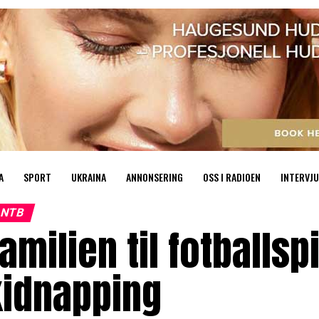
A
SPORT
UKRAINA
ANNONSERING
OSS I RADIOEN
INTERVJU
NTB
amilien til fotballsp
kidnapping