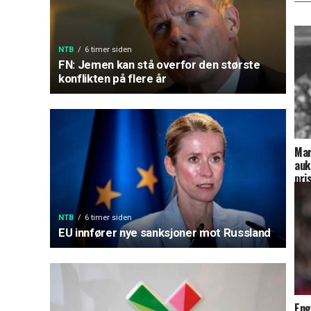
NTB
6 timer siden
FN: Jemen kan stå overfor den største
konflikten på flere år
Mar
auk
pri
NTB
6 timer siden
EU innfører nye sanksjoner mot Russland
Eng