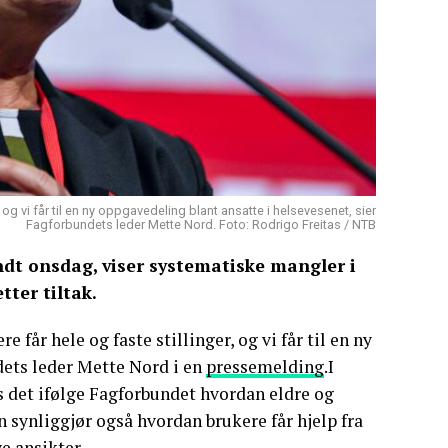
, og vi får til en ny oppgavedeling blant ansatte i helsevesenet, sier
Fagforbundets leder Mette Nord. Foto: Rodrigo Freitas / NTB
t onsdag, viser systematiske mangler i
ter tiltak.
re får hele og faste stillinger, og vi får til en ny
dets leder Mette Nord i en
pressemelding
.I
et ifølge Fagforbundet hvordan eldre og
synliggjør også hvordan brukere får hjelp fra
e ansikter.