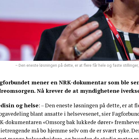
– Den eneste løsningen på dette, er at flere får hele og faste stillinger
gforbundet mener en NRK-dokumentar som ble send
dreomsorgen. Nå krever de at myndighetene iverkset
disin og helse
: – Den eneste løsningen på dette, er at fle
pgavedeling blant ansatte i helsevesenet, sier Fagforbun
K-dokumentaren «Omsorg bak lukkede dører» fremheves d
eietrengende må bo hjemme selv om de er svært syke. Den 
ært mange helsearbeidere, og hvordan de stadig møter ny