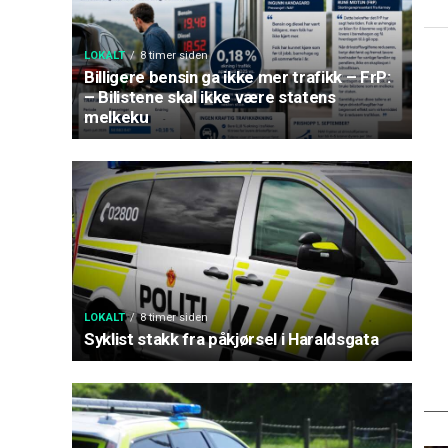
LOKALT
8 timer siden
Billigere bensin ga ikke mer trafikk – FrP:
– Bilistene skal ikke være statens
melkeku
LOKALT
8 timer siden
Syklist stakk fra påkjørsel i Haraldsgata