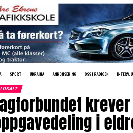
A
SPORT
UKRAINA
ANNONSERING
OSS I RADIOEN
INTERVJU
LOKALT
agforbundet krever 
oppgavedeling i el