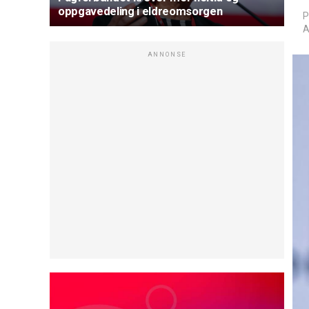
oppgavedeling i eldreomsorgen
P
A
ANNONSE