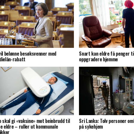
vil belønne besøksvenner med
Snart kan eldre få penger ti
dielån-rabatt
oppgradere hjemme
o skal gi «vaksine» mot beinbrudd til
Sri Lanka: Tolv personer om
re eldre – ruller ut kommunale
på sykehjem
nikker