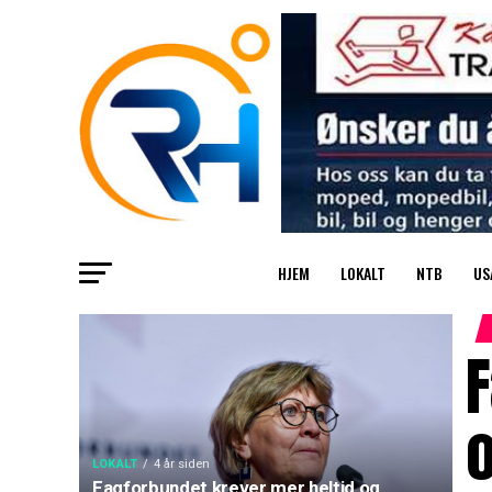
HJEM
LOKALT
NTB
US
F
LOKALT
4 år siden
Fagforbundet krever mer heltid og