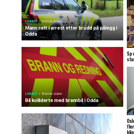
LOKALT
8 timer siden
Mann satt i arrest etter brudd på pålegg i
Odda
Sp 
stu
LOKALT
8 timer siden
Bil kolliderte med brannbil i Odda
Osl
fle
kli