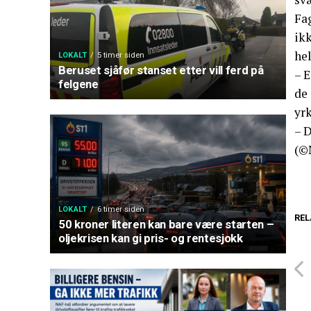
Fag
ikk
he
LOKALT
5 timer siden
Beruset sjåfør stanset etter vill ferd på
– E
felgene
de 
yr
– D
(©
LOKALT
6 timer siden
REL
50 kroner literen kan bare være starten –
oljekrisen kan gi pris- og rentesjokk