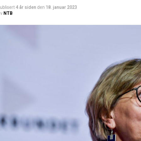
ublisert
4 år siden
den
18. januar 2023
v
NTB