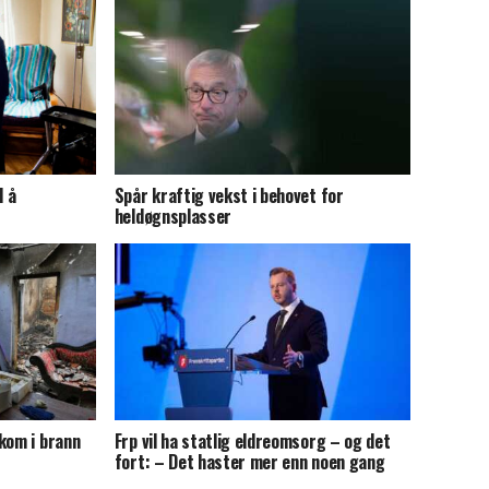
l å
Spår kraftig vekst i behovet for
heldøgnsplasser
kom i brann
Frp vil ha statlig eldreomsorg – og det
fort: – Det haster mer enn noen gang