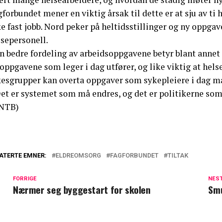
forbundet mener en viktig årsak til dette er at sju av ti 
e fast jobb. Nord peker på heltidsstillinger og ny oppga
lsepersonell.
n bedre fordeling av arbeidsoppgavene betyr blant annet 
oppgavene som leger i dag utfører, og like viktig at hel
kesgrupper kan overta oppgaver som sykepleiere i dag må
et er systemet som må endres, og det er politikerne som 
NTB)
ATERTE EMNER:
ELDREOMSORG
FAGFORBUNDET
TILTAK
FORRIGE
NES
Nærmer seg byggestart for skolen
Smu