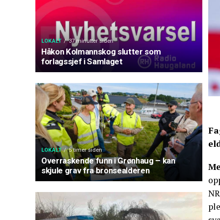
LOKALT
37 minutter siden
Håkon Kolmannskog slutter som
forlagssjef i Samlaget
Fa
el
LOKALT
5 timer siden
Overraskende funn i Grønhaug – kan
Me
skjule grav fra bronsealderen
op
NR
pl
sv