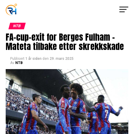
NTB
FA-cup-exit for Berges Fulham –
Mateta tilbake etter skrekkskade
Publisert
1 år siden
den
29. mars 2025
Av
NTB