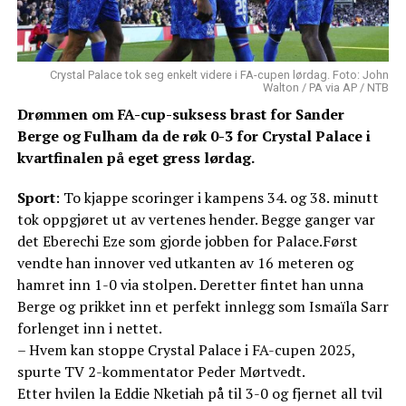
Crystal Palace tok seg enkelt videre i FA-cupen lørdag. Foto: John
Walton / PA via AP / NTB
Drømmen om FA-cup-suksess brast for Sander
Berge og Fulham da de røk 0-3 for Crystal Palace i
kvartfinalen på eget gress lørdag.
Sport
: To kjappe scoringer i kampens 34. og 38. minutt
tok oppgjøret ut av vertenes hender. Begge ganger var
det Eberechi Eze som gjorde jobben for Palace.Først
vendte han innover ved utkanten av 16 meteren og
hamret inn 1-0 via stolpen. Deretter fintet han unna
Berge og prikket inn et perfekt innlegg som Ismaïla Sarr
forlenget inn i nettet.
– Hvem kan stoppe Crystal Palace i FA-cupen 2025,
spurte TV 2-kommentator Peder Mørtvedt.
Etter hvilen la Eddie Nketiah på til 3-0 og fjernet all tvil