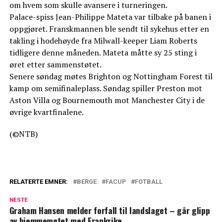
om hvem som skulle avansere i turneringen.
Palace-spiss Jean-Philippe Mateta var tilbake på banen i
oppgjøret. Franskmannen ble sendt til sykehus etter en
takling i hodehøyde fra Milwall-keeper Liam Roberts
tidligere denne måneden. Mateta måtte sy 25 sting i
øret etter sammenstøtet.
Senere søndag møtes Brighton og Nottingham Forest til
kamp om semifinaleplass. Søndag spiller Preston mot
Aston Villa og Bournemouth mot Manchester City i de
øvrige kvartfinalene.
(©NTB)
RELATERTE EMNER:
BERGE
FACUP
FOTBALL
NESTE
Graham Hansen melder forfall til landslaget – går glipp
av hjemmemøtet med Frankrike