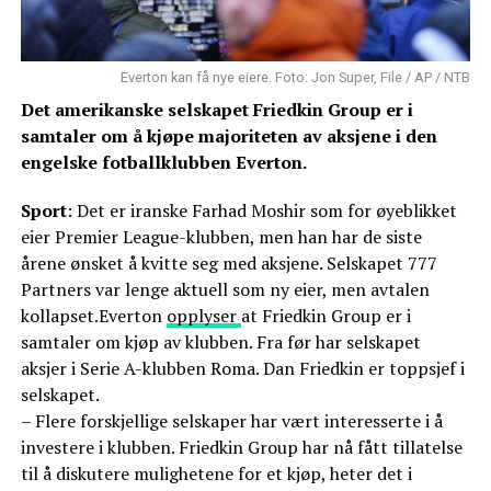
Everton kan få nye eiere. Foto: Jon Super, File / AP / NTB
Det amerikanske selskapet Friedkin Group er i
samtaler om å kjøpe majoriteten av aksjene i den
engelske fotballklubben Everton.
Sport
: Det er iranske Farhad Moshir som for øyeblikket
eier Premier League-klubben, men han har de siste
årene ønsket å kvitte seg med aksjene. Selskapet 777
Partners var lenge aktuell som ny eier, men avtalen
kollapset.Everton
opplyser
at Friedkin Group er i
samtaler om kjøp av klubben. Fra før har selskapet
aksjer i Serie A-klubben Roma. Dan Friedkin er toppsjef i
selskapet.
– Flere forskjellige selskaper har vært interesserte i å
investere i klubben. Friedkin Group har nå fått tillatelse
til å diskutere mulighetene for et kjøp, heter det i