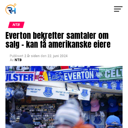
NTB
Everton bekrefter samtaler om
salg – kan få amerikanske eiere
Publisert
2 år siden
den
22. juni 2024
Av
NTB