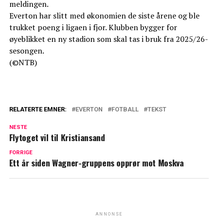
meldingen.
Everton har slitt med økonomien de siste årene og ble
trukket poeng i ligaen i fjor. Klubben bygger for
øyeblikket en ny stadion som skal tas i bruk fra 2025/26-
sesongen.
(©NTB)
RELATERTE EMNER:
EVERTON
FOTBALL
TEKST
NESTE
Flytoget vil til Kristiansand
FORRIGE
Ett år siden Wagner-gruppens opprør mot Moskva
ANNONSE