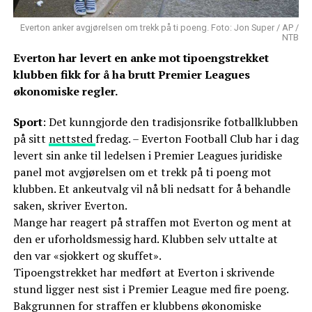
Everton anker avgjørelsen om trekk på ti poeng. Foto: Jon Super / AP /
NTB
Everton har levert en anke mot tipoengstrekket
klubben fikk for å ha brutt Premier Leagues
økonomiske regler.
Sport
: Det kunngjorde den tradisjonsrike fotballklubben
på sitt
nettsted
fredag. – Everton Football Club har i dag
levert sin anke til ledelsen i Premier Leagues juridiske
panel mot avgjørelsen om et trekk på ti poeng mot
klubben. Et ankeutvalg vil nå bli nedsatt for å behandle
saken, skriver Everton.
Mange har reagert på straffen mot Everton og ment at
den er uforholdsmessig hard. Klubben selv uttalte at
den var «sjokkert og skuffet».
Tipoengstrekket har medført at Everton i skrivende
stund ligger nest sist i Premier League med fire poeng.
Bakgrunnen for straffen er klubbens økonomiske