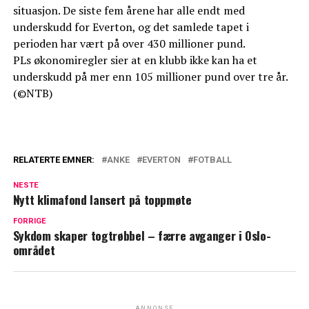
situasjon. De siste fem årene har alle endt med
underskudd for Everton, og det samlede tapet i
perioden har vært på over 430 millioner pund.
PLs økonomiregler sier at en klubb ikke kan ha et
underskudd på mer enn 105 millioner pund over tre år.
(©NTB)
RELATERTE EMNER:
ANKE
EVERTON
FOTBALL
NESTE
Nytt klimafond lansert på toppmøte
FORRIGE
Sykdom skaper togtrøbbel – færre avganger i Oslo-
området
ANNONSE