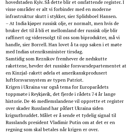
hovedstaden Kyiv. Så dette blir et omfattende register. I
visse områder er alt vi forbinder med en moderne
infrastruktur skutt i stykker, sier Splidsboel Hansen.
– At India kjøper russisk olje, er normalt, men hvis de
bruker det til å bli et mellomland der russisk olje blir
raffinert og videresolgt til oss som biprodukter, må vi
handle, sier Borrell. Han lovet å ta opp saken i et møte
med Indias utenriksminister tirsdag.
Samtidig som Reznikov fremhever de nedskutte
rakettene, hevder det russiske forsvarsdepartementet at
en Kinzjal-rakett ødela et amerikanskprodusert
luftforsvarssystem av typen Patriot.
Krigen i Ukraina var også tema for Europarådets
toppmøte i Reykjavik, det fjerde i rådets 74 år lange
historie. De 46 medlemslandene vil opprette et register
over skader Russland har påført Ukraina siden
krigsutbruddet. Målet er å sende et tydelig signal til
Russlands president Vladimir Putin om at det er en
regning som skal betales når krigen er over.