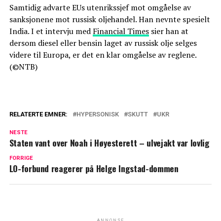
Samtidig advarte EUs utenrikssjef mot omgåelse av
sanksjonene mot russisk oljehandel. Han nevnte spesielt
India. I et intervju med
Financial Times
sier han at
dersom diesel eller bensin laget av russisk olje selges
videre til Europa, er det en klar omgåelse av reglene.
(©NTB)
RELATERTE EMNER:
HYPERSONISK
SKUTT
UKR
NESTE
Staten vant over Noah i Høyesterett – ulvejakt var lovlig
FORRIGE
LO-forbund reagerer på Helge Ingstad-dommen
ANNONSE