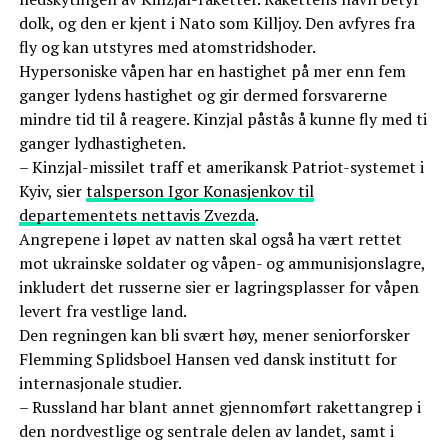
dolk, og den er kjent i Nato som Killjoy. Den avfyres fra
fly og kan utstyres med atomstridshoder.
Hypersoniske våpen har en hastighet på mer enn fem
ganger lydens hastighet og gir dermed forsvarerne
mindre tid til å reagere. Kinzjal påstås å kunne fly med ti
ganger lydhastigheten.
– Kinzjal-missilet traff et amerikansk Patriot-systemet i
Kyiv, sier
talsperson Igor Konasjenkov til
departementets nettavis Zvezda
.
Angrepene i løpet av natten skal også ha vært rettet
mot ukrainske soldater og våpen- og ammunisjonslagre,
inkludert det russerne sier er lagringsplasser for våpen
levert fra vestlige land.
Den regningen kan bli svært høy, mener seniorforsker
Flemming Splidsboel Hansen ved dansk institutt for
internasjonale studier.
– Russland har blant annet gjennomført rakettangrep i
den nordvestlige og sentrale delen av landet, samt i