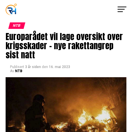
NTB
Europarådet vil lage oversikt over
krigsskader – nye rakettangrep
sist natt
Publisert
3 år siden
den
16. mai 2023
Av
NTB