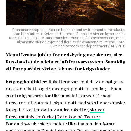
Brannmannskaper slukker en brann antent av fragmenter fra raketter
som ble skutt mot Kyiv natt til tirsdag. Russland sier en hypersonisk
Kinzjal-rakett slo ut et amerikanskprodusert luftforsvarssystem, mens
ukrainerne sier de skjøt ned flere av de avanserte rakettene. Foto:
Ukrainas beredskapsdepartement / AP / NTB
Mens Ukraina jubler for nedskyting av raketter, sier
Russland at de ødela et luftforsvarssystem. Samtidig
vil Europarådet skrive faktura for krigsskader.
Krig og konflikter
: Rakettene var en del av en bølge av
russiske rakett- og droneangrep natt til tirsdag.– Enda
en utrolig suksess for Ukrainas luftforsvar. De som
forsvarer luftrommet, skjøt i natt ned seks hypersoniske
Kinzjal-raketter og tolv andre raketter,
skriver
forsvarsminister Oleksij Reznikov på Twitter
.
For en drøy uke siden meldte Ukraina om den første
nedskytingen av Kinzjal-raketter. Rakettens navn betyr