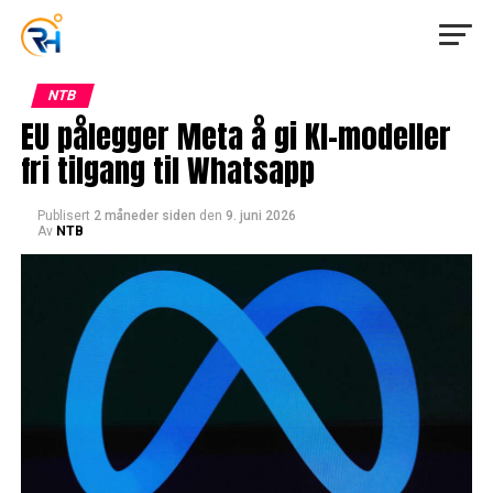
NTB
EU pålegger Meta å gi KI-modeller
fri tilgang til Whatsapp
Publisert
2 måneder siden
den
9. juni 2026
Av
NTB