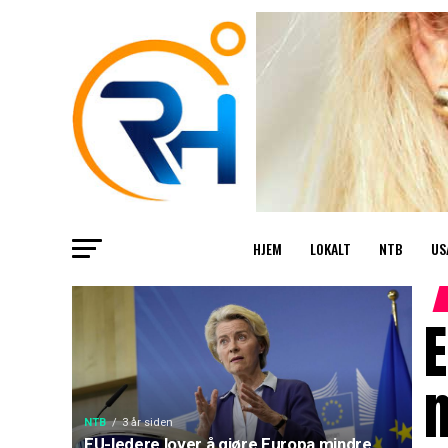
HJEM
LOKALT
NTB
US
E
NTB
3 år siden
EU-ledere lover å gjøre Europa mindre