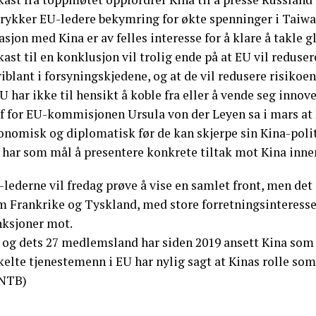
rykker EU-ledere bekymring for økte spenninger i Taiwans
asjon med Kina er av felles interesse for å klare å takle g
ast til en konklusjon vil trolig ende på at EU vil reduse
iblant i forsyningskjedene, og at de vil redusere risikoe
U har ikke til hensikt å koble fra eller å vende seg innover
ef for EU-kommisjonen Ursula von der Leyen sa i mars at
onomisk og diplomatisk før de kan skjerpe sin Kina-poli
 har som mål å presentere konkrete tiltak mot Kina inne
-lederne vil fredag prøve å vise en samlet front, men de
m Frankrike og Tyskland, med store forretningsinteresser
nksjoner mot.
 og dets 27 medlemsland har siden 2019 ansett Kina som
elte tjenestemenn i EU har nylig sagt at Kinas rolle som
NTB)