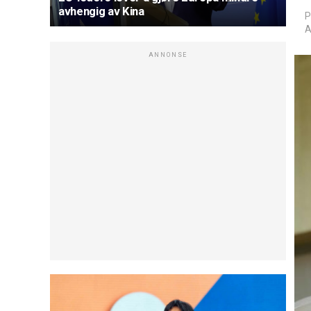
avhengig av Kina
P
A
ANNONSE