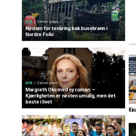
NTB
2 timer siden
Ny dom for tenåring bak bussbrann i
Nordre Follo
NTB
2 timer siden
Margreth Olin med ny roman: –
Kjærligheten er nesten umulig, men det
beste i livet
Kin