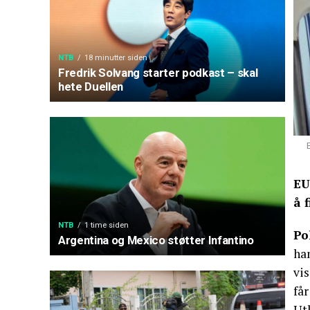
NTB
18 minutter siden
Fredrik Solvang starter podkast – skal
hete Duellen
EU
å 
NTB
1 time siden
Po
Argentina og Mexico støtter Infantino
han
vis
får
Utk