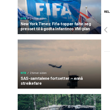
REL
NTB
2 timer siden
New York Times: Fifa-topper følte seg
presset til å godta Infantinos VM-plan
NTB
2 timer siden
SAS-samtalene fortsetter – ennå
streikefare