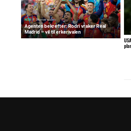
NTB
3 timer siden
Agenten bekrefter: Rodri vraker Real
Madrid – vil til erkerivalen
USA
pla