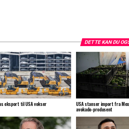
DETTE KAN DU OG
as eksport til USA vokser
USA stanser import fra Mex
avokado-produsent