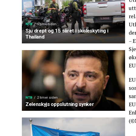
utt
rel
Utk
NTB
1 time siden
Sju drept og 15 såret i skoleskyting i
der
Thailand
– E
Sj
øk
EU
EU
so
sa
NTB
2 timer siden
EU
Zelenskyjs oppslutning synker
Enk
(©