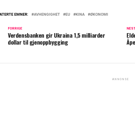
ATERTE EMNER:
AVHENGIGHET
EU
KINA
ØKONOMI
FORRIGE
NES
Verdensbanken gir Ukraina 1,5 milliarder
Eld
dollar til gjenoppbygging
Åpe
ANNONSE