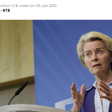
ublisert
3 år siden
den
30. juni 2023
v
NTB