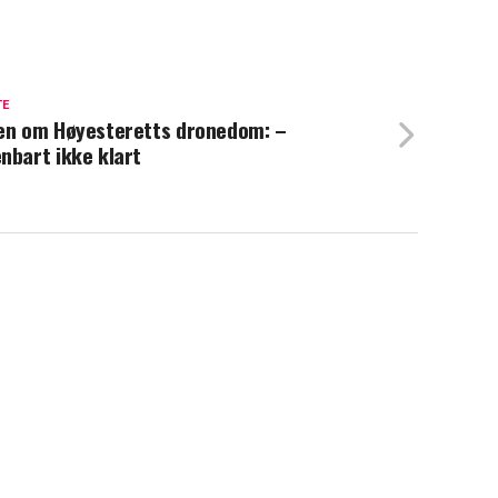
TE
en om Høyesteretts dronedom: –
nbart ikke klart