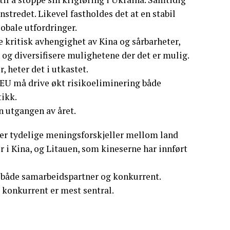
tredet. Likevel fastholdes det at en stabil
lobale utfordringer.
re kritisk avhengighet av Kina og sårbarheter,
n og diversifisere mulighetene der det er mulig.
, heter det i utkastet.
 EU må drive økt risikoeliminering både
tikk.
n utgangen av året.
t er tydelige meningsforskjeller mellom land
 i Kina, og Litauen, som kineserne har innført
 både samarbeidspartner og konkurrent.
 konkurrent er mest sentral.