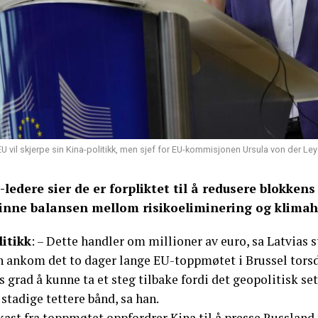
EU vil skjerpe sin Kina-politikk, men sjef for EU-kommisjonen Ursula von der Ley
-ledere sier de er forpliktet til å redusere blokke
finne balansen mellom risikoeliminering og klima
litikk
: – Dette handler om millioner av euro, sa Latvias s
 ankom det to dager lange EU-toppmøtet i Brussel torsdag
s grad å kunne ta et steg tilbake fordi det geopolitisk se
 stadige tettere bånd, sa han.
ast fra toppmøtet oppfordrer Kina til å presse Russland 