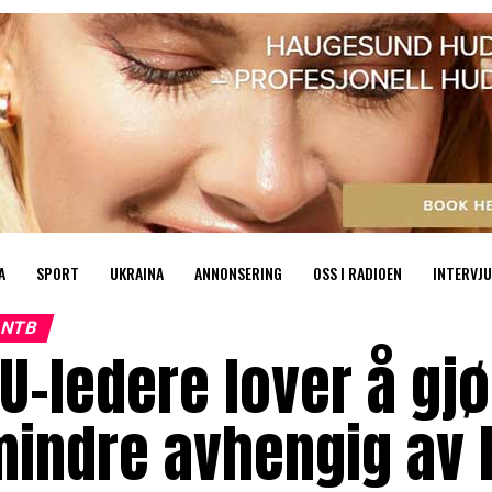
A
SPORT
UKRAINA
ANNONSERING
OSS I RADIOEN
INTERVJU
NTB
U-ledere lover å gj
mindre avhengig av 