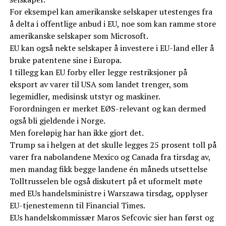
For eksempel kan amerikanske selskaper utestenges fra
å delta i offentlige anbud i EU, noe som kan ramme store
amerikanske selskaper som Microsoft.
EU kan også nekte selskaper å investere i EU-land eller å
bruke patentene sine i Europa.
I tillegg kan EU forby eller legge restriksjoner på
eksport av varer til USA som landet trenger, som
legemidler, medisinsk utstyr og maskiner.
Forordningen er merket EØS-relevant og kan dermed
også bli gjeldende i Norge.
Men foreløpig har han ikke gjort det.
Trump sa i helgen at det skulle legges 25 prosent toll på
varer fra nabolandene Mexico og Canada fra tirsdag av,
men mandag fikk begge landene én måneds utsettelse
Tolltrusselen ble også diskutert på et uformelt møte
med EUs handelsministre i Warszawa tirsdag, opplyser
EU-tjenestemenn til Financial Times.
EUs handelskommissær Maros Sefcovic sier han først og