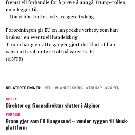
fremst vil forhandle for å prøve å unngå Trump-tollen,
men legger til:
– Om vi blir truffet, vil vi reagere tydelig.
Forordningen gir EU en lang rekke verktøy som kan
brukes i en eventuell handelskrig.
Trump har gjentatte ganger gjort det klart at han
«absolutt» vil innføre toll på varer fra EU.
(©NTB)
RELATERTE EMNER:
EU
HANDELSKRIG
TRUMP
VÅPEN
NESTE
Direktør og finansdirektør slutter i Alginor
FORRIGE
Brann gjør som FK Haugesund – vender ryggen til Musk-
plattform