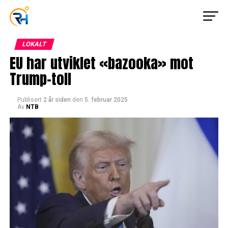
LOKALT
EU har utviklet «bazooka» mot
Trump-toll
Publisert
2 år siden
den
5. februar 2025
Av
NTB