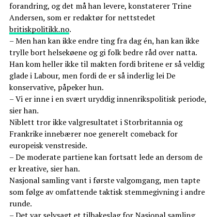
forandring, og det må han levere, konstaterer Trine
Andersen, som er redaktør for nettstedet
britiskpolitikk.no
.
– Men han kan ikke endre ting fra dag én, han kan ikke
trylle bort helsekøene og gi folk bedre råd over natta.
Han kom heller ikke til makten fordi britene er så veldig
glade i Labour, men fordi de er så inderlig lei De
konservative, påpeker hun.
– Vi er inne i en svært uryddig innenrikspolitisk periode,
sier han.
Niblett tror ikke valgresultatet i Storbritannia og
Frankrike innebærer noe generelt comeback for
europeisk venstreside.
– De moderate partiene kan fortsatt lede an dersom de
er kreative, sier han.
Nasjonal samling vant i første valgomgang, men tapte
som følge av omfattende taktisk stemmegivning i andre
runde.
– Det var selvsagt et tilbakeslag for Nasjonal samling,