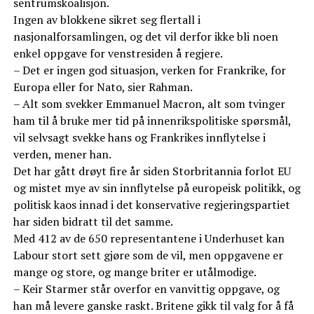
sentrumskoalisjon.
Ingen av blokkene sikret seg flertall i
nasjonalforsamlingen, og det vil derfor ikke bli noen
enkel oppgave for venstresiden å regjere.
– Det er ingen god situasjon, verken for Frankrike, for
Europa eller for Nato, sier Rahman.
– Alt som svekker Emmanuel Macron, alt som tvinger
ham til å bruke mer tid på innenrikspolitiske spørsmål,
vil selvsagt svekke hans og Frankrikes innflytelse i
verden, mener han.
Det har gått drøyt fire år siden Storbritannia forlot EU
og mistet mye av sin innflytelse på europeisk politikk, og
politisk kaos innad i det konservative regjeringspartiet
har siden bidratt til det samme.
Med 412 av de 650 representantene i Underhuset kan
Labour stort sett gjøre som de vil, men oppgavene er
mange og store, og mange briter er utålmodige.
– Keir Starmer står overfor en vanvittig oppgave, og
han må levere ganske raskt. Britene gikk til valg for å få