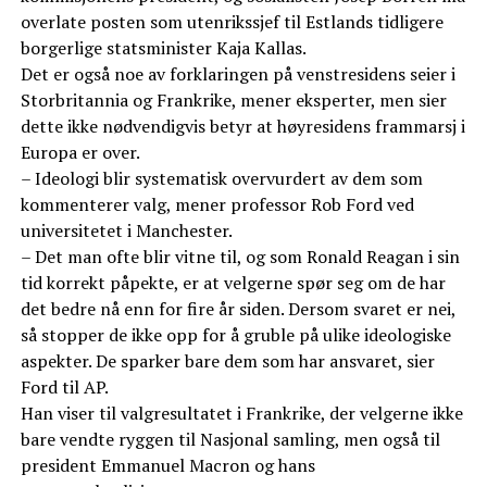
overlate posten som utenrikssjef til Estlands tidligere
borgerlige statsminister Kaja Kallas.
Det er også noe av forklaringen på venstresidens seier i
Storbritannia og Frankrike, mener eksperter, men sier
dette ikke nødvendigvis betyr at høyresidens frammarsj i
Europa er over.
– Ideologi blir systematisk overvurdert av dem som
kommenterer valg, mener professor Rob Ford ved
universitetet i Manchester.
– Det man ofte blir vitne til, og som Ronald Reagan i sin
tid korrekt påpekte, er at velgerne spør seg om de har
det bedre nå enn for fire år siden. Dersom svaret er nei,
så stopper de ikke opp for å gruble på ulike ideologiske
aspekter. De sparker bare dem som har ansvaret, sier
Ford til AP.
Han viser til valgresultatet i Frankrike, der velgerne ikke
bare vendte ryggen til Nasjonal samling, men også til
president Emmanuel Macron og hans