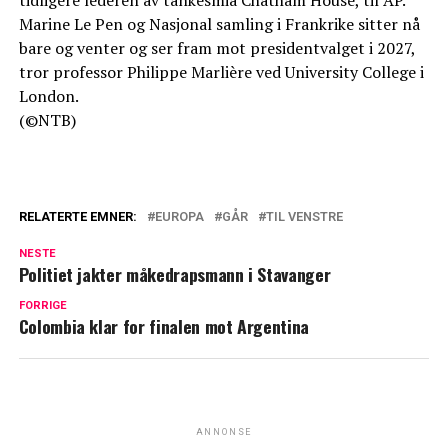
tidligere lederen av tankesmia Chatham House, til AP.
Marine Le Pen og Nasjonal samling i Frankrike sitter nå
bare og venter og ser fram mot presidentvalget i 2027,
tror professor Philippe Marlière ved University College i
London.
(©NTB)
RELATERTE EMNER:
EUROPA
GÅR
TIL VENSTRE
NESTE
Politiet jakter måkedrapsmann i Stavanger
FORRIGE
Colombia klar for finalen mot Argentina
ANNONSE