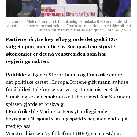
Jean-Luc Mélenchons parti Det ukuelige Frankrike (LFI) er det største i
venstrealliansen som vant valget i Frankrike, men det er slett ikke sikkert
at han blir statsminister av den grunn. Foto: AP / NTB
Partiene på ytre høyrefløy gjorde det godt i EU-
valget i juni, men i fire av Europas fem største
økonomier er det nå venstresiden som har
regjeringsmakten.
Politikk
: Valgene i Storbritannia og Frankrike endret
det politiske kartet i Europa. Britene gikk mann av huse
for å bli kvitt de konservative og statsminister Rishi
Sunak, og sosialdemokratiske Labour med Keir Starmer i
spissen gjorde et brakvalg.
I Frankrike ble Marine Le Pens ytterliggående
høyreparti Nasjonal samling spådd seier, men endte på
tredjeplass.
Venstrealliansen Ny folkefront (NFP), som består av