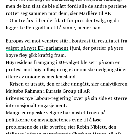
men de kan si at de ble slått fordi alle de andre partiene
rottet seg sammen mot dem, sier Marlière til AP.
– Om tre års tid er det klart for presidentvalg, og da
ligger Le Pen godt an til å vinne, mener han.
Europas vei mot venstre står i kontrast til resultatet fra
valget på nytt EU-parlament
i juni, der partier på ytre
høyre fløy gikk kraftig fram.
Høyresidens framgang i EU-valget ble sett på som en
protest mot høy inflasjon og økonomiske nedgangstider
i flere av unionens medlemsland.
– Krisen er utsatt, den er ikke unngått, sier analytikeren
Mujtaba Rahman i Eurasia Group til AP.
Britenes nye Labour-regjering lover på sin side et større
internasjonalt engasjement.
Mange europeiske velgere har mistet troen på
politikerne og myndighetenes evne til å løse
problemene de står overfor, sier Robin Niblett, den