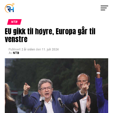
NTB
EU gikk til høyre, Europa går til
venstre
Publisert
2 år siden
den
11. juli 2024
Av
NTB