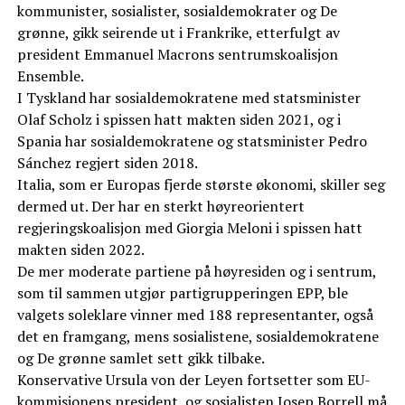
kommunister, sosialister, sosialdemokrater og De
grønne, gikk seirende ut i Frankrike, etterfulgt av
president Emmanuel Macrons sentrumskoalisjon
Ensemble.
I Tyskland har sosialdemokratene med statsminister
Olaf Scholz i spissen hatt makten siden 2021, og i
Spania har sosialdemokratene og statsminister Pedro
Sánchez regjert siden 2018.
Italia, som er Europas fjerde største økonomi, skiller seg
dermed ut. Der har en sterkt høyreorientert
regjeringskoalisjon med Giorgia Meloni i spissen hatt
makten siden 2022.
De mer moderate partiene på høyresiden og i sentrum,
som til sammen utgjør partigrupperingen EPP, ble
valgets soleklare vinner med 188 representanter, også
det en framgang, mens sosialistene, sosialdemokratene
og De grønne samlet sett gikk tilbake.
Konservative Ursula von der Leyen fortsetter som EU-
kommisjonens president, og sosialisten Josep Borrell må