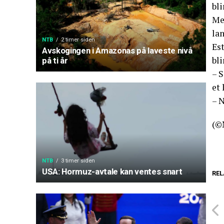
bl
Me
lan
NTB
2 timer siden
Est
Avskogingen i Amazonas på laveste nivå
bli
på ti år
– S
et 
– N
(©
NTB
3 timer siden
USA: Hormuz-avtale kan ventes snart
REL