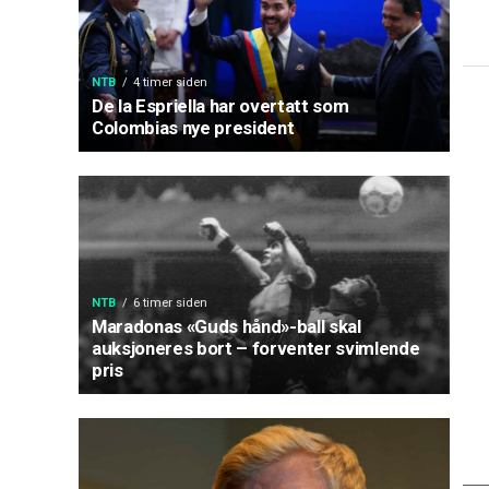
NTB
4 timer siden
De la Espriella har overtatt som
Colombias nye president
NTB
6 timer siden
Maradonas «Guds hånd»-ball skal
auksjoneres bort – forventer svimlende
pris