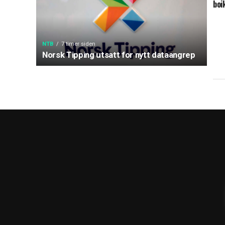
boi
NTB
7 timer siden
Norsk Tipping utsatt for nytt dataangrep