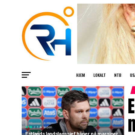
HJEM
LOKALT
NTB
US
E
NTB
1 år siden
Estlands landslagssjef håper på marginer