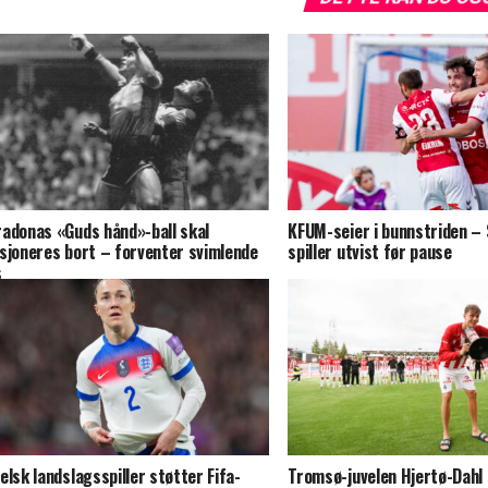
adonas «Guds hånd»-ball skal
KFUM-seier i bunnstriden –
sjoneres bort – forventer svimlende
spiller utvist før pause
s
elsk landslagsspiller støtter Fifa-
Tromsø-juvelen Hjertø-Dahl s