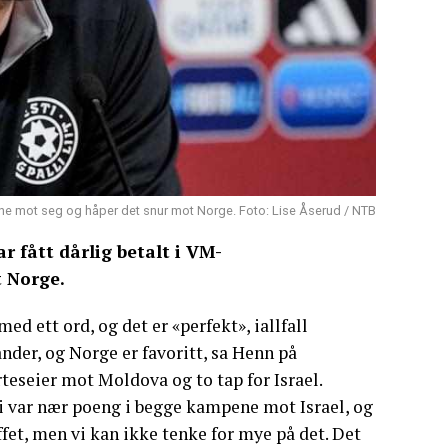
ene mot seg og håper det snur mot Norge. Foto: Lise Åserud / NTB
 fått dårlig betalt i VM-
t Norge.
d ett ord, og det er «perfekt», iallfall
nder, og Norge er favoritt, sa Henn på
teseier mot Moldova og to tap for Israel.
 Vi var nær poeng i begge kampene mot Israel, og
kuffet, men vi kan ikke tenke for mye på det. Det