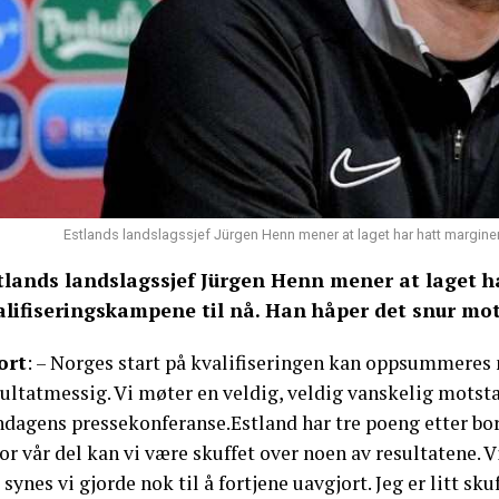
Estlands landslagssjef Jürgen Henn mener at laget har hatt margin
tlands landslagssjef Jürgen Henn mener at laget har
alifiseringskampene til nå. Han håper det snur mo
ort
: – Norges start på kvalifiseringen kan oppsummeres me
ultatmessig. Vi møter en veldig, veldig vanskelig motsta
ndagens pressekonferanse.Estland har tre poeng etter bor
or vår del kan vi være skuffet over noen av resultatene.
 synes vi gjorde nok til å fortjene uavgjort. Jeg er litt s