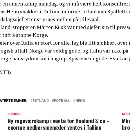
ir en annen kamp mandag, og vi må være helt konsentrert
ns Henn snakket i Tallinn, informerte Luciano Spalletti 
dslagssjef etter stjernesmellen på Ullevaal.
land-stopperen Märten Kusk var med sjefen sin til presse
r tøft å stoppe Norge.
eier over Italia er stort for alle. Jeg ble litt sjokkert ov
logisk utfall. Norge var veldig gode, og Italia var ikke på
orge har styrken sin i angrep. Spissene er gode. Hva kan 
NTB)
ATERTE EMNER:
ESTLAND
FOTBALL
HENN
FORRIGE
NES
Ny regnværskamp i vente for Haaland & co –
Mba
enorme nedbørsmengder ventes i Tallinn
bro