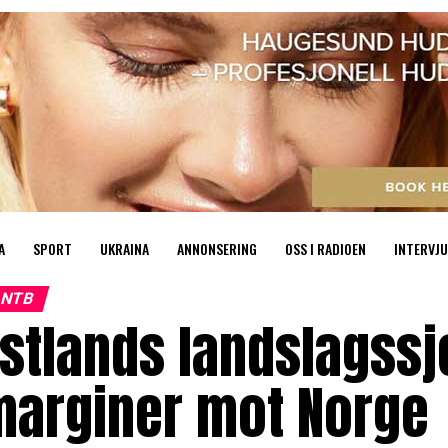
A
SPORT
UKRAINA
ANNONSERING
OSS I RADIOEN
INTERVJU
NTB
stlands landslagssj
marginer mot Norge