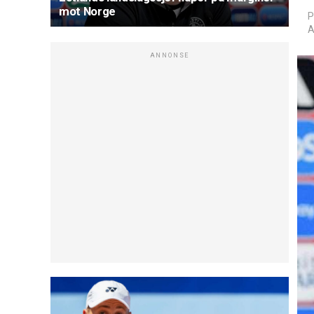
mot Norge
P
A
ANNONSE