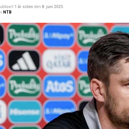
ublisert
1 år siden
den
8. juni 2025
v
NTB