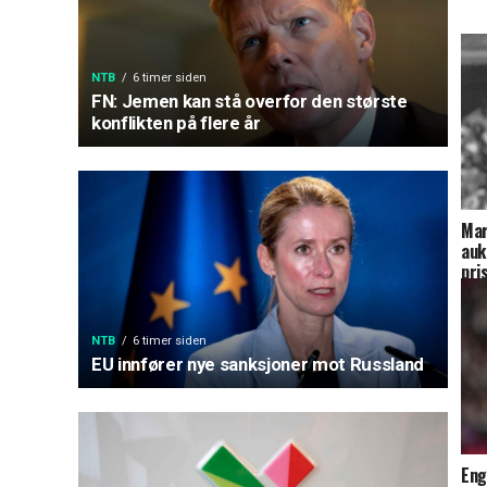
NTB
6 timer siden
FN: Jemen kan stå overfor den største
konflikten på flere år
Mar
auk
pri
NTB
6 timer siden
EU innfører nye sanksjoner mot Russland
Eng