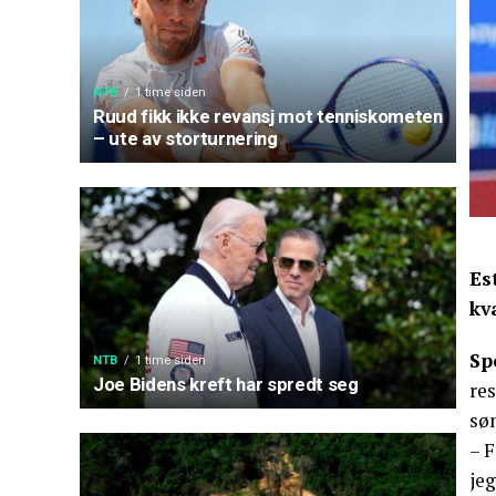
NTB
1 time siden
Ruud fikk ikke revansj mot tenniskometen
– ute av storturnering
Es
kv
Sp
NTB
1 time siden
Joe Bidens kreft har spredt seg
res
sø
– F
jeg