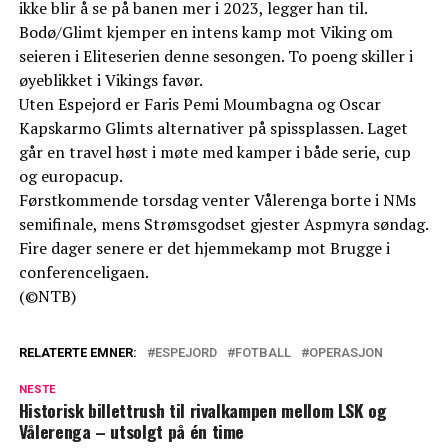
ikke blir å se på banen mer i 2023, legger han til.
Bodø/Glimt kjemper en intens kamp mot Viking om
seieren i Eliteserien denne sesongen. To poeng skiller i
øyeblikket i Vikings favør.
Uten Espejord er Faris Pemi Moumbagna og Oscar
Kapskarmo Glimts alternativer på spissplassen. Laget
går en travel høst i møte med kamper i både serie, cup
og europacup.
Førstkommende torsdag venter Vålerenga borte i NMs
semifinale, mens Strømsgodset gjester Aspmyra søndag.
Fire dager senere er det hjemmekamp mot Brugge i
conferenceligaen.
(©NTB)
RELATERTE EMNER:
ESPEJORD
FOTBALL
OPERASJON
NESTE
Historisk billettrush til rivalkampen mellom LSK og
Vålerenga – utsolgt på én time