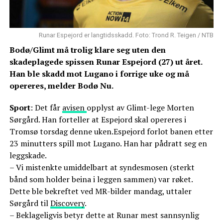
Runar Espejord er langtidsskadd. Foto: Trond R. Teigen / NTB
Bodø/Glimt må trolig klare seg uten den
skadeplagede spissen Runar Espejord (27) ut året.
Han ble skadd mot Lugano i forrige uke og må
opereres, melder Bodø Nu.
Sport
: Det får
avisen
opplyst av Glimt-lege Morten
Sørgård. Han forteller at Espejord skal opereres i
Tromsø torsdag denne uken.Espejord forlot banen etter
23 minutters spill mot Lugano. Han har pådratt seg en
leggskade.
– Vi mistenkte umiddelbart at syndesmosen (sterkt
bånd som holder beina i leggen sammen) var røket.
Dette ble bekreftet ved MR-bilder mandag, uttaler
Sørgård til
Discovery
.
– Beklageligvis betyr dette at Runar mest sannsynlig