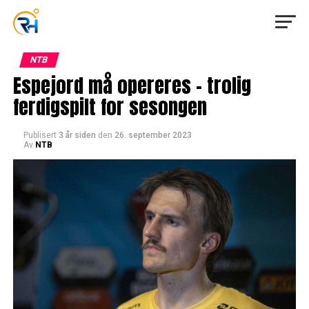
NTB
Espejord må opereres – trolig
ferdigspilt for sesongen
Publisert
3 år siden
den
26. september 2023
Av
NTB