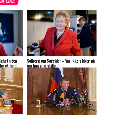
SÅ LIKE
ighet uten
Solberg om Søreide: – Var ikke sikker på
kke et land
om hun ville stille