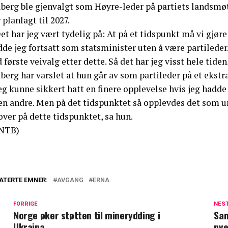
lberg ble gjenvalgt som Høyre-leder på partiets landsmø
 planlagt til 2027.
et har jeg vært tydelig på: At på et tidspunkt må vi gjøre 
de jeg fortsatt som statsminister uten å være partileder.
 første veivalg etter dette. Så det har jeg visst hele tiden
berg har varslet at hun går av som partileder på et ekst
eg kunne sikkert hatt en finere opplevelse hvis jeg hadde g
n andre. Men på det tidspunktet så opplevdes det som umu
over på dette tidspunktet, sa hun.
NTB)
ATERTE EMNER:
AVGANG
ERNA
FORRIGE
NES
Norge øker støtten til minerydding i
Sam
Ukraina
nye