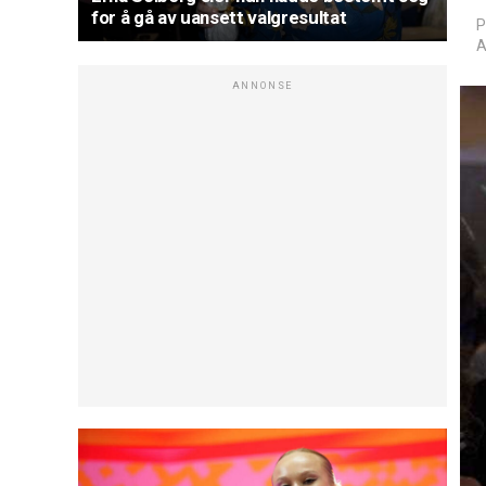
for å gå av uansett valgresultat
P
A
ANNONSE