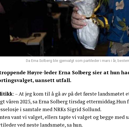
Da Erna Solberg ble gjenvalgt som partileder i mars i år, beste
troppende Høyre-leder Erna Solberg sier at hun had
ortingsvalget, uansett utfall.
litikk
: – At jeg kom til å gå av på det første landsmøtet et
gt våren 2025, sa Erna Solberg tirsdag ettermiddag.Hun f
esselosje i samtale med NRKs Sigrid Sollund.
nten vant vi valget, ellers tapte vi valget og begge med
tileder ved neste landsmøte, sa hun.