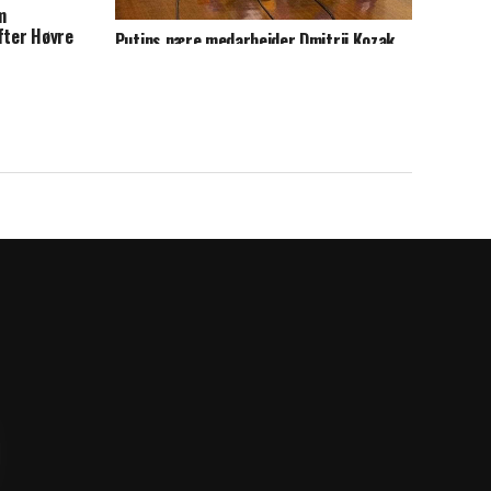
m
fter Høyre
Putins nære medarbeider Dmitrij Kozak
går av