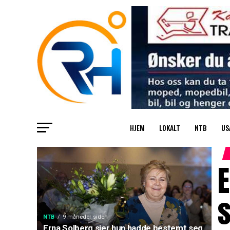
HJEM
LOKALT
NTB
US
E
s
NTB
9 måneder siden
Erna Solberg sier hun hadde bestemt seg