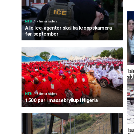
NTB
7 timer siden
Alle Ice-agenter skal ha kroppskamera
før september
Tal
sik
NTB
8 timer siden
1500 par i massebryllup i Nigeria
Tau