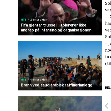
So
var
– D
NTB
2 timer siden
had
Fifa gjentar trussel – tolererer ikke
ved
angrep på Infantino og organisasjonen
Sol
– J
noe
ta 
(©
NTB
4 timer siden
Brann ved saudiarabisk raffinerianlegg
REL