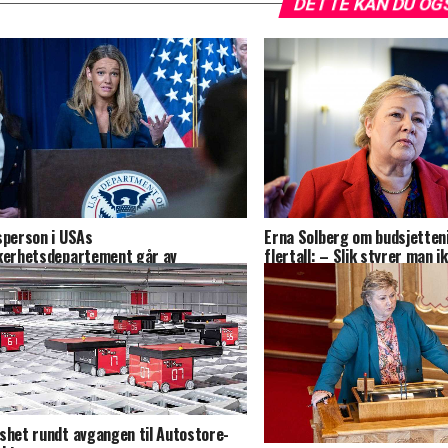
DETTE KAN DU OG
sperson i USAs
Erna Solberg om budsjetten
kerhetsdepartement går av
flertall: – Slik styrer man i
shet rundt avgangen til Autostore-