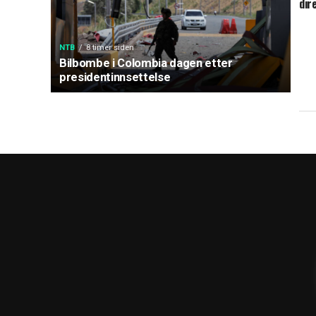
dir
NTB
8 timer siden
Bilbombe i Colombia dagen etter
presidentinnsettelse