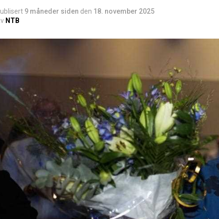
ublisert
9 måneder siden
den
18. november 2025
v
NTB