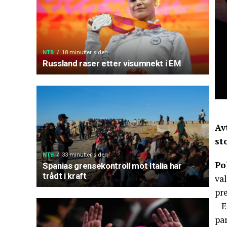
NTB
18 minutter siden
Russland raser etter visumnekt i EM
Av
st
NTB
33 minutter siden
Po
Spanias grensekontroll mot Italia har
trådt i kraft
val
pr
– E
par