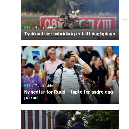
NTB
4 timer siden
Tyskland sier hybridkrig er blitt dagligdags
NTB
7 timer siden
Ny nedtur for Ruud – tapte for andre dag
på rad