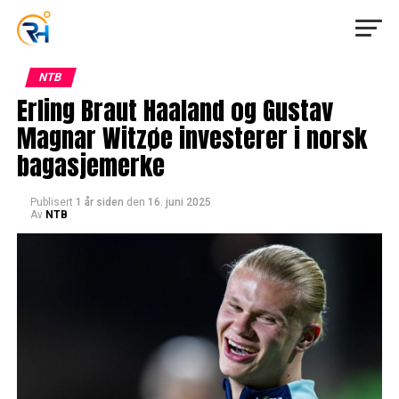
NTB
Erling Braut Haaland og Gustav
Magnar Witzøe investerer i norsk
bagasjemerke
Publisert
1 år siden
den
16. juni 2025
Av
NTB