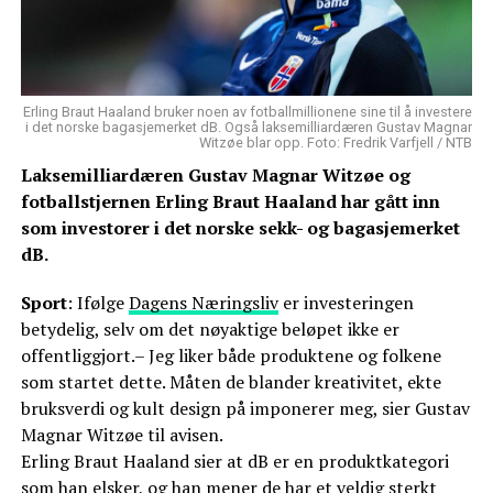
Erling Braut Haaland bruker noen av fotballmillionene sine til å investere
i det norske bagasjemerket dB. Også laksemilliardæren Gustav Magnar
Witzøe blar opp. Foto: Fredrik Varfjell / NTB
Laksemilliardæren Gustav Magnar Witzøe og
fotballstjernen Erling Braut Haaland har gått inn
som investorer i det norske sekk- og bagasjemerket
dB.
Sport
: Ifølge
Dagens Næringsliv
er investeringen
betydelig, selv om det nøyaktige beløpet ikke er
offentliggjort.– Jeg liker både produktene og folkene
som startet dette. Måten de blander kreativitet, ekte
bruksverdi og kult design på imponerer meg, sier Gustav
Magnar Witzøe til avisen.
Erling Braut Haaland sier at dB er en produktkategori
som han elsker, og han mener de har et veldig sterkt