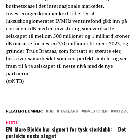
businesscase i det internasjonale markedet.
Investeringen kommer kort tid etter at
luksuskonglomeratet LVMHs venturefond gikk inn på
eiersiden i dB med en investering som verdsatte
selskapet til mellom 500 millioner og 1 milliard kroner.
dB omsatte for nesten 370 millioner kroner i 2023, og
gründer Truls Brataas, som fortsatt er største eier,
beskriver samarbeidet som «en perfekt match» og ser
fram til å ta selskapet til neste nivå med de nye
partnerne.
(©NTB)
RELATERTE EMNER:
DB
HAALAND
INVESTORER
WITZØE
NESTE
EM-klare Bjelde har signert for tysk storklubb: – Det
perfekte neste steget