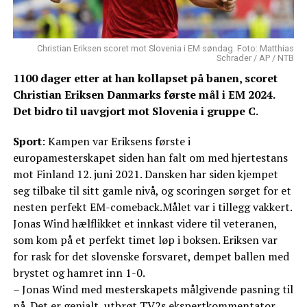
Christian Eriksen scoret mot Slovenia i EM søndag. Foto: Matthias
Schrader / AP / NTB
1100 dager etter at han kollapset på banen, scoret
Christian Eriksen Danmarks første mål i EM 2024.
Det bidro til uavgjort mot Slovenia i gruppe C.
Sport
: Kampen var Eriksens første i
europamesterskapet siden han falt om med hjertestans
mot Finland 12. juni 2021. Dansken har siden kjempet
seg tilbake til sitt gamle nivå, og scoringen sørget for et
nesten perfekt EM-comeback.Målet var i tillegg vakkert.
Jonas Wind hælflikket et innkast videre til veteranen,
som kom på et perfekt timet løp i boksen. Eriksen var
for rask for det slovenske forsvaret, dempet ballen med
brystet og hamret inn 1-0.
– Jonas Wind med mesterskapets målgivende pasning til
nå. Det er genialt, utbrøt TV2s ekspertkommentator