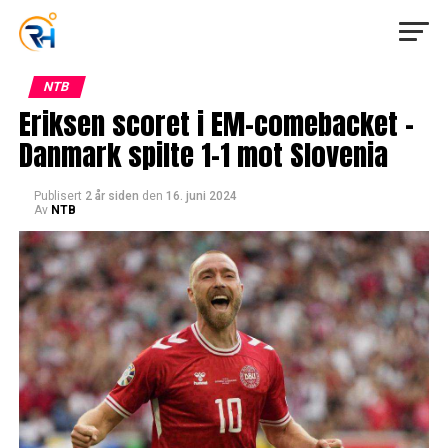
NTB
Eriksen scoret i EM-comebacket –
Danmark spilte 1-1 mot Slovenia
Publisert
2 år siden
den
16. juni 2024
Av
NTB