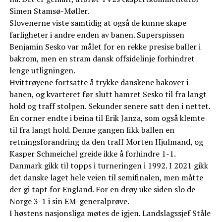
Simen Stamsø-Møller.
Slovenerne viste samtidig at også de kunne skape
farligheter i andre enden av banen. Superspissen
Benjamin Sesko var målet for en rekke presise baller i
bakrom, men en stram dansk offsidelinje forhindret
lenge utligningen.
Hvittrøyene fortsatte å trykke danskene bakover i
banen, og kvarteret før slutt hamret Sesko til fra langt
hold og traff stolpen. Sekunder senere satt den i nettet.
En corner endte i beina til Erik Janza, som også klemte
til fra langt hold. Denne gangen fikk ballen en
retningsforandring da den traff Morten Hjulmand, og
Kasper Schmeichel greide ikke å forhindre 1-1.
Danmark gikk til topps i turneringen i 1992. I 2021 gikk
det danske laget hele veien til semifinalen, men måtte
der gi tapt for England. For en drøy uke siden slo de
Norge 3-1 i sin EM-generalprøve.
I høstens nasjonsliga møtes de igjen. Landslagssjef Ståle