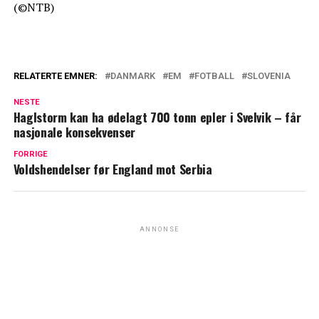
(©NTB)
RELATERTE EMNER:
DANMARK
EM
FOTBALL
SLOVENIA
NESTE
Haglstorm kan ha ødelagt 700 tonn epler i Svelvik – får
nasjonale konsekvenser
FORRIGE
Voldshendelser før England mot Serbia
ANNONSE