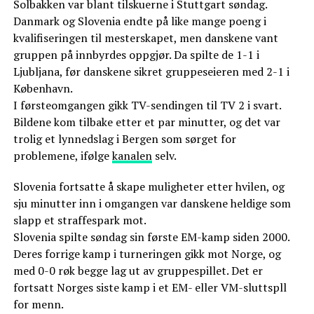
Solbakken var blant tilskuerne i Stuttgart søndag.
Danmark og Slovenia endte på like mange poeng i
kvalifiseringen til mesterskapet, men danskene vant
gruppen på innbyrdes oppgjør. Da spilte de 1-1 i
Ljubljana, før danskene sikret gruppeseieren med 2-1 i
København.
I førsteomgangen gikk TV-sendingen til TV 2 i svart.
Bildene kom tilbake etter et par minutter, og det var
trolig et lynnedslag i Bergen som sørget for
problemene, ifølge
kanalen
selv.
Slovenia fortsatte å skape muligheter etter hvilen, og
sju minutter inn i omgangen var danskene heldige som
slapp et straffespark mot.
Slovenia spilte søndag sin første EM-kamp siden 2000.
Deres forrige kamp i turneringen gikk mot Norge, og
med 0-0 røk begge lag ut av gruppespillet. Det er
fortsatt Norges siste kamp i et EM- eller VM-sluttspll
for menn.