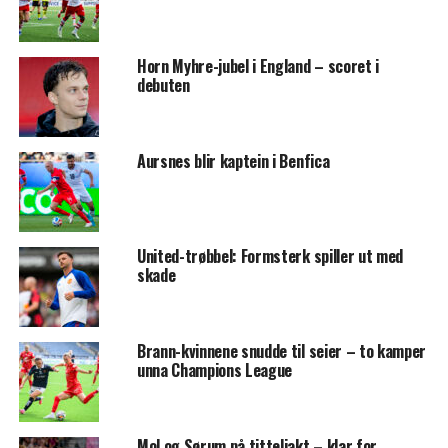
Horn Myhre-jubel i England – scoret i
debuten
Aursnes blir kaptein i Benfica
United-trøbbel: Formsterk spiller ut med
skade
Brann-kvinnene snudde til seier – to kamper
unna Champions League
Mol og Sørum på titteljakt – klar for