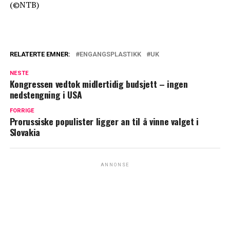
(©NTB)
RELATERTE EMNER:
ENGANGSPLASTIKK
UK
NESTE
Kongressen vedtok midlertidig budsjett – ingen
nedstengning i USA
FORRIGE
Prorussiske populister ligger an til å vinne valget i
Slovakia
ANNONSE