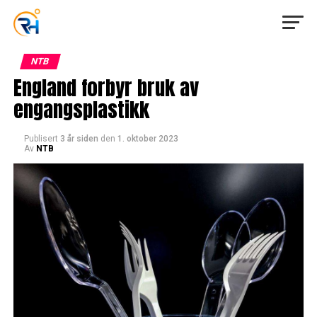
NTB
England forbyr bruk av
engangsplastikk
Publisert
3 år siden
den
1. oktober 2023
Av
NTB