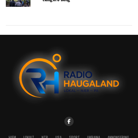
HJEM
LOKALT
NTB
USA
SPORT
UKRAINA
ANNONSERING