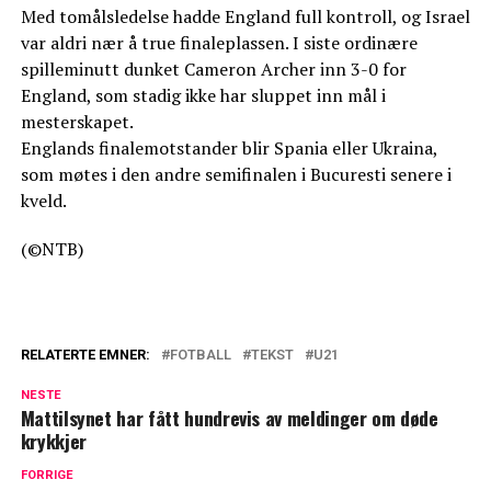
Med tomålsledelse hadde England full kontroll, og Israel
var aldri nær å true finaleplassen. I siste ordinære
spilleminutt dunket Cameron Archer inn 3-0 for
England, som stadig ikke har sluppet inn mål i
mesterskapet.
Englands finalemotstander blir Spania eller Ukraina,
som møtes i den andre semifinalen i Bucuresti senere i
kveld.
(©NTB)
RELATERTE EMNER:
FOTBALL
TEKST
U21
NESTE
Mattilsynet har fått hundrevis av meldinger om døde
krykkjer
FORRIGE