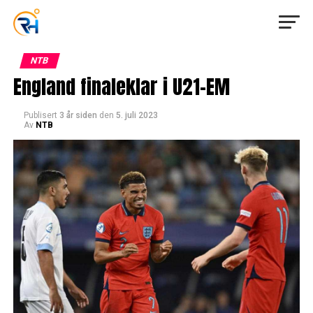
NTB
England finaleklar i U21-EM
Publisert
3 år siden
den
5. juli 2023
Av
NTB