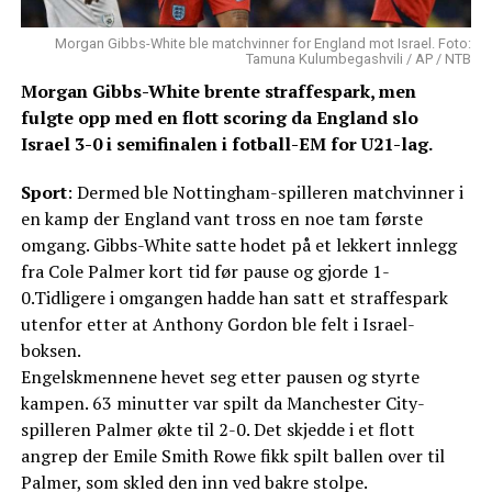
Morgan Gibbs-White ble matchvinner for England mot Israel. Foto:
Tamuna Kulumbegashvili / AP / NTB
Morgan Gibbs-White brente straffespark, men
fulgte opp med en flott scoring da England slo
Israel 3-0 i semifinalen i fotball-EM for U21-lag.
Sport
: Dermed ble Nottingham-spilleren matchvinner i
en kamp der England vant tross en noe tam første
omgang. Gibbs-White satte hodet på et lekkert innlegg
fra Cole Palmer kort tid før pause og gjorde 1-
0.Tidligere i omgangen hadde han satt et straffespark
utenfor etter at Anthony Gordon ble felt i Israel-
boksen.
Engelskmennene hevet seg etter pausen og styrte
kampen. 63 minutter var spilt da Manchester City-
spilleren Palmer økte til 2-0. Det skjedde i et flott
angrep der Emile Smith Rowe fikk spilt ballen over til
Palmer, som skled den inn ved bakre stolpe.