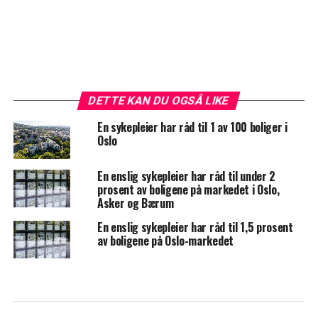
DETTE KAN DU OGSÅ LIKE
En sykepleier har råd til 1 av 100 boliger i
Oslo
En enslig sykepleier har råd til under 2
prosent av boligene på markedet i Oslo,
Asker og Bærum
En enslig sykepleier har råd til 1,5 prosent
av boligene på Oslo-markedet