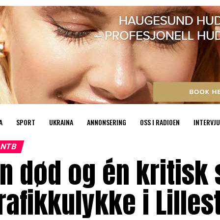
A
SPORT
UKRAINA
ANNONSERING
OSS I RADIOEN
INTERVJU
NTB
n død og én kritisk 
rafikkulykke i Lille