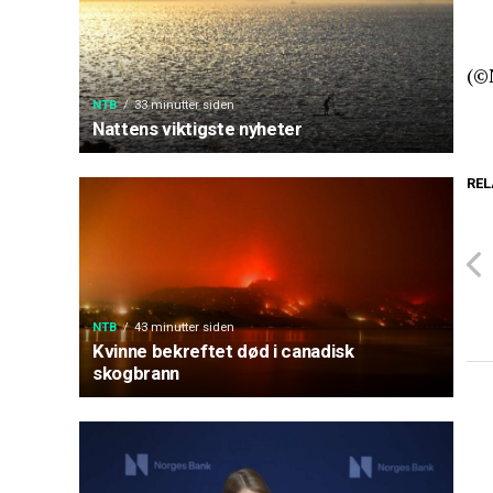
(©
NTB
33 minutter siden
Nattens viktigste nyheter
REL
NTB
43 minutter siden
Kvinne bekreftet død i canadisk
skogbrann