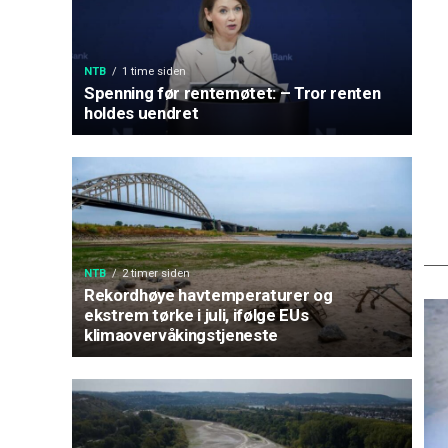
NTB
1 time siden
Spenning før rentemøtet: – Tror renten
holdes uendret
NTB
2 timer siden
Rekordhøye havtemperaturer og
ekstrem tørke i juli, ifølge EUs
klimaovervåkingstjeneste