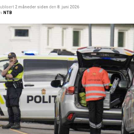
ublisert
2 måneder siden
den
8. juni 2026
v
NTB