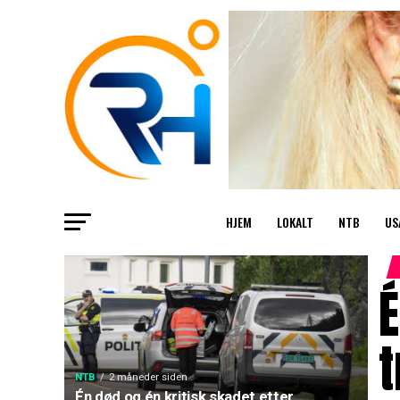
HJEM
LOKALT
NTB
US
É
t
NTB
2 måneder siden
Én død og én kritisk skadet etter