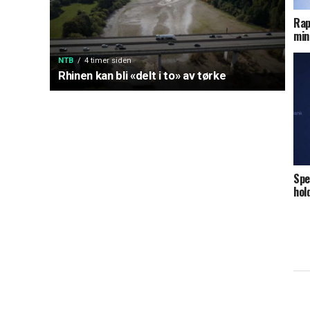
Rap
min
NTB
4 timer siden
Rhinen kan bli «delt i to» av tørke
Spe
hol