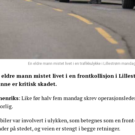
En eldre mann mistet livet i en trafikkulykke i Lillestrøm manda
 eldre mann mistet livet i en frontkollisjon i Lil
inne er kritisk skadet.
nenriks
: Like før halv fem mandag skrev operasjonsled
orlig.
biler var involvert i ulykken, som betegnes som en front-
der på stedet, og veien er stengt i begge retninger.