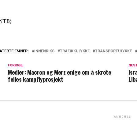
NTB)
ATERTE EMNER:
INNENRIKS
TRAFIKKULYKKE
TRANSPORTULYKKE
FORRIGE
NES
Medier: Macron og Merz enige om å skrote
Isr
felles kampflyprosjekt
Lib
ANNONSE