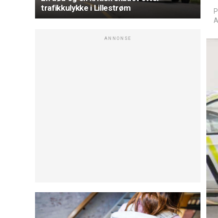
trafikkulykke i Lillestrøm
P
A
ANNONSE