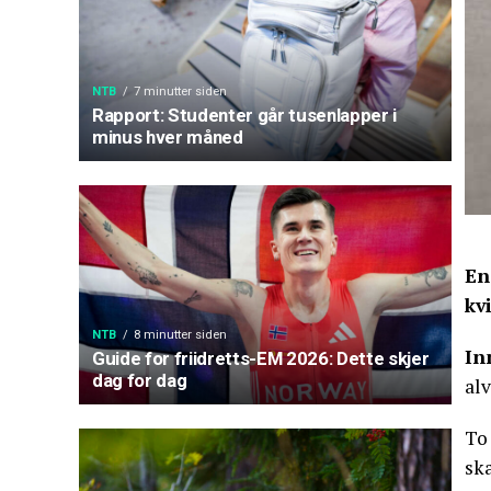
NTB
7 minutter siden
Rapport: Studenter går tusenlapper i
minus hver måned
En
kv
NTB
8 minutter siden
In
Guide for friidretts-EM 2026: Dette skjer
dag for dag
alv
To 
ska