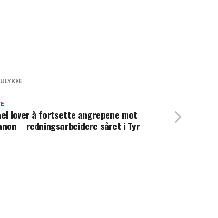
ULYKKE
TE
ael lover å fortsette angrepene mot
anon – redningsarbeidere såret i Tyr