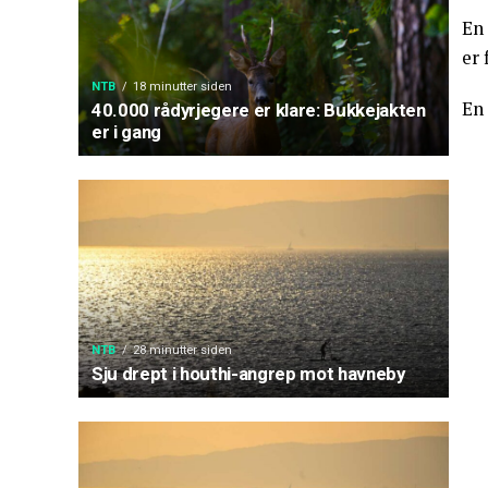
En 
er 
NTB
18 minutter siden
En 
40.000 rådyrjegere er klare: Bukkejakten
er i gang
NTB
28 minutter siden
Sju drept i houthi-angrep mot havneby