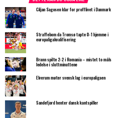
Ciljan Sagosen klar for profflivet i Danmark
Straffebom da Tromsø tapte 0-1 hjemme i
europaligakvalifisering
Brann spilte 2-2 i Romania – mistet to måls
ledelse i sluttminuttene
Elverum møter svensk lag i europaligaen
Sandefjord henter dansk kantspiller