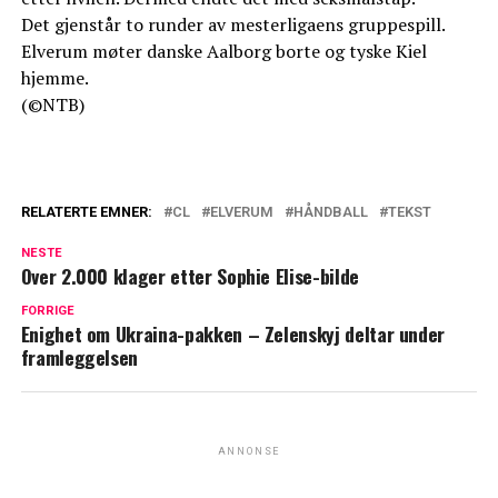
Det gjenstår to runder av mesterligaens gruppespill.
Elverum møter danske Aalborg borte og tyske Kiel
hjemme.
(©NTB)
RELATERTE EMNER:
CL
ELVERUM
HÅNDBALL
TEKST
NESTE
Over 2.000 klager etter Sophie Elise-bilde
FORRIGE
Enighet om Ukraina-pakken – Zelenskyj deltar under
framleggelsen
ANNONSE