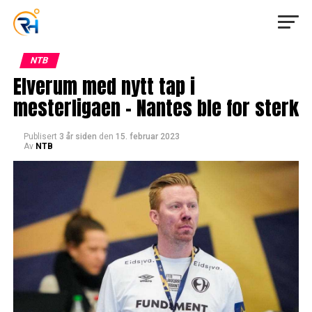
NTB
Elverum med nytt tap i
mesterligaen – Nantes ble for sterk
Publisert
3 år siden
den
15. februar 2023
Av
NTB