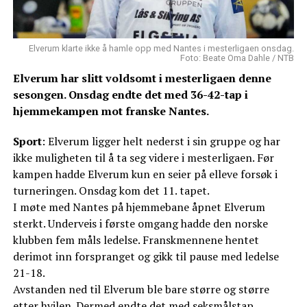
Elverum klarte ikke å hamle opp med Nantes i mesterligaen onsdag.
Foto: Beate Oma Dahle / NTB
Elverum har slitt voldsomt i mesterligaen denne
sesongen. Onsdag endte det med 36-42-tap i
hjemmekampen mot franske Nantes.
Sport
: Elverum ligger helt nederst i sin gruppe og har
ikke muligheten til å ta seg videre i mesterligaen. Før
kampen hadde Elverum kun en seier på elleve forsøk i
turneringen. Onsdag kom det 11. tapet.
I møte med Nantes på hjemmebane åpnet Elverum
sterkt. Underveis i første omgang hadde den norske
klubben fem måls ledelse. Franskmennene hentet
derimot inn forspranget og gikk til pause med ledelse
21-18.
Avstanden ned til Elverum ble bare større og større
etter hvilen. Dermed endte det med seksmålstap.