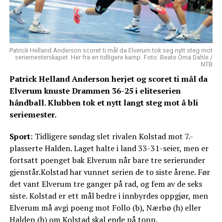
Patrick Helland Anderson scoret ti mål da Elverum tok seg nytt steg mot
seriemesterskapet. Her fra en tidligere kamp. Foto: Beate Oma Dahle /
NTB
Patrick Helland Anderson herjet og scoret ti mål da
Elverum knuste Drammen 36-25 i eliteserien
håndball. Klubben tok et nytt langt steg mot å bli
seriemester.
Sport
: Tidligere søndag slet rivalen Kolstad mot 7.-
plasserte Halden. Laget halte i land 33-31-seier, men er
fortsatt poenget bak Elverum når bare tre serierunder
gjenstår.Kolstad har vunnet serien de to siste årene. Før
det vant Elverum tre ganger på rad, og fem av de seks
siste. Kolstad er ett mål bedre i innbyrdes oppgjør, men
Elverum må avgi poeng mot Follo (b), Nærbø (h) eller
Halden (b) om Kolstad skal ende på topp.