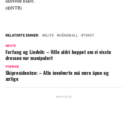
allerede klare.
(©NTB)
RELATERTE EMNER:
ELITE
HÅNDBALL
TEKST
NESTE
Forfang og Lindvik: – Ville aldri hoppet om vi visste
dressen var manipulert
FORRIGE
Skipresidenten: – Alle involverte må være åpne og
ærlige
ANNONSE