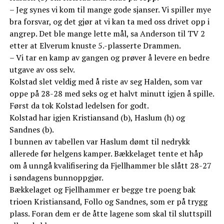
– Jeg synes vi kom til mange gode sjanser. Vi spiller mye
bra forsvar, og det gjør at vi kan ta med oss drivet opp i
angrep. Det ble mange lette mål, sa Anderson til TV 2
etter at Elverum knuste 5.-plasserte Drammen.
– Vi tar en kamp av gangen og prøver å levere en bedre
utgave av oss selv.
Kolstad slet veldig med å riste av seg Halden, som var
oppe på 28-28 med seks og et halvt minutt igjen å spille.
Først da tok Kolstad ledelsen for godt.
Kolstad har igjen Kristiansand (b), Haslum (h) og
Sandnes (b).
I bunnen av tabellen var Haslum dømt til nedrykk
allerede før helgens kamper. Bækkelaget tente et håp
om å unngå kvalifisering da Fjellhammer ble slått 28-27
i søndagens bunnoppgjør.
Bækkelaget og Fjellhammer er begge tre poeng bak
trioen Kristiansand, Follo og Sandnes, som er på trygg
plass. Foran dem er de åtte lagene som skal til sluttspill