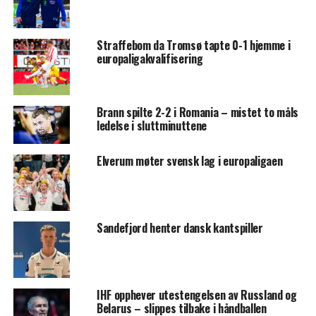
Straffebom da Tromsø tapte 0-1 hjemme i
europaligakvalifisering
Brann spilte 2-2 i Romania – mistet to måls
ledelse i sluttminuttene
Elverum møter svensk lag i europaligaen
Sandefjord henter dansk kantspiller
IHF opphever utestengelsen av Russland og
Belarus – slippes tilbake i håndballen