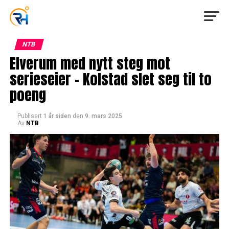
NTB
Elverum med nytt steg mot
serieseier – Kolstad slet seg til to
poeng
Publisert
1 år siden
den
9. mars 2025
Av
NTB