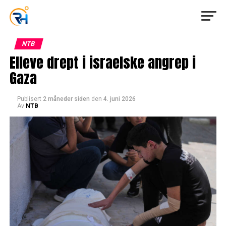
NTB
Elleve drept i israelske angrep i
Gaza
Publisert
2 måneder siden
den
4. juni 2026
Av
NTB