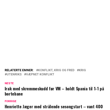
RELATERTE EMNER:
KONFLIKT, KRIG OG FRED
KRIG
UTENRIKS
VÆPNET KONFLIKT
NESTE
Irak med skremmeskudd før VM – holdt Spania til 1-1 på
bortebane
FORRIGE
Henriette Jæger med strålende sesongstart – vant 400