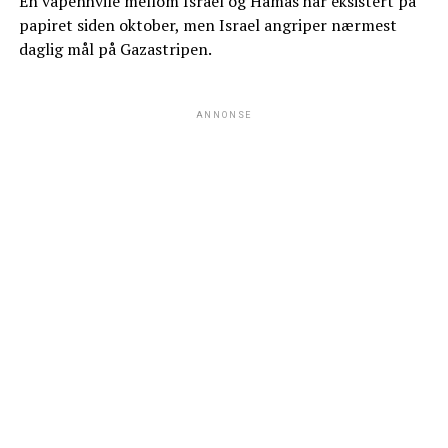
En våpenhvile mellom Israel og Hamas har eksistert på
papiret siden oktober, men Israel angriper nærmest
daglig mål på Gazastripen.
ANNONSE