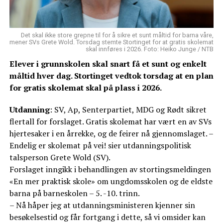
Det skal ikke store grepne til for å sikre et sunt måltid for barna våre,
mener SVs Grete Wold. Torsdag stemte Stortinget for at gratis skolemat
skal innføres i 2026. Foto: Heiko Junge / NTB
Elever i grunnskolen skal snart få et sunt og enkelt
måltid hver dag. Stortinget vedtok torsdag at en plan
for gratis skolemat skal på plass i 2026.
Utdanning
: SV, Ap, Senterpartiet, MDG og Rødt sikret
flertall for forslaget. Gratis skolemat har vært en av SVs
hjertesaker i en årrekke, og de feirer nå gjennomslaget. –
Endelig er skolemat på vei! sier utdanningspolitisk
talsperson Grete Wold (SV).
Forslaget inngikk i behandlingen av stortingsmeldingen
«En mer praktisk skole» om ungdomsskolen og de eldste
barna på barneskolen – 5. -10. trinn.
– Nå håper jeg at utdanningsministeren kjenner sin
besøkelsestid og får fortgang i dette, så vi omsider kan