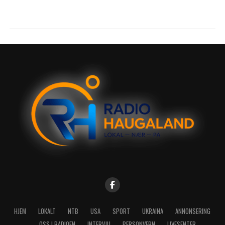
HJEM
LOKALT
NTB
USA
SPORT
UKRAINA
ANNONSERING
OSS I RADIOEN
INTERVJU
PERSONVERN
LIVESENTER