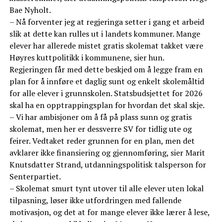
Bae Nyholt.
– Nå forventer jeg at regjeringa setter i gang et arbeid
slik at dette kan rulles ut i landets kommuner. Mange
elever har allerede mistet gratis skolemat takket være
Høyres kuttpolitikk i kommunene, sier hun.
Regjeringen får med dette beskjed om å legge fram en
plan for å innføre et daglig sunt og enkelt skolemåltid
for alle elever i grunnskolen. Statsbudsjettet for 2026
skal ha en opptrappingsplan for hvordan det skal skje.
– Vi har ambisjoner om å få på plass sunn og gratis
skolemat, men her er dessverre SV for tidlig ute og
feirer. Vedtaket reder grunnen for en plan, men det
avklarer ikke finansiering og gjennomføring, sier Marit
Knutsdatter Strand, utdanningspolitisk talsperson for
Senterpartiet.
– Skolemat smurt tynt utover til alle elever uten lokal
tilpasning, løser ikke utfordringen med fallende
motivasjon, og det at for mange elever ikke lærer å lese,