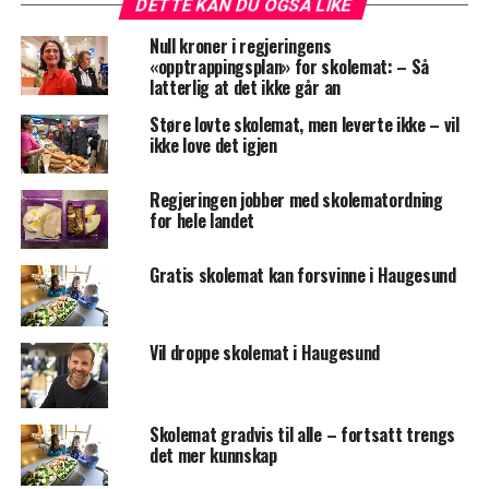
DETTE KAN DU OGSÅ LIKE
Null kroner i regjeringens
«opptrappingsplan» for skolemat: – Så
latterlig at det ikke går an
Støre lovte skolemat, men leverte ikke – vil
ikke love det igjen
Regjeringen jobber med skolematordning
for hele landet
Gratis skolemat kan forsvinne i Haugesund
Vil droppe skolemat i Haugesund
Skolemat gradvis til alle – fortsatt trengs
det mer kunnskap