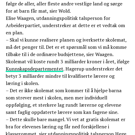
følge de aller, aller fleste andre vestlige land og sørge
for at barn får mat, sier Wold.
Elise Waagen, utdanningspolitisk talsperson for
Arbeiderpartiet, understreker at dette er et vedtak om
en plan.
– Skal vi kunne realisere planen og iverksette skolemat,
må det penger til. Det er et spørsmål som vi må komme
tilbake til i de ordinære budsjettene, sier Waagen.
Skolemat vil koste rundt 3 milliarder kroner i året, ifølge
Kunnskapsdepartementet
. Hagerup understreker det
betyr 3 milliarder mindre til kvalifiserte lærere og
læring i skolen.
– Det er ikke skolemat som kommer til å hjelpe barna
som strever mest i skolen, men mer individuell
oppfølging, et sterkere lag rundt lærerne og elevene
samt faglig oppdaterte lærere som kan fagene sine.
– Dette skulle bare mangel. Vi vet at gratis skolemat er
bra for elevenes læring og får ned forskjellene i
klasserommet, sier utdanningspolitisk talsperson Hege