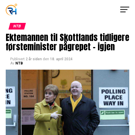
NTB
Ektemannen til Skottlands tidligere
førsteminister pågrepet – igjen
Publisert
2 år siden
den
18. april 2024
Av
NTB