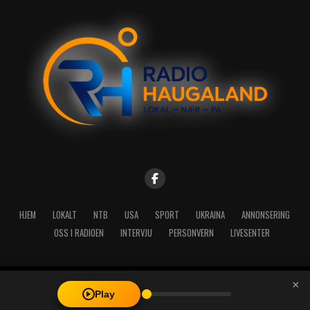
HJEM
LOKALT
NTB
USA
SPORT
UKRAINA
ANNONSERING
OSS I RADIOEN
INTERVJU
PERSONVERN
LIVESENTER
×
Copyright © 2026 A-Media AS | Radio Haugaland - Haraldsgata 114,
Play
5527 Haugesund - Mail: post@radioh.no - Telefon: 52717273