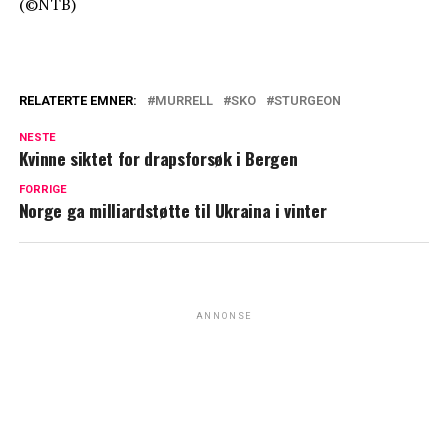
(©NTB)
RELATERTE EMNER:
MURRELL
SKO
STURGEON
NESTE
Kvinne siktet for drapsforsøk i Bergen
FORRIGE
Norge ga milliardstøtte til Ukraina i vinter
ANNONSE