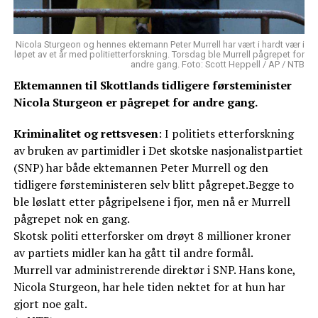
Nicola Sturgeon og hennes ektemann Peter Murrell har vært i hardt vær i
løpet av et år med politietterforskning. Torsdag ble Murrell pågrepet for
andre gang. Foto: Scott Heppell / AP / NTB
Ektemannen til Skottlands tidligere førsteminister
Nicola Sturgeon er pågrepet for andre gang.
Kriminalitet og rettsvesen
: I politiets etterforskning
av bruken av partimidler i Det skotske nasjonalistpartiet
(SNP) har både ektemannen Peter Murrell og den
tidligere førsteministeren selv blitt pågrepet.Begge to
ble løslatt etter pågripelsene i fjor, men nå er Murrell
pågrepet nok en gang.
Skotsk politi etterforsker om drøyt 8 millioner kroner
av partiets midler kan ha gått til andre formål.
Murrell var administrerende direktør i SNP. Hans kone,
Nicola Sturgeon, har hele tiden nektet for at hun har
gjort noe galt.