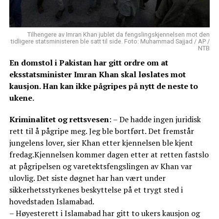
Tilhengere av Imran Khan jublet da fengslingskjennelsen mot den
tidligere statsministeren ble satt til side. Foto: Muhammad Sajjad / AP /
NTB
En domstol i Pakistan har gitt ordre om at
eksstatsminister Imran Khan skal løslates mot
kausjon. Han kan ikke pågripes på nytt de neste to
ukene.
Kriminalitet og rettsvesen
: – De hadde ingen juridisk
rett til å pågripe meg. Jeg ble bortført. Det fremstår
jungelens lover, sier Khan etter kjennelsen ble kjent
fredag.Kjennelsen kommer dagen etter at retten fastslo
at pågripelsen og varetektsfengslingen av Khan var
ulovlig. Det siste døgnet har han vært under
sikkerhetsstyrkenes beskyttelse på et trygt sted i
hovedstaden Islamabad.
– Høyesterett i Islamabad har gitt to ukers kausjon og