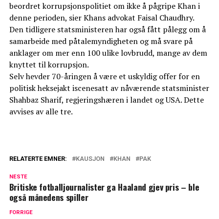
beordret korrupsjonspolitiet om ikke å pågripe Khan i
denne perioden, sier Khans advokat Faisal Chaudhry.
Den tidligere statsministeren har også fått pålegg om å
samarbeide med påtalemyndigheten og må svare på
anklager om mer enn 100 ulike lovbrudd, mange av dem
knyttet til korrupsjon.
Selv hevder 70-åringen å være et uskyldig offer for en
politisk heksejakt iscenesatt av nåværende statsminister
Shahbaz Sharif, regjeringshæren i landet og USA. Dette
avvises av alle tre.
RELATERTE EMNER:
KAUSJON
KHAN
PAK
NESTE
Britiske fotballjournalister ga Haaland gjev pris – ble
også månedens spiller
FORRIGE