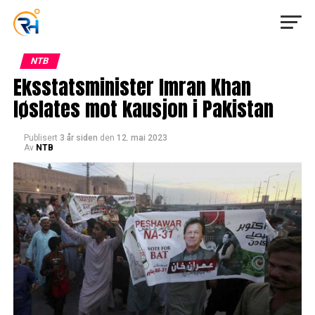
NTB
Eksstatsminister Imran Khan
løslates mot kausjon i Pakistan
Publisert
3 år siden
den
12. mai 2023
Av
NTB