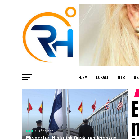
HJEM
LOKALT
NTB
US
E
m
NTB
3 år siden
Eksperter: Historisk finsk medlemskap