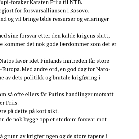
upi-forsker Karsten Friis til NTB.
gjort for forsvarsalliansen i Kosovo.
nd og vil bringe både ressurser og erfaringer
ed sine forsvar etter den kalde krigens slutt,
dette kommer det nok gode lærdommer som det er
 Natos favør idet Finlands inntreden får store
-Europa. Med andre ord, en god dag for Nato-
e av dets politikk og brutale krigføring i
Som så ofte ellers får Putins handlinger motsatt
er Friis.
re på dette på kort sikt.
kan de nok bygge opp et sterkere forsvar mot
på grunn av krigføringen og de store tapene i