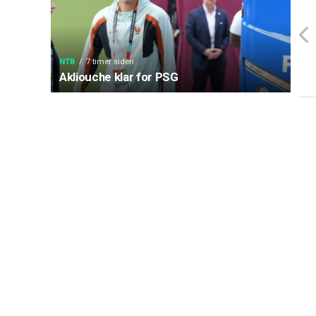
NTB
7 timer siden
Akliouche klar for PSG