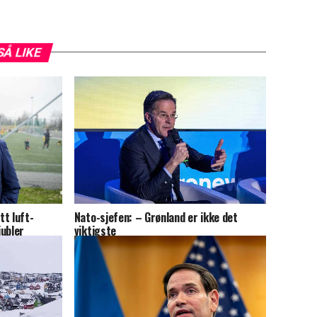
SÅ LIKE
t luft-
Nato-sjefen: – Grønland er ikke det
jubler
viktigste