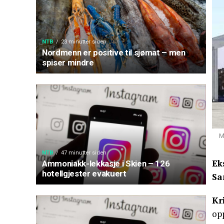
NTB
23 minutter siden
Nordmenn er positive til sjømat – men
spiser mindre
M
NTB
47 minutter siden
Ek
Ammoniakk-lekkasje i Skien – 126
hotellgjester evakuert
Sa
Kr
op