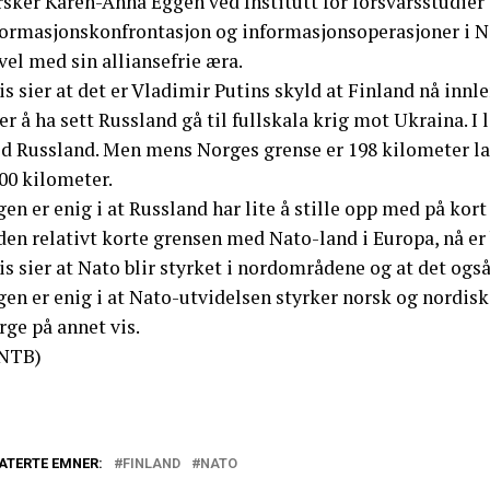
rsker Karen-Anna Eggen ved Institutt for forsvarsstudie
formasjonskonfrontasjon og informasjonsoperasjoner i Nor
vel med sin alliansefrie æra.
is sier at det er Vladimir Putins skyld at Finland nå inn
er å ha sett Russland gå til fullskala krig mot Ukraina. 
d Russland. Men mens Norges grense er 198 kilometer la
00 kilometer.
en er enig i at Russland har lite å stille opp med på kor
den relativt korte grensen med Nato-land i Europa, nå er 
is sier at Nato blir styrket i nordområdene og at det også
en er enig i at Nato-utvidelsen styrker norsk og nordisk
ge på annet vis.
NTB)
ATERTE EMNER:
FINLAND
NATO