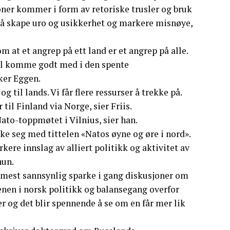
joner kommer i form av retoriske trusler og bruk
 å skape uro og usikkerhet og markere misnøye,
 at et angrep på ett land er et angrep på alle.
il komme godt med i den spente
ker Eggen.
g til lands. Vi får flere ressurser å trekke på.
til Finland via Norge, sier Friis.
r Nato-toppmøtet i Vilnius, sier han.
ke seg med tittelen «Natos øyne og øre i nord».
ere innslag av alliert politikk og aktivitet av
hun.
så mest sannsynlig sparke i gang diskusjoner om
enen i norsk politikk og balansegang overfor
r og det blir spennende å se om en får mer lik