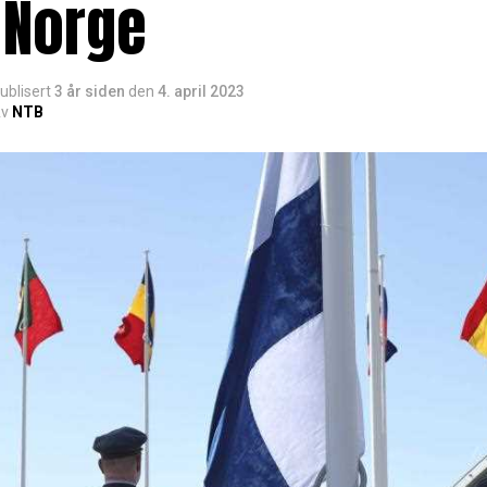
 Norge
ublisert
3 år siden
den
4. april 2023
v
NTB