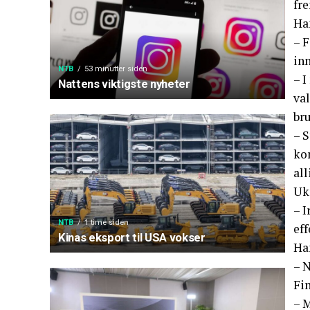
fre
Han
– F
inn
NTB
53 minutter siden
– I
Nattens viktigste nyheter
va
bru
– S
ko
all
Ukr
– I
NTB
1 time siden
eff
Kinas eksport til USA vokser
Han
– N
Fin
– M