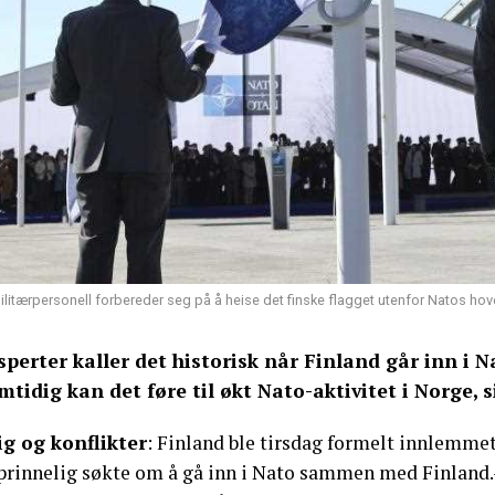
ilitærpersonell forbereder seg på å heise det finske flagget utenfor Natos hove
sperter kaller det historisk når Finland går inn i Na
mtidig kan det føre til økt Nato-aktivitet i Norge, s
ig og konflikter
: Finland ble tirsdag formelt innlemmet
prinnelig søkte om å gå inn i Nato sammen med Finland.– 