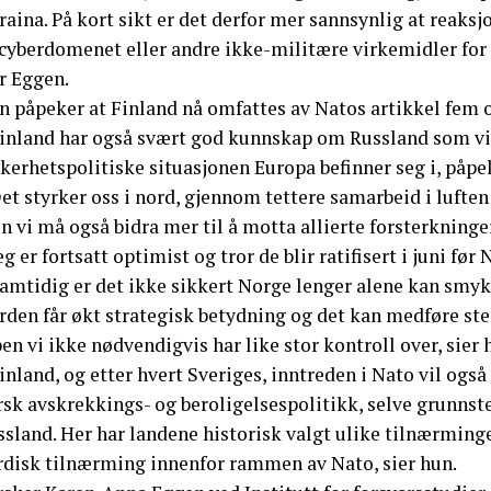
aina. På kort sikt er det derfor mer sannsynlig at reaks
 cyberdomenet eller andre ikke-militære virkemidler for
r Eggen.
 påpeker at Finland nå omfattes av Natos artikkel fem om
Finland har også svært god kunnskap om Russland som v
kerhetspolitiske situasjonen Europa befinner seg i, påpe
et styrker oss i nord, gjennom tettere samarbeid i luften o
 vi må også bidra mer til å motta allierte forsterkninger 
eg er fortsatt optimist og tror de blir ratifisert i juni fø
Samtidig er det ikke sikkert Norge lenger alene kan smyk
den får økt strategisk betydning og det kan medføre sterk
en vi ikke nødvendigvis har like stor kontroll over, sier 
inland, og etter hvert Sveriges, inntreden i Nato vil og
rsk avskrekkings- og beroligelsespolitikk, selve grunnst
sland. Her har landene historisk valgt ulike tilnærminge
rdisk tilnærming innenfor rammen av Nato, sier hun.