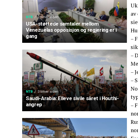
Ukr
av
NTB
2 timer siden
sie
USA-støttede samtaler mellom
Hun
Venezuelas opposisjon og regjering er i
gang
– 
sik
– D
Men
– J
– 
Nor
NTB
3 timer siden
typ
Saudi-Arabia: Elleve sivile såret i Houthi-
angrep
– F
no
Rus
no