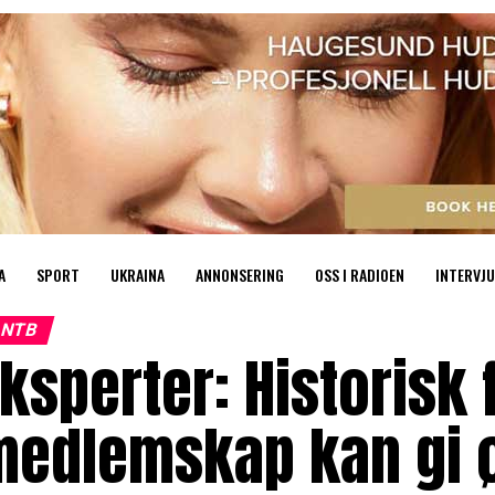
A
SPORT
UKRAINA
ANNONSERING
OSS I RADIOEN
INTERVJU
NTB
ksperter: Historisk 
edlemskap kan gi øk