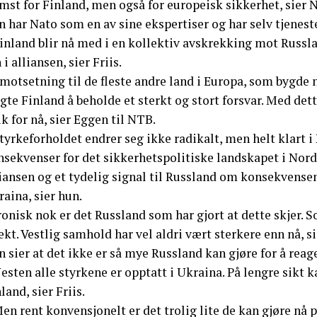
mst for Finland, men også for europeisk sikkerhet, sier N
 har Nato som en av sine ekspertiser og har selv tjeneste
inland blir nå med i en kollektiv avskrekking mot Russla
 i alliansen, sier Friis.
 motsetning til de fleste andre land i Europa, som bygde n
lgte Finland å beholde et sterkt og stort forsvar. Med 
k for nå, sier Eggen til NTB.
tyrkeforholdet endrer seg ikke radikalt, men helt klart i
nsekvenser for det sikkerhetspolitiske landskapet i Nord
iansen og et tydelig signal til Russland om konsekvensen
aina, sier hun.
ronisk nok er det Russland som har gjort at dette skjer. 
ekt. Vestlig samhold har vel aldri vært sterkere enn nå, si
 sier at det ikke er så mye Russland kan gjøre for å reage
esten alle styrkene er opptatt i Ukraina. På lengre sikt 
land, sier Friis.
en rent konvensjonelt er det trolig lite de kan gjøre nå 