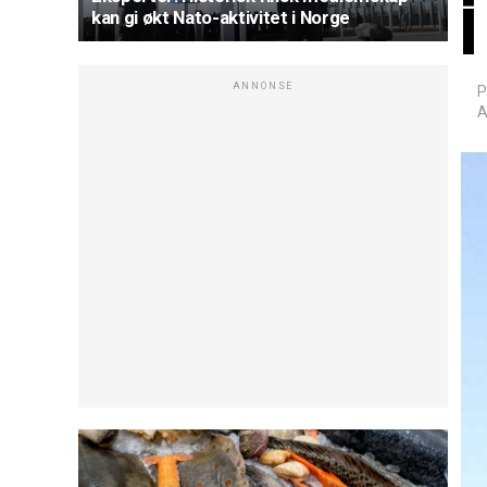
i
kan gi økt Nato-aktivitet i Norge
ANNONSE
P
A