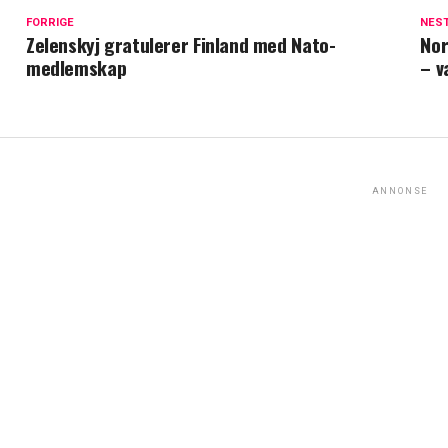
FORRIGE
NES
Zelenskyj gratulerer Finland med Nato-
Nor
medlemskap
– v
ANNONSE