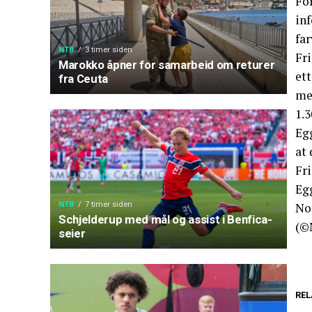
Fo
in
far
NTB
3 timer siden
Fri
Marokko åpner for samarbeid om returer
ett
fra Ceuta
me
1.3
Egg
at 
Fri
Egg
Nor
NTB
7 timer siden
Schjelderup med mål og assist i Benfica-
(©
seier
REL